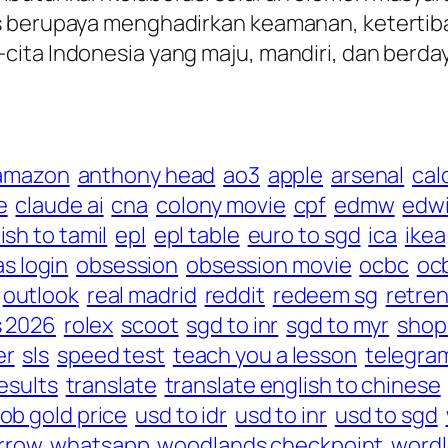
s berupaya menghadirkan keamanan, ketertib
ita Indonesia yang maju, mandiri, dan berday
amazon
anthony head
ao3
apple
arsenal
cal
e
claude ai
cna
colony movie
cpf
edmw
edwi
ish to tamil
epl
epl table
euro to sgd
ica
ikea
as login
obsession
obsession movie
ocbc
ocb
outlook
real madrid
reddit
redeem sg
retre
s 2026
rolex
scoot
sgd to inr
sgd to myr
shop
er
sls
speed test
teach you a lesson
telegra
esults
translate
translate english to chinese
ob gold price
usd to idr
usd to inr
usd to sgd
rrow
whatsapp
woodlands checkpoint
word