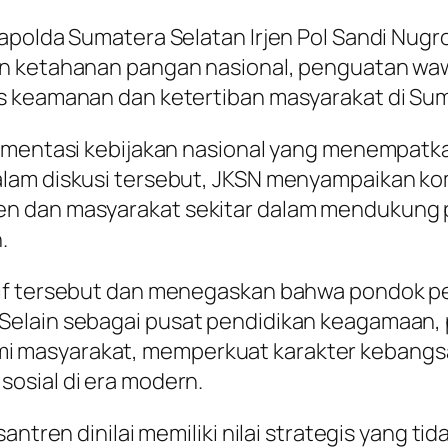
Kapolda Sumatera Selatan Irjen Pol Sandi Nu
an ketahanan pangan nasional, penguatan waw
s keamanan dan ketertiban masyarakat di Sum
lementasi kebijakan nasional yang menempat
lam diskusi tersebut, JKSN menyampaikan ko
en dan masyarakat sekitar dalam mendukung 
.
if tersebut dan menegaskan bahwa pondok pes
elain sebagai pusat pendidikan keagamaan, p
 masyarakat, memperkuat karakter kebangsa
osial di era modern.
santren dinilai memiliki nilai strategis yang 