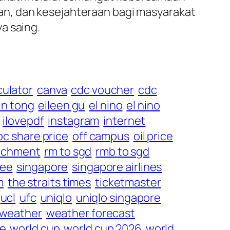
an, dan kesejahteraan bagi masyarakat
a saing.
culator
canva
cdc voucher
cdc
n tong
eileen gu
el nino
el nino
ilovepdf
instagram
internet
c share price
off campus
oil price
nchment
rm to sgd
rmb to sgd
ee
singapore
singapore airlines
m
the straits times
ticketmaster
ucl
ufc
uniqlo
uniqlo singapore
weather
weather forecast
le
world cup
world cup 2026
world