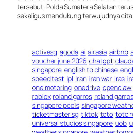
tersebut, Polda Sumatera Selatan teru
sekaligus mendukung terwujudnya cita-c
activesg
agoda
ai
airasia
airbnb
voucher june 2026
chatgpt
claud
singapore
english to chinese
engl
speed test
ipl
iran
iran war
iras
ir
one motoring
onedrive
openclaw
roblox
roland garros
roland garro
singapore pools
singapore weath
ticketmaster sg
tiktok
toto
toto r
universal studios singapore
uob
u
weather singapore
weather tomo