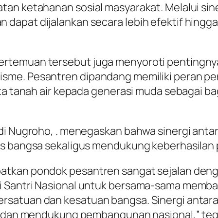
an ketahanan sosial masyarakat. Melalui sine
dapat dijalankan secara lebih efektif hingg
ertemuan tersebut juga menyoroti pentingn
sme. Pesantren dipandang memiliki peran pen
nta tanah air kepada generasi muda sebagai b
ndi Nugroho, . menegaskan bahwa sinergi ant
as bangsa sekaligus mendukung keberhasilan
atkan pondok pesantren sangat sejalan den
ai Santri Nasional untuk bersama-sama mem
rsatuan dan kesatuan bangsa. Sinergi antara
al dan mendukung pembangunan nasional,” te