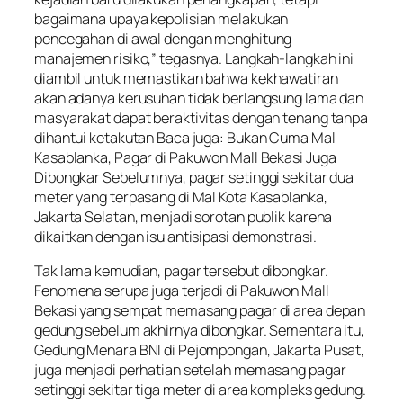
bagaimana upaya kepolisian melakukan
pencegahan di awal dengan menghitung
manajemen risiko,” tegasnya. Langkah-langkah ini
diambil untuk memastikan bahwa kekhawatiran
akan adanya kerusuhan tidak berlangsung lama dan
masyarakat dapat beraktivitas dengan tenang tanpa
dihantui ketakutan Baca juga: Bukan Cuma Mal
Kasablanka, Pagar di Pakuwon Mall Bekasi Juga
Dibongkar Sebelumnya, pagar setinggi sekitar dua
meter yang terpasang di Mal Kota Kasablanka,
Jakarta Selatan, menjadi sorotan publik karena
dikaitkan dengan isu antisipasi demonstrasi.
Tak lama kemudian, pagar tersebut dibongkar.
Fenomena serupa juga terjadi di Pakuwon Mall
Bekasi yang sempat memasang pagar di area depan
gedung sebelum akhirnya dibongkar. Sementara itu,
Gedung Menara BNI di Pejompongan, Jakarta Pusat,
juga menjadi perhatian setelah memasang pagar
setinggi sekitar tiga meter di area kompleks gedung.