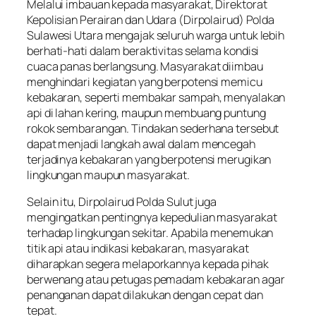
Melalui imbauan kepada masyarakat, Direktorat
Kepolisian Perairan dan Udara (Dirpolairud) Polda
Sulawesi Utara mengajak seluruh warga untuk lebih
berhati-hati dalam beraktivitas selama kondisi
cuaca panas berlangsung. Masyarakat diimbau
menghindari kegiatan yang berpotensi memicu
kebakaran, seperti membakar sampah, menyalakan
api di lahan kering, maupun membuang puntung
rokok sembarangan. Tindakan sederhana tersebut
dapat menjadi langkah awal dalam mencegah
terjadinya kebakaran yang berpotensi merugikan
lingkungan maupun masyarakat.
Selain itu, Dirpolairud Polda Sulut juga
mengingatkan pentingnya kepedulian masyarakat
terhadap lingkungan sekitar. Apabila menemukan
titik api atau indikasi kebakaran, masyarakat
diharapkan segera melaporkannya kepada pihak
berwenang atau petugas pemadam kebakaran agar
penanganan dapat dilakukan dengan cepat dan
tepat.