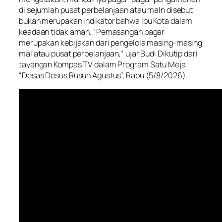
di sejumlah pusat perbelanjaan atau maln disebut
bukan merupakan indikator bahwa Ibu Kota dalam
keadaan tidak aman. “Pemasangan pagar
merupakan kebijakan dari pengelola masing-masing
mal atau pusat perbelanjaan,” ujar Budi Dikutip dari
tayangan Kompas TV dalam Program Satu Meja
“Desas Desus Rusuh Agustus”, Rabu (5/8/2026).