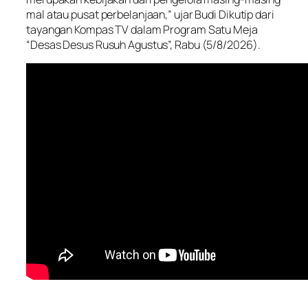
mal atau pusat perbelanjaan,” ujar Budi Dikutip dari
tayangan Kompas TV dalam Program Satu Meja
“Desas Desus Rusuh Agustus”, Rabu (5/8/2026).