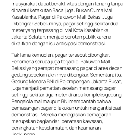
masyarakat dapat beraktivitas dengan tenang tanpa
dihantui ketakutan Baca juga: Bukan Cuma Mal
Kasablanka, Pagar di Pakuwon Mall Bekasi Juga
Dibongkar Sebelumnya, pagar setinggi sekitar dua
meter yang terpasang di Mal Kota Kasablanka,
Jakarta Selatan, menjadi sorotan publik karena
dikaitkan dengan isu antisipasi demonstrasi.
Tak lama kemudian, pagar tersebut dibongkar.
Fenomena serupa juga terjadi di Pakuwon Mall
Bekasi yang sempat memasang pagar di area depan
gedung sebelum akhirnya dibongkar. Sementara itu,
Gedung Menara BNI di Pejompongan, Jakarta Pusat,
juga menjadi perhatian setelah memasang pagar
setinggi sekitar tiga meter di area kompleks gedung.
Pengelola mal maupun BNI membantah bahwa
pemasangan pagar dilakukan untuk mengantisipasi
demonstrasi. Mereka menegaskan pemagaran
merupakan bagian dari penataan kawasan,
peningkatan keselamatan, dan keamanan
lingkungan.