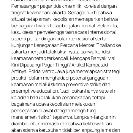
Pemasangan pagar tidak memiliki korelasi dengan
tingkat keamanan Jakarta. Sebagai bukti bahwa
situasi tetap aman, kepolisian memaparkan bahwa
berbagai aktivitas tetap berjalan normal. Selain itu,
kesuksesan penyelenggaraan acara internasional
seperti pertandingan bola internasional serta
kunjungan kenegaraan Perdana Menteri Thailand ke
Jakarta menjadi tolok ukur nyata bahwa kondisi
keamanan tetap terkendali. Mengapa Banyak Mal
Kini Dipasangi Pagar Tinggi? Artikel Kompas.id
Artinya, Polda Metro Jaya juga menerapkan strategi
proaktif dalam menghadapi potensi gangguan
keamanan melalui skema preventive strike dan
preemptive education. “Jadi, bukan hanya setelah
kejadian baru dilakukan penangkapan, tetapi
bagaimana upaya kepolisian melakukan
pencegahan di awal dengan menghitung
manajemen risiko,” tegasnya. Langkah-langkah ini
diambil untuk memastikan bahwa kekhawatiran
akan adanya kerusuhan tidak berlangsung lama dan