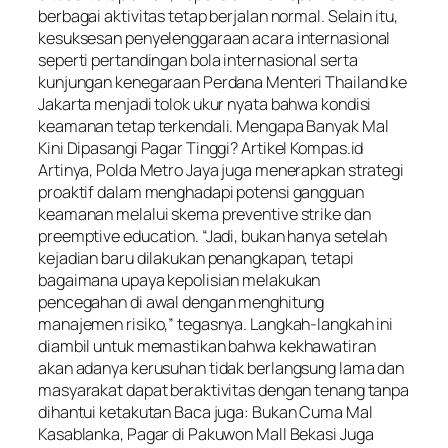
berbagai aktivitas tetap berjalan normal. Selain itu,
kesuksesan penyelenggaraan acara internasional
seperti pertandingan bola internasional serta
kunjungan kenegaraan Perdana Menteri Thailand ke
Jakarta menjadi tolok ukur nyata bahwa kondisi
keamanan tetap terkendali. Mengapa Banyak Mal
Kini Dipasangi Pagar Tinggi? Artikel Kompas.id
Artinya, Polda Metro Jaya juga menerapkan strategi
proaktif dalam menghadapi potensi gangguan
keamanan melalui skema preventive strike dan
preemptive education. “Jadi, bukan hanya setelah
kejadian baru dilakukan penangkapan, tetapi
bagaimana upaya kepolisian melakukan
pencegahan di awal dengan menghitung
manajemen risiko,” tegasnya. Langkah-langkah ini
diambil untuk memastikan bahwa kekhawatiran
akan adanya kerusuhan tidak berlangsung lama dan
masyarakat dapat beraktivitas dengan tenang tanpa
dihantui ketakutan Baca juga: Bukan Cuma Mal
Kasablanka, Pagar di Pakuwon Mall Bekasi Juga