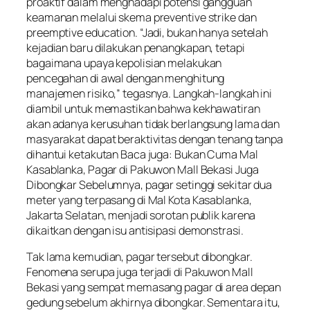
proaktif dalam menghadapi potensi gangguan
keamanan melalui skema preventive strike dan
preemptive education. “Jadi, bukan hanya setelah
kejadian baru dilakukan penangkapan, tetapi
bagaimana upaya kepolisian melakukan
pencegahan di awal dengan menghitung
manajemen risiko,” tegasnya. Langkah-langkah ini
diambil untuk memastikan bahwa kekhawatiran
akan adanya kerusuhan tidak berlangsung lama dan
masyarakat dapat beraktivitas dengan tenang tanpa
dihantui ketakutan Baca juga: Bukan Cuma Mal
Kasablanka, Pagar di Pakuwon Mall Bekasi Juga
Dibongkar Sebelumnya, pagar setinggi sekitar dua
meter yang terpasang di Mal Kota Kasablanka,
Jakarta Selatan, menjadi sorotan publik karena
dikaitkan dengan isu antisipasi demonstrasi.
Tak lama kemudian, pagar tersebut dibongkar.
Fenomena serupa juga terjadi di Pakuwon Mall
Bekasi yang sempat memasang pagar di area depan
gedung sebelum akhirnya dibongkar. Sementara itu,