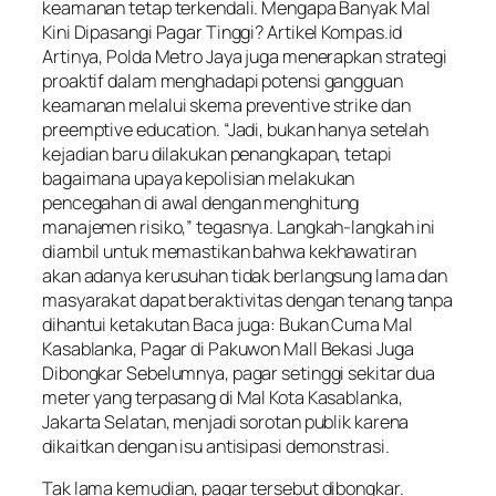
keamanan tetap terkendali. Mengapa Banyak Mal
Kini Dipasangi Pagar Tinggi? Artikel Kompas.id
Artinya, Polda Metro Jaya juga menerapkan strategi
proaktif dalam menghadapi potensi gangguan
keamanan melalui skema preventive strike dan
preemptive education. “Jadi, bukan hanya setelah
kejadian baru dilakukan penangkapan, tetapi
bagaimana upaya kepolisian melakukan
pencegahan di awal dengan menghitung
manajemen risiko,” tegasnya. Langkah-langkah ini
diambil untuk memastikan bahwa kekhawatiran
akan adanya kerusuhan tidak berlangsung lama dan
masyarakat dapat beraktivitas dengan tenang tanpa
dihantui ketakutan Baca juga: Bukan Cuma Mal
Kasablanka, Pagar di Pakuwon Mall Bekasi Juga
Dibongkar Sebelumnya, pagar setinggi sekitar dua
meter yang terpasang di Mal Kota Kasablanka,
Jakarta Selatan, menjadi sorotan publik karena
dikaitkan dengan isu antisipasi demonstrasi.
Tak lama kemudian, pagar tersebut dibongkar.