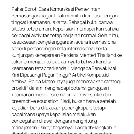
Pakar Soroti Cara Komunikasi Pemerintah
Pemasangan pagar tidak memiliki korelasi dengan
tingkat keamanan Jakarta. Sebagai bukti bahwa
situasi tetap aman, kepolisian memaparkan bahwa
berbagai aktivitas tetap berjalan normal. Selain itu,
kesuksesan penyelenggaraan acara internasional
seperti pertandingan bola internasional serta
kunjungan kenegaraan Perdana Menteri Thailand ke
Jakarta menjadi tolok ukur nyata bahwa kondisi
keamanan tetap terkendali. Mengapa Banyak Mal
Kini Dipasangi Pagar Tinggi? Artikel Kompas.id
Artinya, Polda Metro Jaya juga menerapkan strategi
proaktif dalam menghadapi potensi gangguan
keamanan melalui skema preventive strike dan
preemptive education. “Jadi, bukan hanya setelah
kejadian baru dilakukan penangkapan, tetapi
bagaimana upaya kepolisian melakukan
pencegahan di awal dengan menghitung
manajemen risiko,” tegasnya. Langkah-langkah ini
diambil untuk memastikan bahwa kekhawatiran