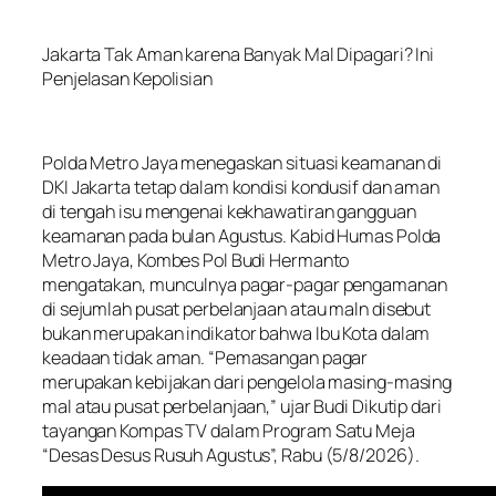
Jakarta Tak Aman karena Banyak Mal Dipagari? Ini
Penjelasan Kepolisian
Polda Metro Jaya menegaskan situasi keamanan di
DKI Jakarta tetap dalam kondisi kondusif dan aman
di tengah isu mengenai kekhawatiran gangguan
keamanan pada bulan Agustus. Kabid Humas Polda
Metro Jaya, Kombes Pol Budi Hermanto
mengatakan, munculnya pagar-pagar pengamanan
di sejumlah pusat perbelanjaan atau maln disebut
bukan merupakan indikator bahwa Ibu Kota dalam
keadaan tidak aman. “Pemasangan pagar
merupakan kebijakan dari pengelola masing-masing
mal atau pusat perbelanjaan,” ujar Budi Dikutip dari
tayangan Kompas TV dalam Program Satu Meja
“Desas Desus Rusuh Agustus”, Rabu (5/8/2026).