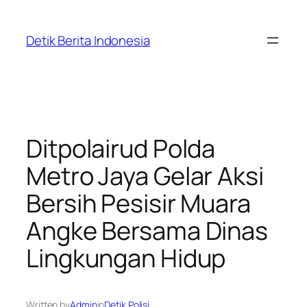
Skip
to
Detik Berita Indonesia
content
Ditpolairud Polda
Metro Jaya Gelar Aksi
Bersih Pesisir Muara
Angke Bersama Dinas
Lingkungan Hidup
Written by
Admin
in
Detik Polisi