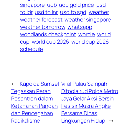
singapore
uob
uob gold price
usd
to idr
usd to inr
usd to sgd
weather
weather forecast
weather singapore
weather tomorrow
whatsapp
woodlands checkpoint
wordle
world
cup
world cup 2026
world cup 2026
schedule
←
Kapolda Sumsel
Viral Pulau Sampah
Tegaskan Peran
Ditpolairud Polda Metro
Pesantren dalam
Jaya Gelar Aksi Bersih
Ketahanan Pangan
Pesisir Muara Angke
dan Pencegahan
Bersama Dinas
Radikalisme
Lingkungan Hidup
→