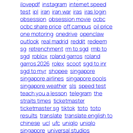
ilovepdf
instagram
internet speed
test
ipl
iran
iran war
iras
iras login
obsession
obsession movie
ocbc
ocbc share price
off campus
oil price
one motoring
onedrive
openclaw
outlook
real madrid
reddit
redeem
sg
retrenchment
rm to sgd
rmb to
sgd
roblox
roland garros
roland
garros 2026
rolex
scoot
sgd to inr
sgd to myr
shopee
singapore
singapore airlines
singapore pools
singapore weather
sls
speed test
teach you a lesson
telegram
the
straits times
ticketmaster
ticketmaster sg
tiktok
toto
toto
results
translate
translate english to
chinese
ucl
ufc
uniqlo
uniqlo
singapore
universal studios