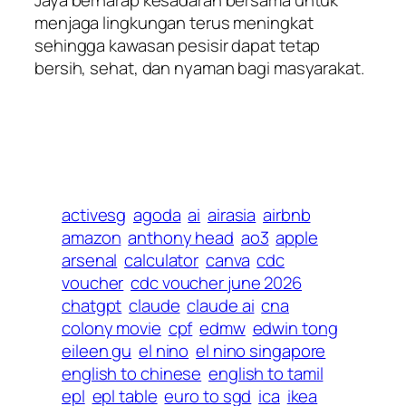
Jaya berharap kesadaran bersama untuk
menjaga lingkungan terus meningkat
sehingga kawasan pesisir dapat tetap
bersih, sehat, dan nyaman bagi masyarakat.
activesg
agoda
ai
airasia
airbnb
amazon
anthony head
ao3
apple
arsenal
calculator
canva
cdc
voucher
cdc voucher june 2026
chatgpt
claude
claude ai
cna
colony movie
cpf
edmw
edwin tong
eileen gu
el nino
el nino singapore
english to chinese
english to tamil
epl
epl table
euro to sgd
ica
ikea