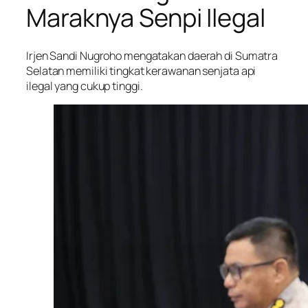
Maraknya Senpi Ilegal
Irjen Sandi Nugroho mengatakan daerah di Sumatra
Selatan memiliki tingkat kerawanan senjata api
ilegal yang cukup tinggi.