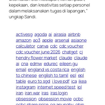
kepekaan, dan kreativitas setiap personel
dalam melaksanakan tugas di lapangan,”
ungkap Sandi.
activesg
agoda
ai
airasia
airbnb
amazon
ao3
apple
arsenal
asiaone
calculator
canva
cdc
cdc voucher
cdc voucher june 2026
chatgpt
cj
hendry flower market
claude
claude
ai
cna
edmw
edurec
eileen gu
email
england vs costa rica
english
to chinese
english to tamil
epl
epl
table
euro to sgd
i love pdf
ica
ikea
instagram
internet speed test
ipl
iran
iran war
iras
iras login
obsession
obsession movie
ocbc
ocbc share price
og anunoby
ohin