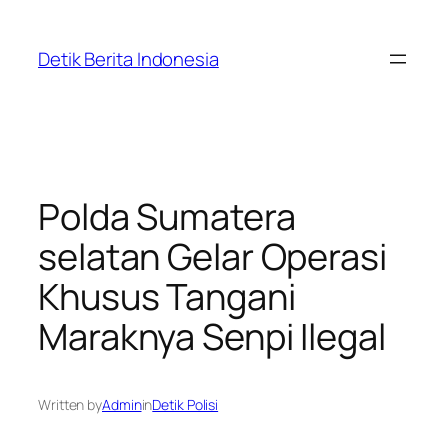
Skip
to
Detik Berita Indonesia
content
Polda Sumatera
selatan Gelar Operasi
Khusus Tangani
Maraknya Senpi Ilegal
Written by
Admin
in
Detik Polisi