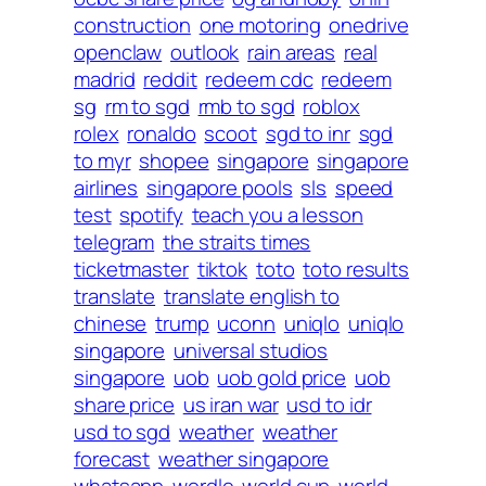
construction
one motoring
onedrive
openclaw
outlook
rain areas
real
madrid
reddit
redeem cdc
redeem
sg
rm to sgd
rmb to sgd
roblox
rolex
ronaldo
scoot
sgd to inr
sgd
to myr
shopee
singapore
singapore
airlines
singapore pools
sls
speed
test
spotify
teach you a lesson
telegram
the straits times
ticketmaster
tiktok
toto
toto results
translate
translate english to
chinese
trump
uconn
uniqlo
uniqlo
singapore
universal studios
singapore
uob
uob gold price
uob
share price
us iran war
usd to idr
usd to sgd
weather
weather
forecast
weather singapore