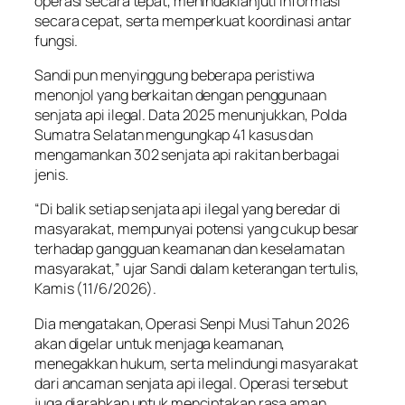
operasi secara tepat, menindaklanjuti informasi
secara cepat, serta memperkuat koordinasi antar
fungsi.
Sandi pun menyinggung beberapa peristiwa
menonjol yang berkaitan dengan penggunaan
senjata api ilegal. Data 2025 menunjukkan, Polda
Sumatra Selatan mengungkap 41 kasus dan
mengamankan 302 senjata api rakitan berbagai
jenis.
“Di balik setiap senjata api ilegal yang beredar di
masyarakat, mempunyai potensi yang cukup besar
terhadap gangguan keamanan dan keselamatan
masyarakat,” ujar Sandi dalam keterangan tertulis,
Kamis (11/6/2026).
Dia mengatakan, Operasi Senpi Musi Tahun 2026
akan digelar untuk menjaga keamanan,
menegakkan hukum, serta melindungi masyarakat
dari ancaman senjata api ilegal. Operasi tersebut
juga diarahkan untuk menciptakan rasa aman