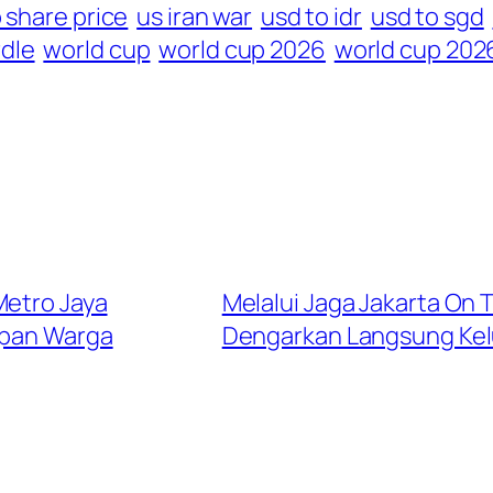
 share price
us iran war
usd to idr
usd to sgd
dle
world cup
world cup 2026
world cup 202
Metro Jaya
Melalui Jaga Jakarta On 
apan Warga
Dengarkan Langsung Kel