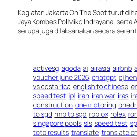
Kegiatan Jakarta On The Spot turut dih
Jaya Kombes Pol Miko Indrayana, serta 
serupa juga dilaksanakan secara serent
activesg
agoda
ai
airasia
airbnb
voucher june 2026
chatgpt
cj he
vs costa rica
english to chinese
en
speed test
ipl
iran
iran war
iras
ir
construction
one motoring
onedr
to sgd
rmb to sgd
roblox
rolex
ro
singapore pools
sls
speed test
sp
toto results
translate
translate e