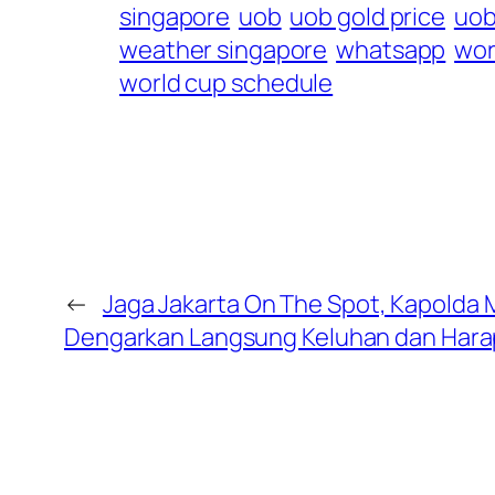
singapore
uob
uob gold price
uob
weather singapore
whatsapp
wor
world cup schedule
←
Jaga Jakarta On The Spot, Kapolda 
Dengarkan Langsung Keluhan dan Har