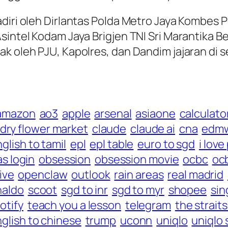
adiri oleh Dirlantas Polda Metro Jaya Kombes 
Asintel Kodam Jaya Brigjen TNI Sri Marantika 
ak oleh PJU, Kapolres, dan Dandim jajaran di 
amazon
ao3
apple
arsenal
asiaone
calculato
ndry flower market
claude
claude ai
cna
edm
glish to tamil
epl
epl table
euro to sgd
i love
as login
obsession
obsession movie
ocbc
ocb
ive
openclaw
outlook
rain areas
real madrid
naldo
scoot
sgd to inr
sgd to myr
shopee
sin
otify
teach you a lesson
telegram
the strait
nglish to chinese
trump
uconn
uniqlo
uniqlo