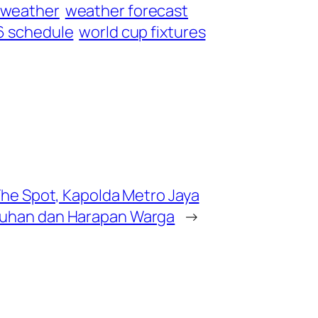
weather
weather forecast
6 schedule
world cup fixtures
The Spot, Kapolda Metro Jaya
uhan dan Harapan Warga
→