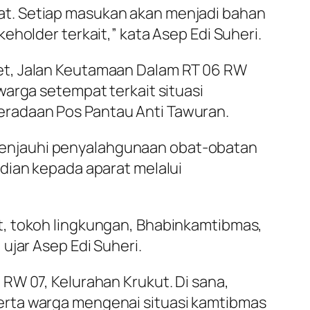
at. Setiap masukan akan menjadi bahan
holder terkait,” kata Asep Edi Suheri.
et, Jalan Keutamaan Dalam RT 06 RW
warga setempat terkait situasi
eradaan Pos Pantau Anti Tawuran.
menjauhi penyalahgunaan obat-obatan
dian kepada aparat melalui
t, tokoh lingkungan, Bhabinkamtibmas,
ujar Asep Edi Suheri.
RW 07, Kelurahan Krukut. Di sana,
erta warga mengenai situasi kamtibmas