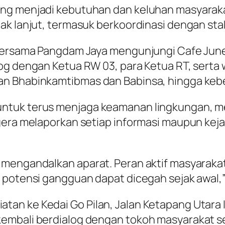
ang menjadi kebutuhan dan keluhan masyarak
k lanjut, termasuk berkoordinasi dengan stake
a bersama Pangdam Jaya mengunjungi Cafe Jun
og dengan Ketua RW 03, para Ketua RT, serta 
an Bhabinkamtibmas dan Babinsa, hingga keb
untuk terus menjaga keamanan lingkungan, 
gera melaporkan setiap informasi maupun keja
 mengandalkan aparat. Peran aktif masyaraka
 potensi gangguan dapat dicegah sejak awal,” 
n ke Kedai Go Pilan, Jalan Ketapang Utara I 
embali berdialog dengan tokoh masyarakat s