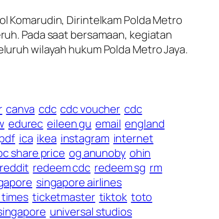
Pol Komarudin, Dirintelkam Polda Metro
Beruh. Pada saat bersamaan, kegiatan
seluruh wilayah hukum Polda Metro Jaya.
r
canva
cdc
cdc voucher
cdc
w
edurec
eileen gu
email
england
 pdf
ica
ikea
instagram
internet
c share price
og anunoby
ohin
reddit
redeem cdc
redeem sg
rm
gapore
singapore airlines
s times
ticketmaster
tiktok
toto
 singapore
universal studios