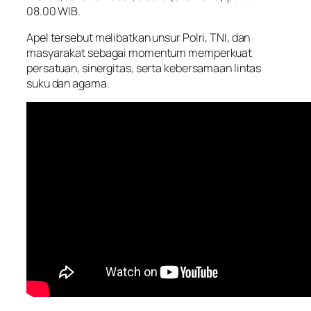
08.00 WIB.
Apel tersebut melibatkan unsur Polri, TNI, dan
masyarakat sebagai momentum memperkuat
persatuan, sinergitas, serta kebersamaan lintas
suku dan agama.