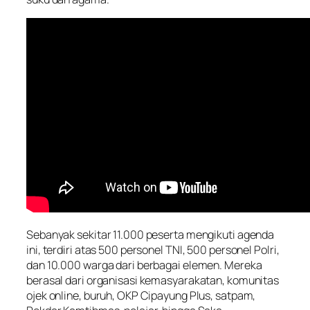
Sebanyak sekitar 11.000 peserta mengikuti agenda
ini, terdiri atas 500 personel TNI, 500 personel Polri,
dan 10.000 warga dari berbagai elemen. Mereka
berasal dari organisasi kemasyarakatan, komunitas
ojek online, buruh, OKP Cipayung Plus, satpam,