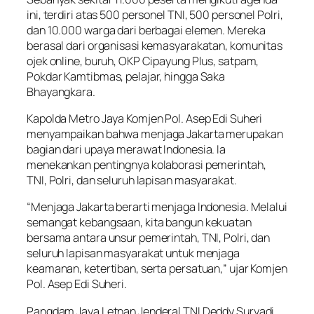
ini, terdiri atas 500 personel TNI, 500 personel Polri,
dan 10.000 warga dari berbagai elemen. Mereka
berasal dari organisasi kemasyarakatan, komunitas
ojek online, buruh, OKP Cipayung Plus, satpam,
Pokdar Kamtibmas, pelajar, hingga Saka
Bhayangkara.
Kapolda Metro Jaya Komjen Pol. Asep Edi Suheri
menyampaikan bahwa menjaga Jakarta merupakan
bagian dari upaya merawat Indonesia. Ia
menekankan pentingnya kolaborasi pemerintah,
TNI, Polri, dan seluruh lapisan masyarakat.
“Menjaga Jakarta berarti menjaga Indonesia. Melalui
semangat kebangsaan, kita bangun kekuatan
bersama antara unsur pemerintah, TNI, Polri, dan
seluruh lapisan masyarakat untuk menjaga
keamanan, ketertiban, serta persatuan,” ujar Komjen
Pol. Asep Edi Suheri.
Pangdam Jaya Letnan Jenderal TNI Deddy Suryadi