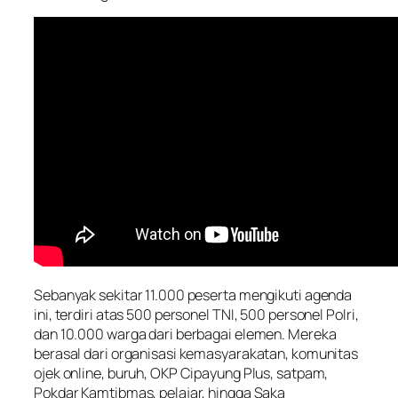
Sebanyak sekitar 11.000 peserta mengikuti agenda
ini, terdiri atas 500 personel TNI, 500 personel Polri,
dan 10.000 warga dari berbagai elemen. Mereka
berasal dari organisasi kemasyarakatan, komunitas
ojek online, buruh, OKP Cipayung Plus, satpam,
Pokdar Kamtibmas, pelajar, hingga Saka