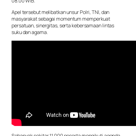
08.00 WIB.
Apel tersebut melibatkan unsur Polri, TNI, dan
masyarakat sebagai momentum memperkuat
persatuan, sinergitas, serta kebersamaan lintas
suku dan agama.
Sebanyak sekitar 11.000 peserta mengikuti agenda