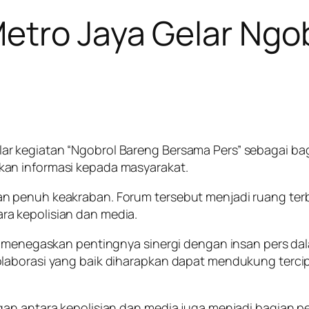
etro Jaya Gelar Ngo
r kegiatan “Ngobrol Bareng Bersama Pers” sebagai ba
an informasi kepada masyarakat.
 penuh keakraban. Forum tersebut menjadi ruang terbuk
a kepolisian dan media.
ya menegaskan pentingnya sinergi dengan insan pers da
laborasi yang baik diharapkan dapat mendukung tercip
ngan antara kepolisian dan media juga menjadi bagia