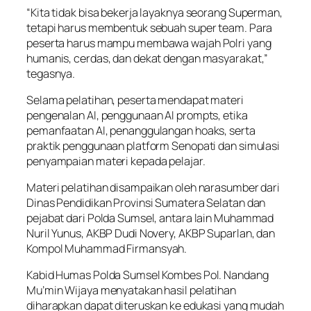
“Kita tidak bisa bekerja layaknya seorang Superman,
tetapi harus membentuk sebuah super team. Para
peserta harus mampu membawa wajah Polri yang
humanis, cerdas, dan dekat dengan masyarakat,”
tegasnya.
Selama pelatihan, peserta mendapat materi
pengenalan AI, penggunaan AI prompts, etika
pemanfaatan AI, penanggulangan hoaks, serta
praktik penggunaan platform Senopati dan simulasi
penyampaian materi kepada pelajar.
Materi pelatihan disampaikan oleh narasumber dari
Dinas Pendidikan Provinsi Sumatera Selatan dan
pejabat dari Polda Sumsel, antara lain Muhammad
Nuril Yunus, AKBP Dudi Novery, AKBP Suparlan, dan
Kompol Muhammad Firmansyah.
Kabid Humas Polda Sumsel Kombes Pol. Nandang
Mu’min Wijaya menyatakan hasil pelatihan
diharapkan dapat diteruskan ke edukasi yang mudah