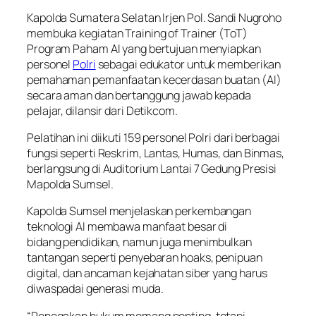
Kapolda Sumatera Selatan Irjen Pol. Sandi Nugroho
membuka kegiatan Training of Trainer (ToT)
Program Paham AI yang bertujuan menyiapkan
personel
Polri
sebagai edukator untuk memberikan
pemahaman pemanfaatan kecerdasan buatan (AI)
secara aman dan bertanggung jawab kepada
pelajar, dilansir dari Detikcom.
Pelatihan ini diikuti 159 personel Polri dari berbagai
fungsi seperti Reskrim, Lantas, Humas, dan Binmas,
berlangsung di Auditorium Lantai 7 Gedung Presisi
Mapolda Sumsel.
Kapolda Sumsel menjelaskan perkembangan
teknologi AI membawa manfaat besar di
bidang pendidikan, namun juga menimbulkan
tantangan seperti penyebaran hoaks, penipuan
digital, dan ancaman kejahatan siber yang harus
diwaspadai generasi muda.
“Penegakan hukum memang penting, tetapi