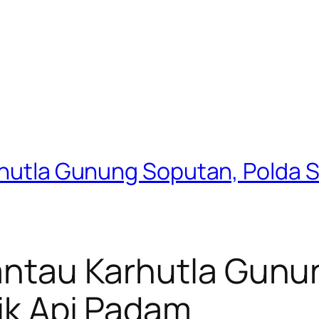
rhutla Gunung Soputan, Polda Su
Pantau Karhutla Gun
tik Api Padam