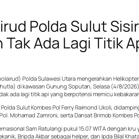
airud Polda Sulut Sis
Tak Ada Lagi Titik A
Ditpolairud) Polda Sulawesi Utara mengerahkan Helikop
hutla) di kawasan Gunung Soputan, Selasa (4/8/2026). 
dak ada lagi titik api yang berpotensi memicu kebakara
olda Sulut Kombes Pol Ferry Raimond Ukoli, didampingi
s Pol. Mohamad Zamroni, serta Dansat Brimob Kombes P
ernasional Sam Ratulangi pukul 15.07 WITA dengan kru ya
ekanik, Bripda Akbar sebagai helper, dan Ipda Bilal Khat