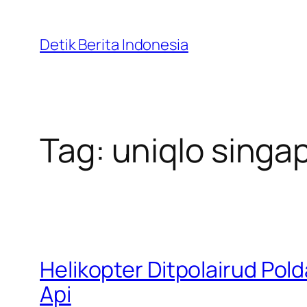
Skip
to
Detik Berita Indonesia
content
Tag:
uniqlo singa
Helikopter Ditpolairud Pold
Api