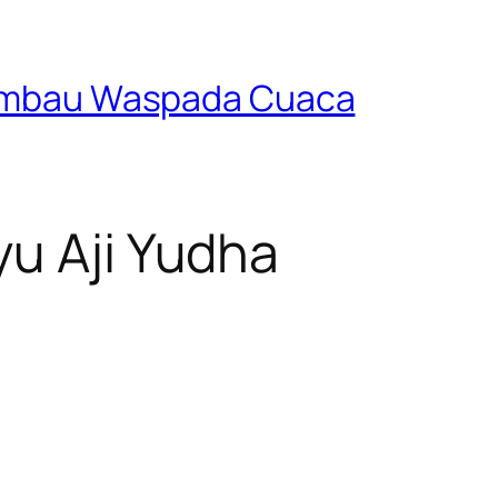
s Imbau Waspada Cuaca
yu Aji Yudha