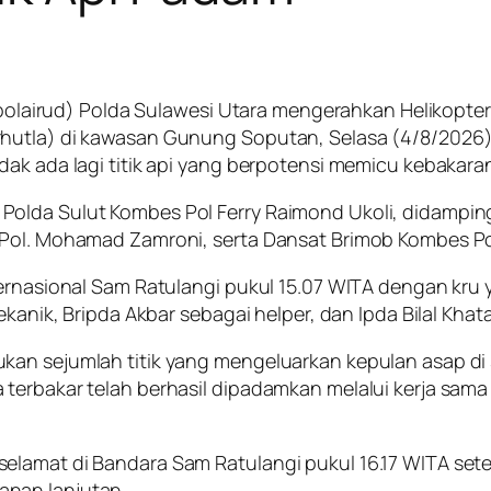
Ditpolairud) Polda Sulawesi Utara mengerahkan Helikop
hutla) di kawasan Gunung Soputan, Selasa (4/8/2026). 
dak ada lagi titik api yang berpotensi memicu kebakara
olda Sulut Kombes Pol Ferry Raimond Ukoli, didampingi
s Pol. Mohamad Zamroni, serta Dansat Brimob Kombes P
ernasional Sam Ratulangi pukul 15.07 WITA dengan kru ya
ekanik, Bripda Akbar sebagai helper, dan Ipda Bilal Khat
kan sejumlah titik yang mengeluarkan kepulan asap di
terbakar telah berhasil dipadamkan melalui kerja sama
elamat di Bandara Sam Ratulangi pukul 16.17 WITA set
anan lanjutan.