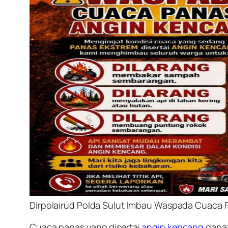
Dirpolairud Polda Sulut Imbau Waspada Cuaca 
Cuaca panas yang disertai
angin kencang
dapat