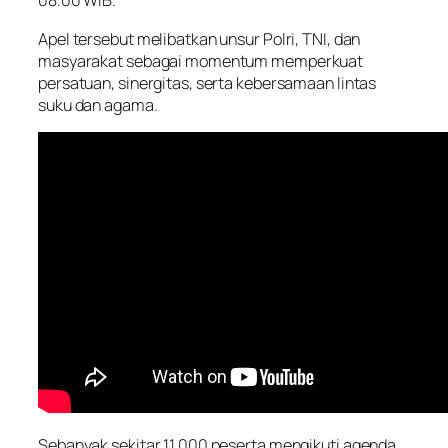
08.00 WIB.
Apel tersebut melibatkan unsur Polri, TNI, dan
masyarakat sebagai momentum memperkuat
persatuan, sinergitas, serta kebersamaan lintas
suku dan agama.
Sebanyak sekitar 11.000 peserta mengikuti agenda