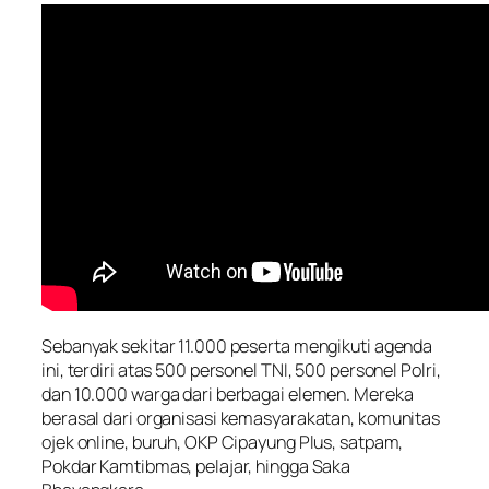
Sebanyak sekitar 11.000 peserta mengikuti agenda
ini, terdiri atas 500 personel TNI, 500 personel Polri,
dan 10.000 warga dari berbagai elemen. Mereka
berasal dari organisasi kemasyarakatan, komunitas
ojek online, buruh, OKP Cipayung Plus, satpam,
Pokdar Kamtibmas, pelajar, hingga Saka