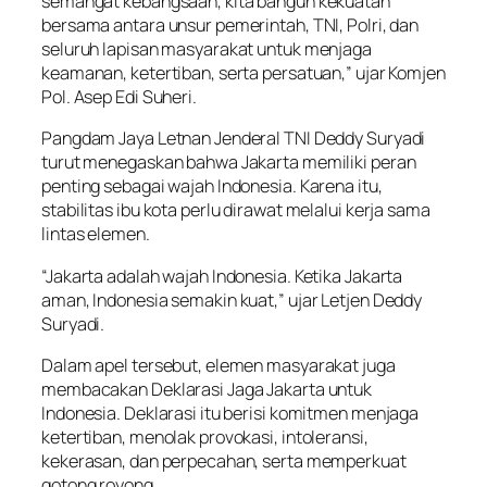
semangat kebangsaan, kita bangun kekuatan
bersama antara unsur pemerintah, TNI, Polri, dan
seluruh lapisan masyarakat untuk menjaga
keamanan, ketertiban, serta persatuan,” ujar Komjen
Pol. Asep Edi Suheri.
Pangdam Jaya Letnan Jenderal TNI Deddy Suryadi
turut menegaskan bahwa Jakarta memiliki peran
penting sebagai wajah Indonesia. Karena itu,
stabilitas ibu kota perlu dirawat melalui kerja sama
lintas elemen.
“Jakarta adalah wajah Indonesia. Ketika Jakarta
aman, Indonesia semakin kuat,” ujar Letjen Deddy
Suryadi.
Dalam apel tersebut, elemen masyarakat juga
membacakan Deklarasi Jaga Jakarta untuk
Indonesia. Deklarasi itu berisi komitmen menjaga
ketertiban, menolak provokasi, intoleransi,
kekerasan, dan perpecahan, serta memperkuat
gotong royong.