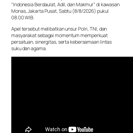
“Indonesia Berdaulat, Adil, dan Makmur” di kawasan
Monas, Jakarta Pusat, Sabtu (8/8/2026) pukul
08.00 WIB.
Apel tersebut melibatkan unsur Polri, TNI, dan
masyarakat sebagai momentum memperkuat
persatuan, sinergitas, serta kebersamaan lintas
suku dan agama.