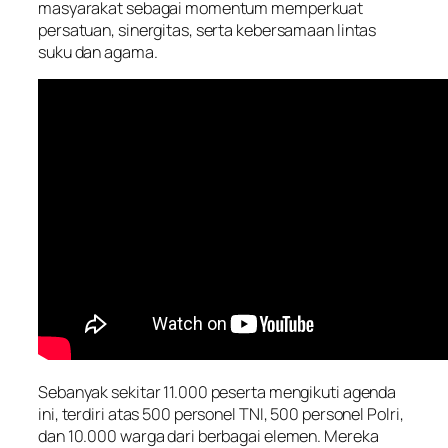
masyarakat sebagai momentum memperkuat
persatuan, sinergitas, serta kebersamaan lintas
suku dan agama.
Sebanyak sekitar 11.000 peserta mengikuti agenda
ini, terdiri atas 500 personel TNI, 500 personel Polri,
dan 10.000 warga dari berbagai elemen. Mereka