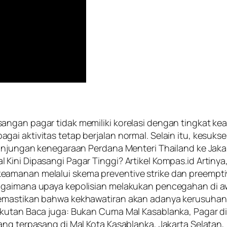
ngan pagar tidak memiliki korelasi dengan tingkat kea
ai aktivitas tetap berjalan normal. Selain itu, kesuk
kunjungan kenegaraan Perdana Menteri Thailand ke Jaka
Kini Dipasangi Pagar Tinggi? Artikel Kompas.id Artinya
amanan melalui skema preventive strike dan preemptiv
bagaimana upaya kepolisian melakukan pencegahan di 
memastikan bahwa kekhawatiran akan adanya kerusuhan
akutan Baca juga: Bukan Cuma Mal Kasablanka, Pagar d
ang terpasang di Mal Kota Kasablanka, Jakarta Selatan,