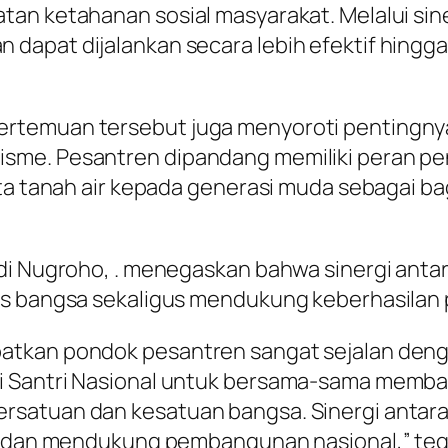
an ketahanan sosial masyarakat. Melalui sine
dapat dijalankan secara lebih efektif hingg
ertemuan tersebut juga menyoroti pentingn
sme. Pesantren dipandang memiliki peran pen
nta tanah air kepada generasi muda sebagai b
ndi Nugroho, . menegaskan bahwa sinergi ant
as bangsa sekaligus mendukung keberhasilan
atkan pondok pesantren sangat sejalan den
ai Santri Nasional untuk bersama-sama mem
rsatuan dan kesatuan bangsa. Sinergi antara
al dan mendukung pembangunan nasional,” te