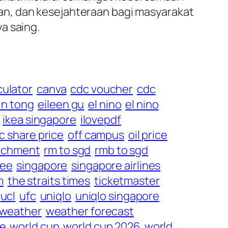
an, dan kesejahteraan bagi masyarakat
a saing.
culator
canva
cdc voucher
cdc
n tong
eileen gu
el nino
el nino
ikea singapore
ilovepdf
c share price
off campus
oil price
nchment
rm to sgd
rmb to sgd
ee
singapore
singapore airlines
m
the straits times
ticketmaster
ucl
ufc
uniqlo
uniqlo singapore
weather
weather forecast
le
world cup
world cup 2026
world