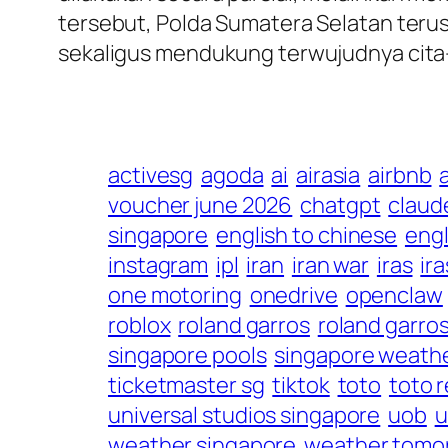
tersebut, Polda Sumatera Selatan teru
sekaligus mendukung terwujudnya cita-c
activesg
agoda
ai
airasia
airbnb
voucher june 2026
chatgpt
claud
singapore
english to chinese
engl
instagram
ipl
iran
iran war
iras
ira
one motoring
onedrive
openclaw
roblox
roland garros
roland garro
singapore pools
singapore weath
ticketmaster sg
tiktok
toto
toto r
universal studios singapore
uob
u
weather singapore
weather tomo