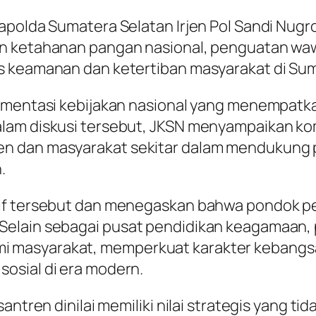
Kapolda Sumatera Selatan Irjen Pol Sandi Nu
an ketahanan pangan nasional, penguatan waw
s keamanan dan ketertiban masyarakat di Sum
lementasi kebijakan nasional yang menempat
lam diskusi tersebut, JKSN menyampaikan ko
en dan masyarakat sekitar dalam mendukung 
.
if tersebut dan menegaskan bahwa pondok pes
elain sebagai pusat pendidikan keagamaan, p
 masyarakat, memperkuat karakter kebangsa
osial di era modern.
santren dinilai memiliki nilai strategis yang 