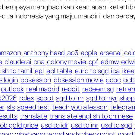
s berupaya menghadirkan keamanan, ketertib
ita Indonesia yang maju, mandiri, dan berday
amazon
anthony head
ao3
apple
arsenal
cal
e
claude ai
cna
colony movie
cpf
edmw
edwi
ish to tamil
epl
epl table
euro to sgd
ica
ikea
s login
obsession
obsession movie
ocbc
ocb
outlook
real madrid
reddit
redeem sg
retre
s 2026
rolex
scoot
sgd to inr
sgd to myr
shop
er
sls
speed test
teach you a lesson
telegra
esults
translate
translate english to chinese
ob gold price
usd to idr
usd to inr
usd to sgd
rrow
whatsapp
woodlands checkpoint
word