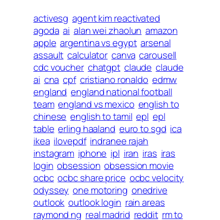
activesg
agent kim reactivated
agoda
ai
alan wei zhaolun
amazon
apple
argentina vs egypt
arsenal
assault
calculator
canva
carousell
cdc voucher
chatgpt
claude
claude
ai
cna
cpf
cristiano ronaldo
edmw
england
england national football
team
england vs mexico
english to
chinese
english to tamil
epl
epl
table
erling haaland
euro to sgd
ica
ikea
ilovepdf
indranee rajah
instagram
iphone
ipl
iran
iras
iras
login
obsession
obsession movie
ocbc
ocbc share price
ocbc velocity
odyssey
one motoring
onedrive
outlook
outlook login
rain areas
raymond ng
real madrid
reddit
rm to