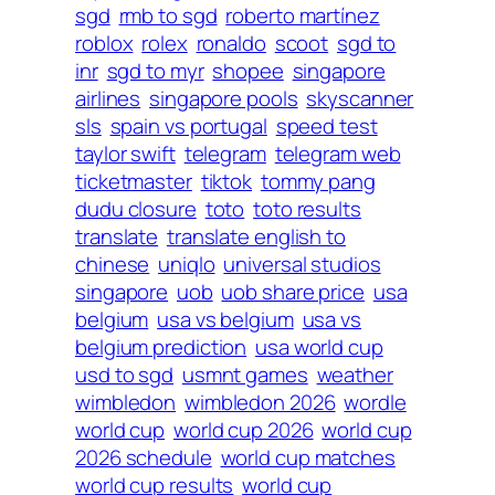
sgd
rmb to sgd
roberto martínez
roblox
rolex
ronaldo
scoot
sgd to
inr
sgd to myr
shopee
singapore
airlines
singapore pools
skyscanner
sls
spain vs portugal
speed test
taylor swift
telegram
telegram web
ticketmaster
tiktok
tommy pang
dudu closure
toto
toto results
translate
translate english to
chinese
uniqlo
universal studios
singapore
uob
uob share price
usa
belgium
usa vs belgium
usa vs
belgium prediction
usa world cup
usd to sgd
usmnt games
weather
wimbledon
wimbledon 2026
wordle
world cup
world cup 2026
world cup
2026 schedule
world cup matches
world cup results
world cup