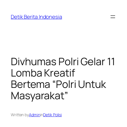
Skip
to
Detik Berita Indonesia
content
Divhumas Polri Gelar 11
Lomba Kreatif
Bertema “Polri Untuk
Masyarakat”
Written by
Admin
in
Detik Polisi