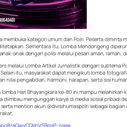
ia membuka kategori umum dan Polri. Peserta diminta me
h ditetapkan. Sementara itu, Lomba Mendongeng diperun
nak-anak dengan polisi melalui pesan aman, ramah, da
rs melalui Lomba Artikel Jurnalistik dengan subtema Po
Selain itu, masyarakat dapat mengikuti lomba fotografi, 
n nilai pengabdian, harmoni, harapan, serta sisi humani
 lomba Hari Bhayangkara ke-80 ini mampu melahirkan k
ga diimbau mengunggah karya di media sosial pribadi
serta mention akun @divisihumaspolri sebagai bagian
rakat.
c8Sbpo8zaQwvCQVnVSBqsP-/view