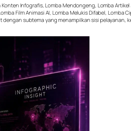
 Konten Infografis, Lomba Mendongeng, Lomba Artikel J
omba Film Animasi AI, Lomba Melukis Difabel, Lomba Ci
 dengan subtema yang menampilkan sisi pelayanan, ke