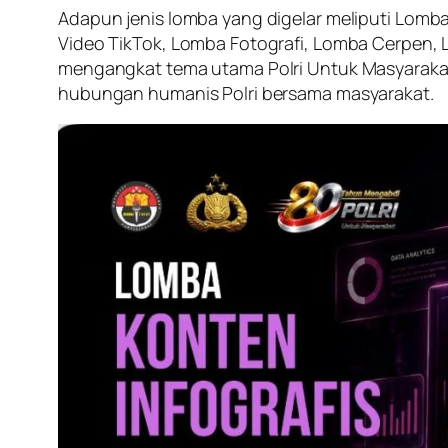
Adapun jenis lomba yang digelar meliputi Lomba
Video TikTok, Lomba Fotografi, Lomba Cerpen, L
mengangkat tema utama Polri Untuk Masyarakat
hubungan humanis Polri bersama masyarakat.