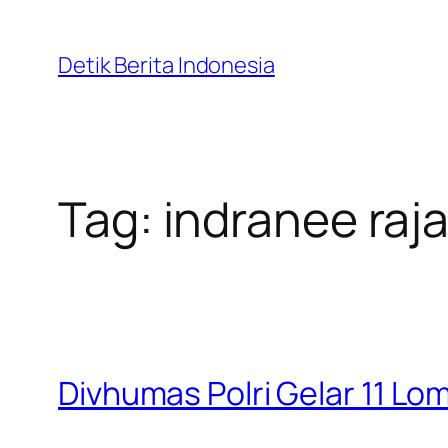
Skip
to
Detik Berita Indonesia
content
Tag:
indranee raj
Divhumas Polri Gelar 11 Lo