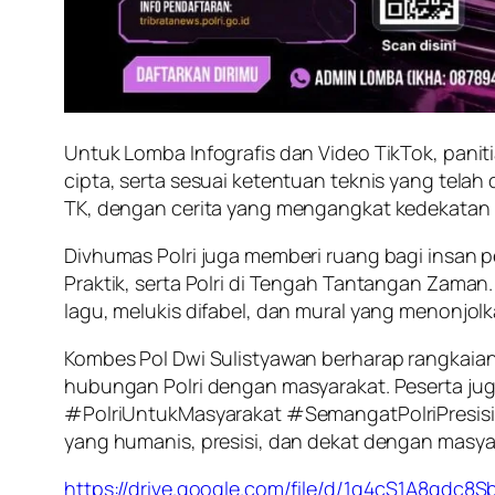
Untuk Lomba Infografis dan Video TikTok, panit
cipta, serta sesuai ketentuan teknis yang tela
TK, dengan cerita yang mengangkat kedekatan a
Divhumas Polri juga memberi ruang bagi insan pe
Praktik, serta Polri di Tengah Tantangan Zaman. 
lagu, melukis difabel, dan mural yang menonjolka
Kombes Pol Dwi Sulistyawan berharap rangkaian
hubungan Polri dengan masyarakat. Peserta ju
#PolriUntukMasyarakat #SemangatPolriPresisi 
yang humanis, presisi, dan dekat dengan masya
https://drive.google.com/file/d/1q4cS1A8qd