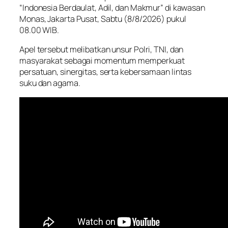
“Indonesia Berdaulat, Adil, dan Makmur” di kawasan
Monas, Jakarta Pusat, Sabtu (8/8/2026) pukul
08.00 WIB.
Apel tersebut melibatkan unsur Polri, TNI, dan
masyarakat sebagai momentum memperkuat
persatuan, sinergitas, serta kebersamaan lintas
suku dan agama.