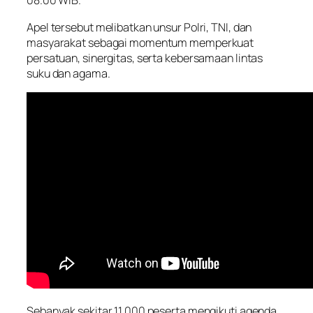
08.00 WIB.
Apel tersebut melibatkan unsur Polri, TNI, dan
masyarakat sebagai momentum memperkuat
persatuan, sinergitas, serta kebersamaan lintas
suku dan agama.
Sebanyak sekitar 11.000 peserta mengikuti agenda