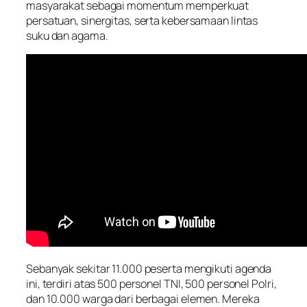
masyarakat sebagai momentum memperkuat
persatuan, sinergitas, serta kebersamaan lintas
suku dan agama.
Sebanyak sekitar 11.000 peserta mengikuti agenda
ini, terdiri atas 500 personel TNI, 500 personel Polri,
dan 10.000 warga dari berbagai elemen. Mereka