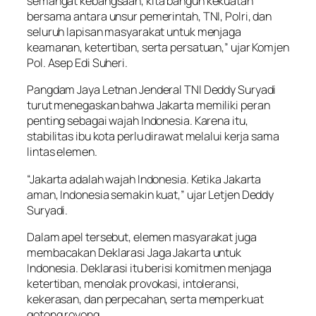
semangat kebangsaan, kita bangun kekuatan
bersama antara unsur pemerintah, TNI, Polri, dan
seluruh lapisan masyarakat untuk menjaga
keamanan, ketertiban, serta persatuan,” ujar Komjen
Pol. Asep Edi Suheri.
Pangdam Jaya Letnan Jenderal TNI Deddy Suryadi
turut menegaskan bahwa Jakarta memiliki peran
penting sebagai wajah Indonesia. Karena itu,
stabilitas ibu kota perlu dirawat melalui kerja sama
lintas elemen.
“Jakarta adalah wajah Indonesia. Ketika Jakarta
aman, Indonesia semakin kuat,” ujar Letjen Deddy
Suryadi.
Dalam apel tersebut, elemen masyarakat juga
membacakan Deklarasi Jaga Jakarta untuk
Indonesia. Deklarasi itu berisi komitmen menjaga
ketertiban, menolak provokasi, intoleransi,
kekerasan, dan perpecahan, serta memperkuat
gotong royong.