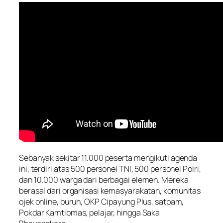
Sebanyak sekitar 11.000 peserta mengikuti agenda
ini, terdiri atas 500 personel TNI, 500 personel Polri,
dan 10.000 warga dari berbagai elemen. Mereka
berasal dari organisasi kemasyarakatan, komunitas
ojek online, buruh, OKP Cipayung Plus, satpam,
Pokdar Kamtibmas, pelajar, hingga Saka