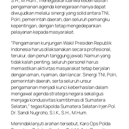
S.H., M.Hum., menegaskan bahwa keberhasilan
pengamanan agenda kenegaraan hanya dapat
diwujudkan melalui sinergi yang solid antara TNI,
Polri, pemerintah daerah, dan seluruh pemangku
kepentingan, dengan tetap mengedepankan
pelayanan kepada masyarakat.
“Pengamanan kunjungan Wakil Presiden Republik
Indonesia harus dilaksanakan secara profesional,
terukur, dan penuh tanggung jawab. Namun yang
tidak kalah penting, seluruh personel harus
memastikan aktivitas masyarakat tetap berjalan
dengan aman, nyaman, dan lancar. Sinergi TNI, Polri,
pemerintah daerah, serta seluruh unsur
pengamanan menjadi kunci keberhasilan dalam
mengawal agenda strategis negara sekaligus
menjaga kondusivitas kamtibmas di Sumatera
Selatan,” tegas Kapolda Sumatera Selatan Irjen Pol.
Dr. Sandi Nugroho, S.I.K., S.H., M.Hum.
Menindaklanjuti arahan tersebut, Karo Ops Polda