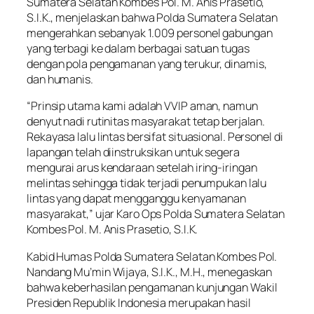
Sumatera Selatan Kombes Pol. M. Anis Prasetio,
S.I.K., menjelaskan bahwa Polda Sumatera Selatan
mengerahkan sebanyak 1.009 personel gabungan
yang terbagi ke dalam berbagai satuan tugas
dengan pola pengamanan yang terukur, dinamis,
dan humanis.
“Prinsip utama kami adalah VVIP aman, namun
denyut nadi rutinitas masyarakat tetap berjalan.
Rekayasa lalu lintas bersifat situasional. Personel di
lapangan telah diinstruksikan untuk segera
mengurai arus kendaraan setelah iring-iringan
melintas sehingga tidak terjadi penumpukan lalu
lintas yang dapat mengganggu kenyamanan
masyarakat,” ujar Karo Ops Polda Sumatera Selatan
Kombes Pol. M. Anis Prasetio, S.I.K.
Kabid Humas Polda Sumatera Selatan Kombes Pol.
Nandang Mu’min Wijaya, S.I.K., M.H., menegaskan
bahwa keberhasilan pengamanan kunjungan Wakil
Presiden Republik Indonesia merupakan hasil