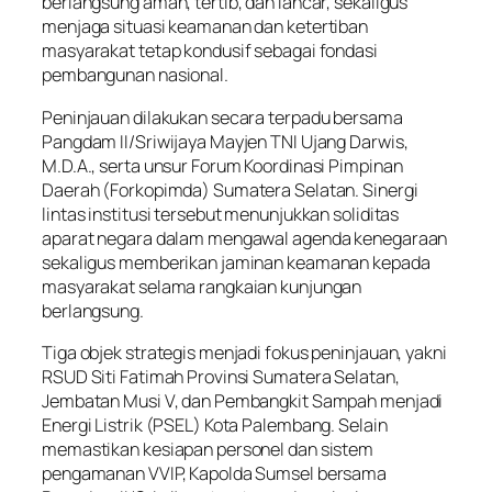
berlangsung aman, tertib, dan lancar, sekaligus
menjaga situasi keamanan dan ketertiban
masyarakat tetap kondusif sebagai fondasi
pembangunan nasional.
Peninjauan dilakukan secara terpadu bersama
Pangdam II/Sriwijaya Mayjen TNI Ujang Darwis,
M.D.A., serta unsur Forum Koordinasi Pimpinan
Daerah (Forkopimda) Sumatera Selatan. Sinergi
lintas institusi tersebut menunjukkan soliditas
aparat negara dalam mengawal agenda kenegaraan
sekaligus memberikan jaminan keamanan kepada
masyarakat selama rangkaian kunjungan
berlangsung.
Tiga objek strategis menjadi fokus peninjauan, yakni
RSUD Siti Fatimah Provinsi Sumatera Selatan,
Jembatan Musi V, dan Pembangkit Sampah menjadi
Energi Listrik (PSEL) Kota Palembang. Selain
memastikan kesiapan personel dan sistem
pengamanan VVIP, Kapolda Sumsel bersama