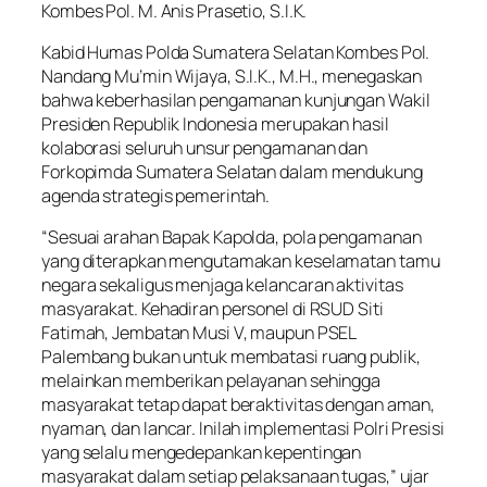
Kombes Pol. M. Anis Prasetio, S.I.K.
Kabid Humas Polda Sumatera Selatan Kombes Pol.
Nandang Mu’min Wijaya, S.I.K., M.H., menegaskan
bahwa keberhasilan pengamanan kunjungan Wakil
Presiden Republik Indonesia merupakan hasil
kolaborasi seluruh unsur pengamanan dan
Forkopimda Sumatera Selatan dalam mendukung
agenda strategis pemerintah.
“Sesuai arahan Bapak Kapolda, pola pengamanan
yang diterapkan mengutamakan keselamatan tamu
negara sekaligus menjaga kelancaran aktivitas
masyarakat. Kehadiran personel di RSUD Siti
Fatimah, Jembatan Musi V, maupun PSEL
Palembang bukan untuk membatasi ruang publik,
melainkan memberikan pelayanan sehingga
masyarakat tetap dapat beraktivitas dengan aman,
nyaman, dan lancar. Inilah implementasi Polri Presisi
yang selalu mengedepankan kepentingan
masyarakat dalam setiap pelaksanaan tugas,” ujar