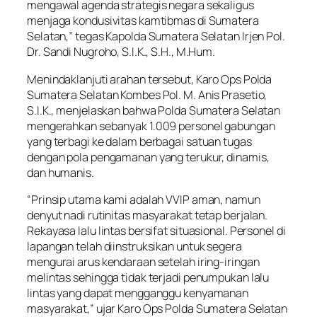
mengawal agenda strategis negara sekaligus
menjaga kondusivitas kamtibmas di Sumatera
Selatan,” tegas Kapolda Sumatera Selatan Irjen Pol.
Dr. Sandi Nugroho, S.I.K., S.H., M.Hum.
Menindaklanjuti arahan tersebut, Karo Ops Polda
Sumatera Selatan Kombes Pol. M. Anis Prasetio,
S.I.K., menjelaskan bahwa Polda Sumatera Selatan
mengerahkan sebanyak 1.009 personel gabungan
yang terbagi ke dalam berbagai satuan tugas
dengan pola pengamanan yang terukur, dinamis,
dan humanis.
“Prinsip utama kami adalah VVIP aman, namun
denyut nadi rutinitas masyarakat tetap berjalan.
Rekayasa lalu lintas bersifat situasional. Personel di
lapangan telah diinstruksikan untuk segera
mengurai arus kendaraan setelah iring-iringan
melintas sehingga tidak terjadi penumpukan lalu
lintas yang dapat mengganggu kenyamanan
masyarakat,” ujar Karo Ops Polda Sumatera Selatan