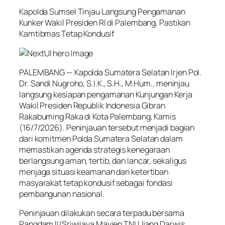
Kapolda Sumsel Tinjau Langsung Pengamanan
Kunker Wakil Presiden RI di Palembang, Pastikan
Kamtibmas Tetap Kondusif
PALEMBANG — Kapolda Sumatera Selatan Irjen Pol.
Dr. Sandi Nugroho, S.I.K., S.H., M.Hum., meninjau
langsung kesiapan pengamanan Kunjungan Kerja
Wakil Presiden Republik Indonesia Gibran
Rakabuming Raka di Kota Palembang, Kamis
(16/7/2026). Peninjauan tersebut menjadi bagian
dari komitmen Polda Sumatera Selatan dalam
memastikan agenda strategis kenegaraan
berlangsung aman, tertib, dan lancar, sekaligus
menjaga situasi keamanan dan ketertiban
masyarakat tetap kondusif sebagai fondasi
pembangunan nasional.
Peninjauan dilakukan secara terpadu bersama
Pangdam II/Sriwijaya Mayjen TNI Ujang Darwis,