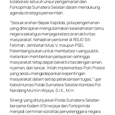
kolaborasi seluruh unsur pengamanan dan
Forkopimda Sumatera Selatan dalam mendukung
agenda strategis pemerintah.
“Sesuai arahan Bapak Kapolda, pola pengamanan
yang diterapkan mengutamakan keselamatan tamu
negara sekaligus menjaga kelancaran aktivitas
masyarakat. Kehadiran personel di RSUD Siti
Fatimah, Jembatan Musi V, maupun PSEL
Palembang bukan untuk membatasi ruang publik,
melainkan memberikan pelayanan sehingga
masyarakat tetap dapat beraktivitas dengan aman,
nyaman, dan lancar. Inilah implementasi Polri Presisi
yang selalu mengedepankan kepentingan
masyarakat dalam setiap pelaksanaan tugas,” ujar
Kabid Humas Polda Sumatera Selatan Kombes Pol.
Nandang Mu’min Wijaya, S.I.K., M.H.
Sinergi yang ditunjukkan Polda Sumatera Selatan
bersama Kodam II/Sriwijaya dan Forkopimda
menjadi cerminan soliditas penyelenggara negara