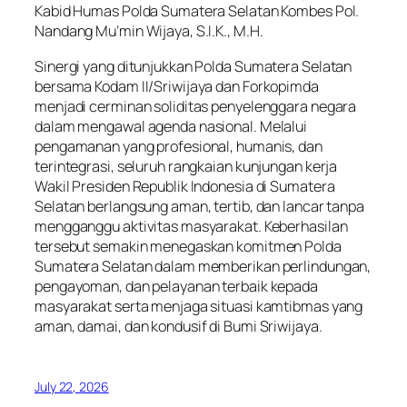
Kabid Humas Polda Sumatera Selatan Kombes Pol.
Nandang Mu’min Wijaya, S.I.K., M.H.
Sinergi yang ditunjukkan Polda Sumatera Selatan
bersama Kodam II/Sriwijaya dan Forkopimda
menjadi cerminan soliditas penyelenggara negara
dalam mengawal agenda nasional. Melalui
pengamanan yang profesional, humanis, dan
terintegrasi, seluruh rangkaian kunjungan kerja
Wakil Presiden Republik Indonesia di Sumatera
Selatan berlangsung aman, tertib, dan lancar tanpa
mengganggu aktivitas masyarakat. Keberhasilan
tersebut semakin menegaskan komitmen Polda
Sumatera Selatan dalam memberikan perlindungan,
pengayoman, dan pelayanan terbaik kepada
masyarakat serta menjaga situasi kamtibmas yang
aman, damai, dan kondusif di Bumi Sriwijaya.
July 22, 2026