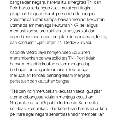
bangsa dan negara. Karena itu, sinergitas TNI dan
Polri harus terbangun kuat, mulai dari tingkat
pimpinan hingga seluruh personel di lapangan.
Soliditas dari atas sampai bawah menjadi kekuatan
utama dalam menjaga keutuhan NKRI sekaligus
memastikan seluruh aktivitas masyarakat dan
agenda nasional dapat berjalan dengan aman, tertib,
dan kondusif,” ujar Letjen TNI Deddy Suryadi.
Kapolda Metro Jaya Komjen Asep Edi Suheri
menambahkan bahwa soliditas TNI-Polri tidak
hanya menjadi kekuatan dalam menghadapi
berbagai tantangan keamanan, tetapi juga
merupakan fondasi penting dalam menjaga
persatuan dan keutuhan bangsa.
“TNI dan Polri merupakan kekuatan sekaligus pilar
utama kebangsaan dalam menjaga keutuhan
Negara Kesatuan Republik Indonesia. Karena itu,
soliditas, komunikasi, dan koordinasi harus terus kita
pelihara agar negara senantiasa hadir memberikan