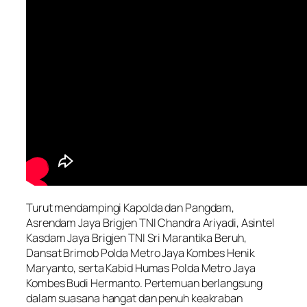
Turut mendampingi Kapolda dan Pangdam,
Asrendam Jaya Brigjen TNI Chandra Ariyadi, Asintel
Kasdam Jaya Brigjen TNI Sri Marantika Beruh,
Dansat Brimob Polda Metro Jaya Kombes Henik
Maryanto, serta Kabid Humas Polda Metro Jaya
Kombes Budi Hermanto. Pertemuan berlangsung
dalam suasana hangat dan penuh keakraban