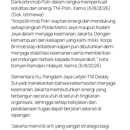
Dankorbrimob Polri dalam rangka memperkuat
soliditas dan sinergi TNI-Polri, Kamis (6/8/2026).
(Dok. Istimewa)
“Korps Brimob Polri siap bersinergi dan mendukung
setiap langkah Polda Metro Jaya maupun Kodam
Jaya dalam menjaga keamanan Jakarta. Dengan
kemampuan dan kesiapan yang kami miliki, Korps
Brimob siap dilibatkan kapan pun dibutuhkan demi
menjaga stabilitas keamanan serta memberikan
perlindungan terbaik kepada masyarakat,” kata
Komjen Ramdani Hidayat, Kamis (6/8/2026).
Sementara itu, Pangdam Jaya Letjen TNI Deddy
Suryadi menekankan bahwa keberhasilan menjaga
keamanan Jakarta membutuhkan sinergi yang
terbangun secara utuh di seluruh tingkatan
organisasi, sehingga setiap kebijakan dan
pelaksanaan tugas dapat berjalan selaras di
lapangan.
“Jakarta memiliki arti yang sangat strategis bagi