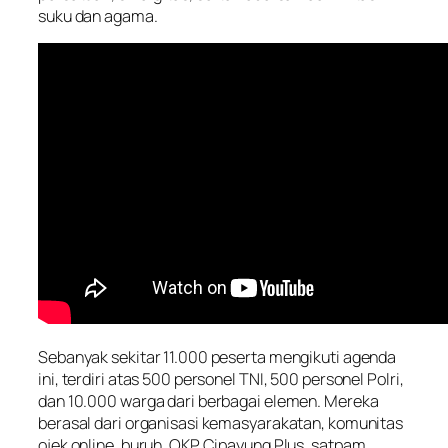
suku dan agama.
Sebanyak sekitar 11.000 peserta mengikuti agenda
ini, terdiri atas 500 personel TNI, 500 personel Polri,
dan 10.000 warga dari berbagai elemen. Mereka
berasal dari organisasi kemasyarakatan, komunitas
ojek online, buruh, OKP Cipayung Plus, satpam,