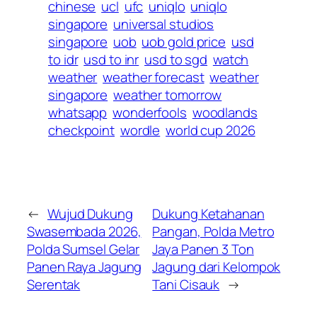
chinese
ucl
ufc
uniqlo
uniqlo
singapore
universal studios
singapore
uob
uob gold price
usd
to idr
usd to inr
usd to sgd
watch
weather
weather forecast
weather
singapore
weather tomorrow
whatsapp
wonderfools
woodlands
checkpoint
wordle
world cup 2026
←
Wujud Dukung
Dukung Ketahanan
Swasembada 2026,
Pangan, Polda Metro
Polda Sumsel Gelar
Jaya Panen 3 Ton
Panen Raya Jagung
Jagung dari Kelompok
Serentak
Tani Cisauk
→