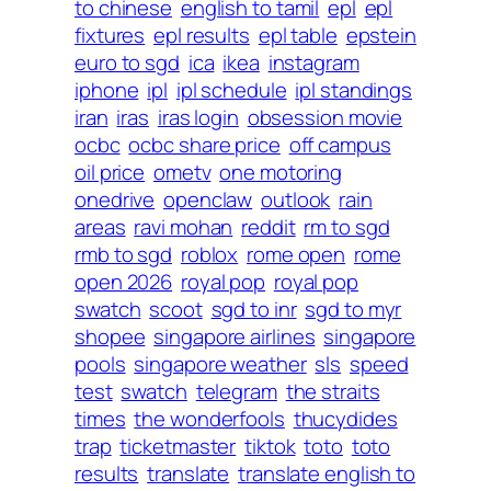
to chinese
english to tamil
epl
epl
fixtures
epl results
epl table
epstein
euro to sgd
ica
ikea
instagram
iphone
ipl
ipl schedule
ipl standings
iran
iras
iras login
obsession movie
ocbc
ocbc share price
off campus
oil price
ometv
one motoring
onedrive
openclaw
outlook
rain
areas
ravi mohan
reddit
rm to sgd
rmb to sgd
roblox
rome open
rome
open 2026
royal pop
royal pop
swatch
scoot
sgd to inr
sgd to myr
shopee
singapore airlines
singapore
pools
singapore weather
sls
speed
test
swatch
telegram
the straits
times
the wonderfools
thucydides
trap
ticketmaster
tiktok
toto
toto
results
translate
translate english to