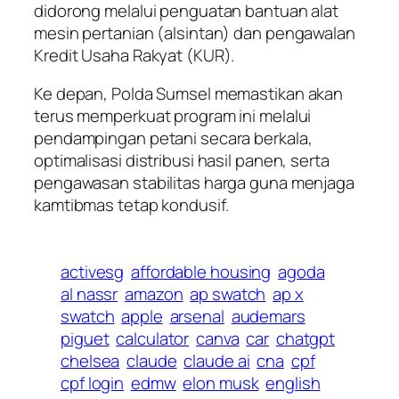
didorong melalui penguatan bantuan alat
mesin pertanian (alsintan) dan pengawalan
Kredit Usaha Rakyat (KUR).
Ke depan, Polda Sumsel memastikan akan
terus memperkuat program ini melalui
pendampingan petani secara berkala,
optimalisasi distribusi hasil panen, serta
pengawasan stabilitas harga guna menjaga
kamtibmas tetap kondusif.
activesg
affordable housing
agoda
al nassr
amazon
ap swatch
ap x
swatch
apple
arsenal
audemars
piguet
calculator
canva
car
chatgpt
chelsea
claude
claude ai
cna
cpf
cpf login
edmw
elon musk
english