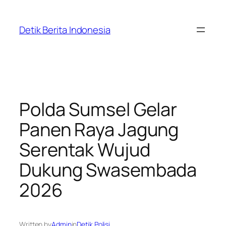
Skip
to
Detik Berita Indonesia
content
Polda Sumsel Gelar
Panen Raya Jagung
Serentak Wujud
Dukung Swasembada
2026
Written by
Admin
in
Detik Polisi