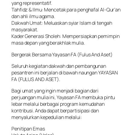
yang representatif.
Tahfidz & Ilmu: Mencetak para penghafal Al-Qur’an
dan ahli ilmu agama.
Dakwah Umat: Meluaskan syiar Islam di tengah
masyarakat.
Kader Generasi Sholeh: Mempersiapkan pemimpin
masa depan yang berakhlak mulia.
Bergerak Bersama Yayasan FA (Fulus And Aset)
Seluruh kegiatan dakwah dan pembangunan
pesantren ini berjalan di bawah naungan YAYASAN
FA (FULUS AND ASET).
Bagi umat yang ingin menjadi bagian dari
perjuangan mulia ini, Yayasan FA membuka pintu
lebar melalui berbagai program kemudahan
kontribusi. Anda dapat berpartisipasi dan
menyalurkan kepedulian melalui:
Penitipan Emas