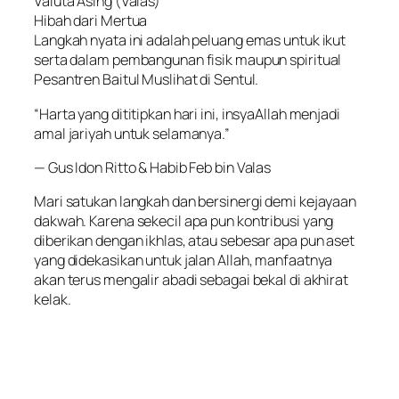
Valuta Asing (Valas)
Hibah dari Mertua
Langkah nyata ini adalah peluang emas untuk ikut
serta dalam pembangunan fisik maupun spiritual
Pesantren Baitul Muslihat di Sentul.
“Harta yang dititipkan hari ini, insyaAllah menjadi
amal jariyah untuk selamanya.”
— Gus Idon Ritto & Habib Feb bin Valas
Mari satukan langkah dan bersinergi demi kejayaan
dakwah. Karena sekecil apa pun kontribusi yang
diberikan dengan ikhlas, atau sebesar apa pun aset
yang didekasikan untuk jalan Allah, manfaatnya
akan terus mengalir abadi sebagai bekal di akhirat
kelak.