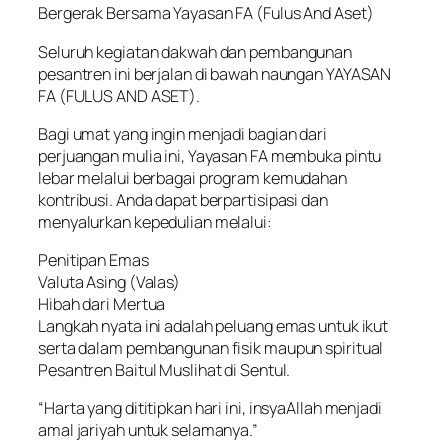
Bergerak Bersama Yayasan FA (Fulus And Aset)
Seluruh kegiatan dakwah dan pembangunan
pesantren ini berjalan di bawah naungan YAYASAN
FA (FULUS AND ASET).
Bagi umat yang ingin menjadi bagian dari
perjuangan mulia ini, Yayasan FA membuka pintu
lebar melalui berbagai program kemudahan
kontribusi. Anda dapat berpartisipasi dan
menyalurkan kepedulian melalui:
Penitipan Emas
Valuta Asing (Valas)
Hibah dari Mertua
Langkah nyata ini adalah peluang emas untuk ikut
serta dalam pembangunan fisik maupun spiritual
Pesantren Baitul Muslihat di Sentul.
“Harta yang dititipkan hari ini, insyaAllah menjadi
amal jariyah untuk selamanya.”