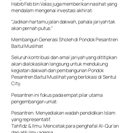
Habib Feb bin Valas juga memberikan nasihat yang
mendalam mengenai investasi akhirat:
“Jadikan hartamu jalan dakwah, pahala jariyah tak
akan pernah putus.”
Membangun Generasi Sholeh di Pondok Pesantren
Baitul Muslihat
Seluruh kontribusi dan amal jariyah yang dititipkan
akan dialokasikan langsung untuk mendukung
kegiatan dakwah dan pembangunan Pondok
Pesantren Baitul Muslihat yang berlokasi di Sentul
City.
Pesantren ini fokus pada empat pilar utama
pengembangan umat:
Pesantren: Menyediakan wadah pendidikan Islam
yang representatif.
Tahfidz & Ilmu: Mencetak para penghafal Al-Qur’an
dan ahli ilmu agama.