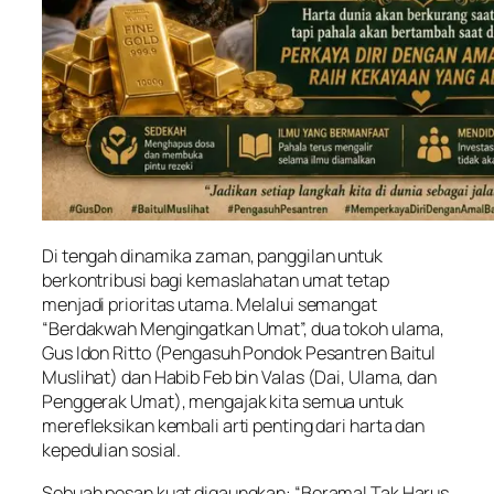
Di tengah dinamika zaman, panggilan untuk
berkontribusi bagi kemaslahatan umat tetap
menjadi prioritas utama. Melalui semangat
“Berdakwah Mengingatkan Umat”, dua tokoh ulama,
Gus Idon Ritto (Pengasuh Pondok Pesantren Baitul
Muslihat) dan Habib Feb bin Valas (Dai, Ulama, dan
Penggerak Umat), mengajak kita semua untuk
merefleksikan kembali arti penting dari harta dan
kepedulian sosial.
Sebuah pesan kuat digaungkan: “Beramal Tak Harus