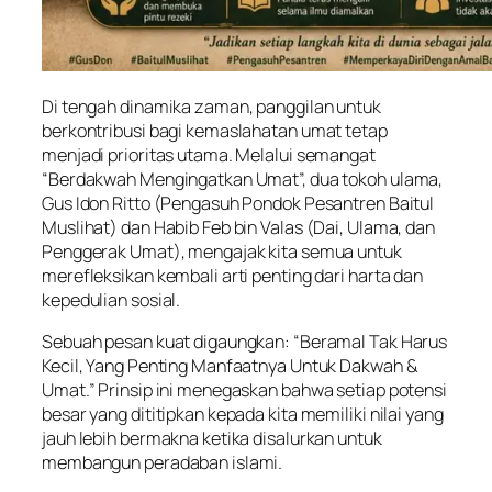
Di tengah dinamika zaman, panggilan untuk
berkontribusi bagi kemaslahatan umat tetap
menjadi prioritas utama. Melalui semangat
“Berdakwah Mengingatkan Umat”, dua tokoh ulama,
Gus Idon Ritto (Pengasuh Pondok Pesantren Baitul
Muslihat) dan Habib Feb bin Valas (Dai, Ulama, dan
Penggerak Umat), mengajak kita semua untuk
merefleksikan kembali arti penting dari harta dan
kepedulian sosial.
Sebuah pesan kuat digaungkan: “Beramal Tak Harus
Kecil, Yang Penting Manfaatnya Untuk Dakwah &
Umat.” Prinsip ini menegaskan bahwa setiap potensi
besar yang dititipkan kepada kita memiliki nilai yang
jauh lebih bermakna ketika disalurkan untuk
membangun peradaban islami.