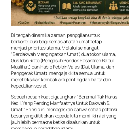
Di tengah dinamika zaman, panggilan untuk
berkontribusi bagi kemaslahatan umat tetap
menjadi prioritas utama. Melalui semangat
“Berdakwah Mengingatkan Umat”, dua tokoh ulama,
Gus Idon Ritto (Pengasuh Pondok Pesantren Baitul
Muslihat) dan Habib Feb bin Valas (Dai, Ulama, dan
Penggerak Umat), mengajak kita semua untuk
merefleksikan kembali arti penting dari harta dan
kepedulian sosial.
Sebuah pesan kuat digaungkan: “Beramal Tak Harus
Kecil, Yang Penting Manfaatnya Untuk Dakwah &
Umat.” Prinsip ini menegaskan bahwa setiap potensi
besar yang dititipkan kepada kita memiliki nilai yang
jauh lebih bermakna ketika disalurkan untuk
membangun peradaban islami.