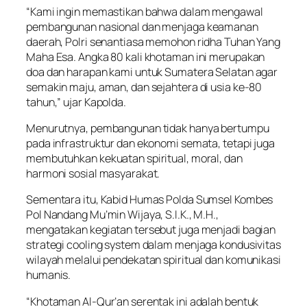
“Kami ingin memastikan bahwa dalam mengawal
pembangunan nasional dan menjaga keamanan
daerah, Polri senantiasa memohon ridha Tuhan Yang
Maha Esa. Angka 80 kali khotaman ini merupakan
doa dan harapan kami untuk Sumatera Selatan agar
semakin maju, aman, dan sejahtera di usia ke-80
tahun,” ujar Kapolda.
Menurutnya, pembangunan tidak hanya bertumpu
pada infrastruktur dan ekonomi semata, tetapi juga
membutuhkan kekuatan spiritual, moral, dan
harmoni sosial masyarakat.
Sementara itu, Kabid Humas Polda Sumsel Kombes
Pol Nandang Mu’min Wijaya, S.I.K., M.H.,
mengatakan kegiatan tersebut juga menjadi bagian
strategi cooling system dalam menjaga kondusivitas
wilayah melalui pendekatan spiritual dan komunikasi
humanis.
“Khotaman Al-Qur’an serentak ini adalah bentuk