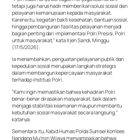
tetapi juga harus hadir memberikan solusi sosial dan
pelayanan kemanusiaan kepada masyarakat.
Karena itu, kegiatan bakti kesehatan, bantuan sosial,
hingga pembangunan fasilitas pelayanan menjadi
bagian penting dari implementasi Polri Presisi, Polri
untuk masyarakat,” kata Irjen Sandi, Minggu
(17/5/2026).
Ia menambahkan, penguatan pelayanan publik dan
kepedulian sosial merupakan langkah strategis
dalam membangun kepercayaan masyarakat
terhadap institusi Polri.
“Kami ingin memastikan bahwa kehadiran Polri
benar-benar dirasakan masyarakat, baik dalam
menjaga stabilitas keamanan maupun membantu
kebutuhan sosial masyarakat secara langsung,”
katanya.
Sementara itu, Kabid Humas Polda Sumsel Kombes
Nandang Mu’min Wijaya menyampaikan bahwa