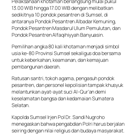
Pelaksanaan khotaman berlangsung mulai pukul
13.00 WIB hingga 17.00 WIB dengan melibatkan
sedikitnya 10 pondok pesantren di Sumsel, di
antaranya Pondok Pesantren Albadar Kemuning,
Pondok Pesantren Masdarul Ulum Pemulutan, dan
Pondok Pesantren Alfaqihiyyah Banyuasin.
Pemilihan angka 80 kali khotaman menjadi simbol
usia ke-80 Provinsi Sumsel sekaligus doa bersama
untuk keberkahan, keamanan, dan kemajuan
pembangunan daerah.
Ratusan santri, tokoh agama, pengasuh pondok
pesantren, dan personel kepolisian tampak khusyuk
melantunkan ayat-ayat suci Al-Qur’an demi
keselamatan bangsa dan kedamaian Sumatera
Selatan.
Kapolda Sumsel Irjen Pol Dr. Sandi Nugroho
menegaskan bahwa pengabdian Polri harus berjalan
seiring dengan nilai religius dan budaya masyarakat.