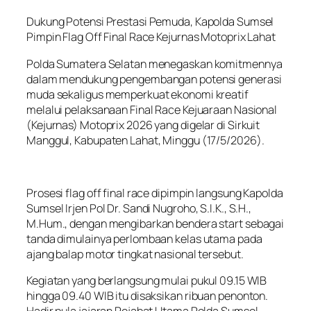
Dukung Potensi Prestasi Pemuda, Kapolda Sumsel
Pimpin Flag Off Final Race Kejurnas Motoprix Lahat
Polda Sumatera Selatan menegaskan komitmennya
dalam mendukung pengembangan potensi generasi
muda sekaligus memperkuat ekonomi kreatif
melalui pelaksanaan Final Race Kejuaraan Nasional
(Kejurnas) Motoprix 2026 yang digelar di Sirkuit
Manggul, Kabupaten Lahat, Minggu (17/5/2026).
Prosesi flag off final race dipimpin langsung Kapolda
Sumsel Irjen Pol Dr. Sandi Nugroho, S.I.K., S.H.,
M.Hum., dengan mengibarkan bendera start sebagai
tanda dimulainya perlombaan kelas utama pada
ajang balap motor tingkat nasional tersebut.
Kegiatan yang berlangsung mulai pukul 09.15 WIB
hingga 09.40 WIB itu disaksikan ribuan penonton.