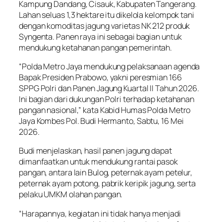
Kampung Dandang, Cisauk, Kabupaten Tangerang.
Lahan seluas 1,3 hektare itu dikelola kelompok tani
dengan komoditas jagung varietas NK 212 produk
Syngenta. Panen raya ini sebagai bagian untuk
mendukung ketahanan pangan pemerintah.
“Polda Metro Jaya mendukung pelaksanaan agenda
Bapak Presiden Prabowo, yakni peresmian 166
SPPG Polri dan Panen Jagung Kuartal II Tahun 2026.
Ini bagian dari dukungan Polri terhadap ketahanan
pangan nasional,” kata Kabid Humas Polda Metro
Jaya Kombes Pol. Budi Hermanto, Sabtu, 16 Mei
2026.
Budi menjelaskan, hasil panen jagung dapat
dimanfaatkan untuk mendukung rantai pasok
pangan, antara lain Bulog, peternak ayam petelur,
peternak ayam potong, pabrik keripik jagung, serta
pelaku UMKM olahan pangan.
“Harapannya, kegiatan ini tidak hanya menjadi