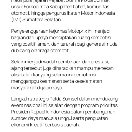
Hadir pula jajaran Pejabat Utama Polda Sumsel,
unsur Forkopimda Kabupaten Lahat, komunitas
otomotif, hingga pengurus Ikatan Motor Indonesia
(IMI) Sumatera Selatan.
Penyelenggaraan Kejurnas Motoprix ini menjadi
bagian dari upaya menciptakan ruang kompetisi
yang positif, aman, dan terarah bagi generasi muda
di bidang olahraga otomotif.
Selain menjadi wadah pembinaan dan prestasi,
ajang tersebut juga diharapkan mampu menekan
aksi balap liar yang selama ini berpotensi
mengganggu keamanan serta keselamatan
masyarakat di jalan raya.
Langkah strategis Polda Sumsel dalam mendukung
event nasional ini sejalan dengan program prioritas
Presiden Republik Indonesia dalam pembangunan
sumber daya manusia unggul serta penguatan
ekonomi kreatif berbasis daerah.