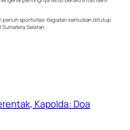
mengenai pentingnya tertib berlalu lintas demi
n penuh sportivitas. Kegiatan kemudian ditutup
I Sumatera Selatan.
erentak, Kapolda: Doa