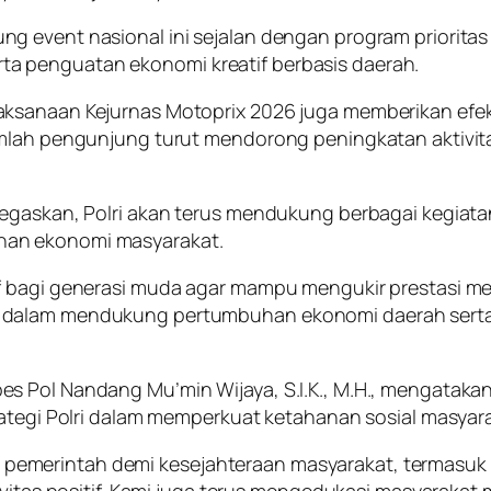
g event nasional ini sejalan dengan program prioritas
a penguatan ekonomi kreatif berbasis daerah.
ksanaan Kejurnas Motoprix 2026 juga memberikan efek 
mlah pengunjung turut mendorong peningkatan aktivitas
negaskan, Polri akan terus mendukung berbagai kegiat
han ekonomi masyarakat.
bagi generasi muda agar mampu mengukir prestasi melalu
 dalam mendukung pertumbuhan ekonomi daerah serta 
es Pol Nandang Mu’min Wijaya, S.I.K., M.H., mengata
rategi Polri dalam memperkuat ketahanan sosial masyar
emerintah demi kesejahteraan masyarakat, termasuk 