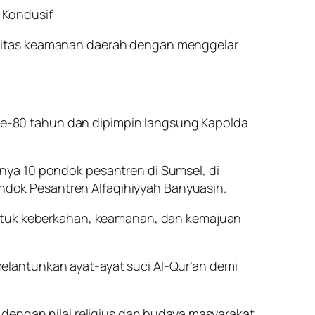
 Kondusif
ilitas keamanan daerah dengan menggelar
l ke-80 tahun dan dipimpin langsung Kapolda
nya 10 pondok pesantren di Sumsel, di
dok Pesantren Alfaqihiyyah Banyuasin.
untuk keberkahan, keamanan, dan kemajuan
elantunkan ayat-ayat suci Al-Qur’an demi
dengan nilai religius dan budaya masyarakat.