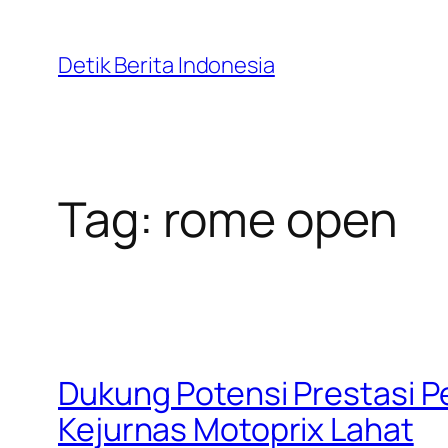
Skip
to
Detik Berita Indonesia
content
Tag:
rome open
Dukung Potensi Prestasi P
Kejurnas Motoprix Lahat