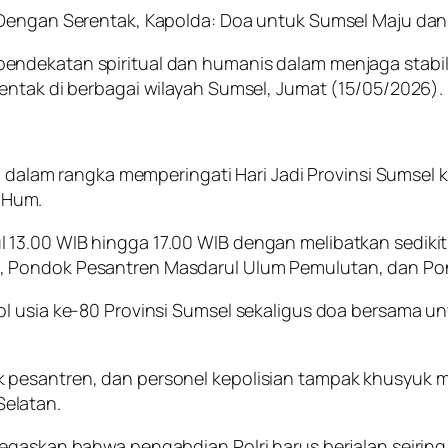
 Dengan Serentak, Kapolda: Doa untuk Sumsel Maju dan
endekatan spiritual dan humanis dalam menjaga stab
entak di berbagai wilayah Sumsel, Jumat (15/05/2026).
kan dalam rangka memperingati Hari Jadi Provinsi Sumse
M.Hum.
13.00 WIB hingga 17.00 WIB dengan melibatkan sedikit
 Pondok Pesantren Masdarul Ulum Pemulutan, dan Pon
ol usia ke-80 Provinsi Sumsel sekaligus doa bersama 
pesantren, dan personel kepolisian tampak khusyuk m
elatan.
egaskan bahwa pengabdian Polri harus berjalan seiring 