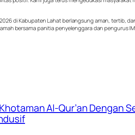
ivitas positif. Kami juga terus mengedukasi masyarakat 
 2026 di Kabupaten Lahat berlangsung aman, tertib, da
h tamah bersama panitia penyelenggara dan pengurus IM
i Khotaman Al-Qur’an Dengan S
ndusif