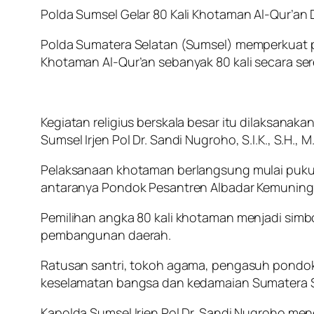
Polda Sumsel Gelar 80 Kali Khotaman Al-Qur’an
Polda Sumatera Selatan (Sumsel) memperkuat p
Khotaman Al-Qur’an sebanyak 80 kali secara ser
Kegiatan religius berskala besar itu dilaksana
Sumsel Irjen Pol Dr. Sandi Nugroho, S.I.K., S.H., 
Pelaksanaan khotaman berlangsung mulai pukul 
antaranya Pondok Pesantren Albadar Kemuning,
Pemilihan angka 80 kali khotaman menjadi simb
pembangunan daerah.
Ratusan santri, tokoh agama, pengasuh pondok 
keselamatan bangsa dan kedamaian Sumatera S
Kapolda Sumsel Irjen Pol Dr. Sandi Nugroho men