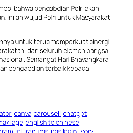
imbol bahwa pengabdian Polri akan
n. Inilah wujud Polri untuk Masyarakat
nnya untuk terus memperkuat sinergi
arakatan, dan seluruh elemen bangsa
asional. Semangat Hari Bhayangkara
ikan pengabdian terbaik kepada
ator
canva
carousell
chatgpt
maki age
english to chinese
gram
ipl
iran
iras
iras login
ivory