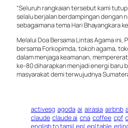
“Seluruh rangkaian tersebut kami tutu
selalu berjalan berdampingan dengan nil
sebagaimana tema Hari Bhayangkara ke-8
Melalui Doa Bersama Lintas Agama ini
bersama Forkopimda, tokoh agama, tok
dalam menjaga keamanan, mempererat 
ke-80 diharapkan menjadi energi baru b
masyarakat demi terwujudnya Sumatera 
activesg
agoda
ai
airasia
airbnb
claude
claude ai
cna
coffee
cpf
c
english to tamil
epl
epl table
erli