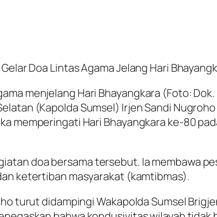
 Gelar Doa Lintas Agama Jelang Hari Bhayangk
gama menjelang Hari Bhayangkara (Foto: Dok.
elatan (Kapolda Sumsel) Irjen Sandi Nugroho
ka memperingati Hari Bhayangkara ke-80 pada 
iatan doa bersama tersebut. Ia membawa pe
dan ketertiban masyarakat (kamtibmas).
oho turut didampingi Wakapolda Sumsel Brigj
enegaskan bahwa kondusivitas wilayah tidak b