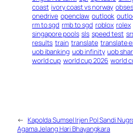
coast
ivory coast vs norway
obses
onedrive
openclaw
outlook
outlo
rm to sgd
rmb to sgd
roblox
rolex
singapore pools
sls
speed test
sr
results
train
translate
translate e
uob ibanking
uob infinity
uob shar
world cup
world cup 2026
world c
←
Kapolda Sumsel Irjen Pol Sandi Nugr
Agama Jelang Hari Bhayangkara