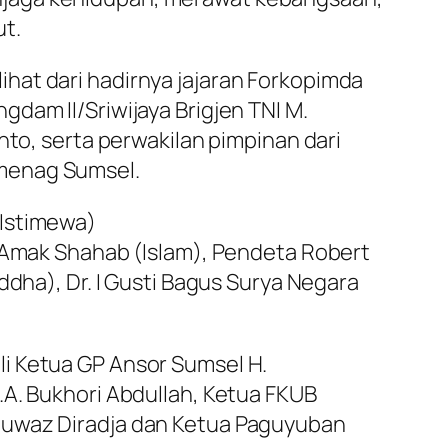
ut.
rlihat dari hadirnya jajaran Forkopimda
dam II/Sriwijaya Brigjen TNI M.
nto, serta perwakilan pimpinan dari
emenag Sumsel.
 Istimewa)
z Amak Shahab (Islam), Pendeta Robert
ddha), Dr. I Gusti Bagus Surya Negara
i Ketua GP Ansor Sumsel H.
.A. Bukhori Abdullah, Ketua FKUB
Fauwaz Diradja dan Ketua Paguyuban