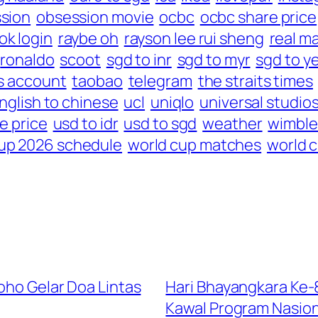
sion
obsession movie
ocbc
ocbc share price
ok login
raybe oh
rayson lee rui sheng
real m
ronaldo
scoot
sgd to inr
sgd to myr
sgd to y
s account
taobao
telegram
the straits times
nglish to chinese
ucl
uniqlo
universal studio
e price
usd to idr
usd to sgd
weather
wimbl
up 2026 schedule
world cup matches
world c
oho Gelar Doa Lintas
Hari Bhayangkara Ke
Kawal Program Nasion