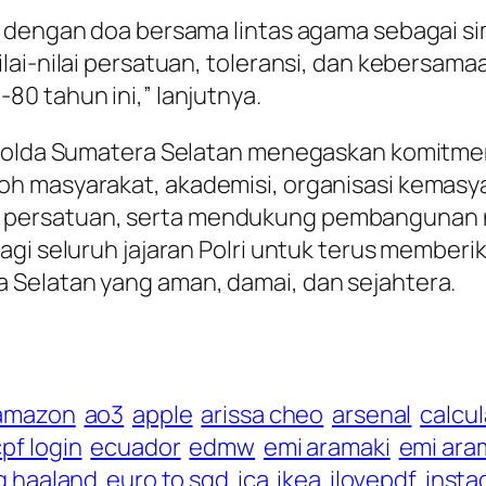
p dengan doa bersama lintas agama sebagai s
ai-nilai persatuan, toleransi, dan kebersamaa
0 tahun ini,” lanjutnya.
, Polda Sumatera Selatan menegaskan komitme
oh masyarakat, akademisi, organisasi kemasy
persatuan, serta mendukung pembangunan n
agi seluruh jajaran Polri untuk terus member
Selatan yang aman, damai, dan sejahtera.
amazon
ao3
apple
arissa cheo
arsenal
calcul
pf login
ecuador
edmw
emi aramaki
emi ara
ng haaland
euro to sgd
ica
ikea
ilovepdf
insta