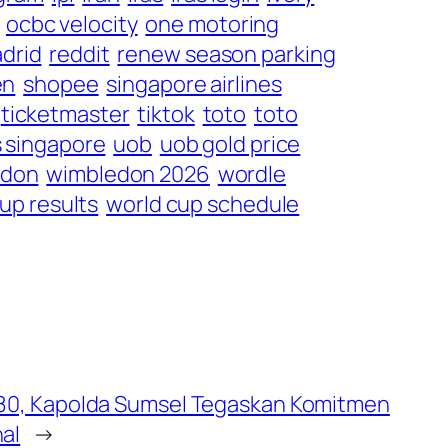
ocbc velocity
one motoring
adrid
reddit
renew season parking
en
shopee
singapore airlines
ticketmaster
tiktok
toto
toto
s singapore
uob
uob gold price
edon
wimbledon 2026
wordle
up results
world cup schedule
-80, Kapolda Sumsel Tegaskan Komitmen
al
→