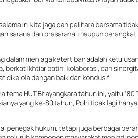
elama ini kita jaga dan pelihara bersama tid
n sarana dan prasarana, maupun perangkat a
ng dalam menjaga ketertiban adalah ketulusan 
, berkat ikhtiar batin, kolaborasi, dan sinerg
at dikelola dengan baik dan kondusif.
 tema HUT Bhayangkara tahun ini, yaitu “80 T
ianya yang ke-80 tahun, Polri tidak lagi han
ai penegak hukum, tetapi juga berbagai peran
ama seluruh komponen masyarakat menjadi pe