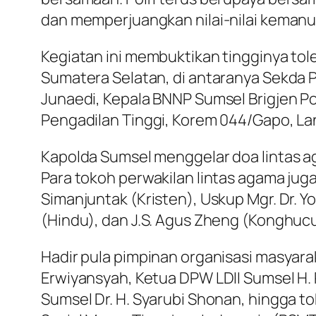
dan memperjuangkan nilai-nilai kemanusi
Kegiatan ini membuktikan tingginya tolera
Sumatera Selatan, di antaranya Sekda P
Junaedi, Kepala BNNP Sumsel Brigjen Pol
Pengadilan Tinggi, Korem 044/Gapo, L
Kapolda Sumsel menggelar doa lintas a
Para tokoh perwakilan lintas agama jug
Simanjuntak (Kristen), Uskup Mgr. Dr. Y
(Hindu), dan J.S. Agus Zheng (Konghucu
Hadir pula pimpinan organisasi masyar
Erwiyansyah, Ketua DPW LDII Sumsel H. 
Sumsel Dr. H. Syarubi Shonan, hingga 