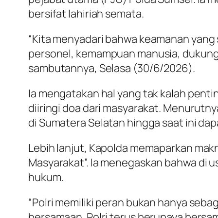
bersifat lahiriah semata.
“Kita menyadari bahwa keamanan yang s
personel, kemampuan manusia, dukunga
sambutannya, Selasa (30/6/2026).
Ia mengatakan hal yang tak kalah penti
diiringi doa dari masyarakat. Menurutnya
di Sumatera Selatan hingga saat ini dap
Lebih lanjut, Kapolda memaparkan makna
Masyarakat”. Ia menegaskan bahwa di us
hukum.
“Polri memiliki peran bukan hanya sebag
bersamaan. Polri terus berupaya bers