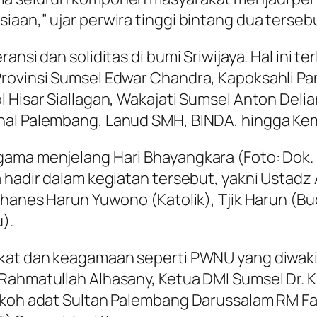
aan,” ujar perwira tinggi bintang dua terseb
nsi dan soliditas di bumi Sriwijaya. Hal ini te
rovinsi Sumsel Edwar Chandra, Kapoksahli Pang
 Hisar Siallagan, Wakajati Sumsel Anton Delia
anal Palembang, Lanud SMH, BINDA, hingga K
gama menjelang Hari Bhayangkara (Foto: Dok.
a hadir dalam kegiatan tersebut, yakni Ustad
ohanes Harun Yuwono (Katolik), Tjik Harun (Bu
).
akat dan keagamaan seperti PWNU yang diwakil
Rahmatullah Alhasany, Ketua DMI Sumsel Dr. K
tokoh adat Sultan Palembang Darussalam RM 