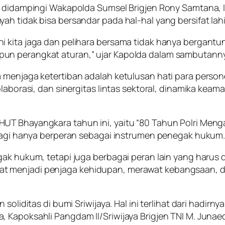
ut didampingi Wakapolda Sumsel Brigjen Rony Samtana, 
ah tidak bisa bersandar pada hal-hal yang bersifat lah
ni kita jaga dan pelihara bersama tidak hanya bergan
un perangkat aturan,” ujar Kapolda dalam sambutanny
menjaga ketertiban adalah ketulusan hati para personel 
olaborasi, dan sinergitas lintas sektoral, dinamika kea
UT Bhayangkara tahun ini, yaitu “80 Tahun Polri Menga
 lagi hanya berperan sebagai instrumen penegak hukum
ak hukum, tetapi juga berbagai peran lain yang harus d
t menjadi penjaga kehidupan, merawat kebangsaan, da
soliditas di bumi Sriwijaya. Hal ini terlihat dari hadirn
 Kapoksahli Pangdam II/Sriwijaya Brigjen TNI M. Junaed