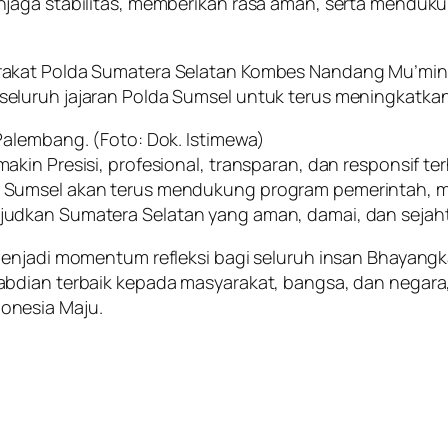
jaga stabilitas, memberikan rasa aman, serta menduku
rakat Polda Sumatera Selatan Kombes Nandang Mu’mi
eluruh jajaran Polda Sumsel untuk terus meningkatkan
Palembang. (Foto: Dok. Istimewa)
kin Presisi, profesional, transparan, dan responsif te
 Sumsel akan terus mendukung program pemerintah, m
udkan Sumatera Selatan yang aman, damai, dan sejaht
menjadi momentum refleksi bagi seluruh insan Bhayangk
bdian terbaik kepada masyarakat, bangsa, dan negara,
onesia Maju.