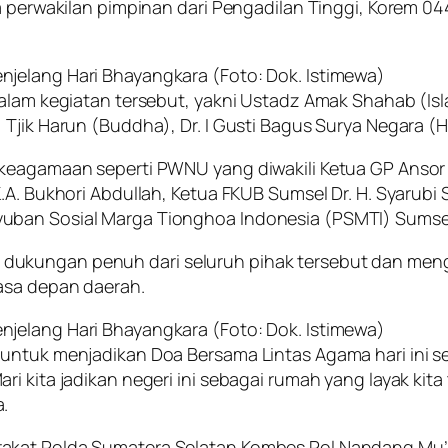
ta perwakilan pimpinan dari Pengadilan Tinggi, Korem 
jelang Hari Bhayangkara (Foto: Dok. Istimewa)
dalam kegiatan tersebut, yakni Ustadz Amak Shahab (Is
 Tjik Harun (Buddha), Dr. I Gusti Bagus Surya Negara (
 keagamaan seperti PWNU yang diwakili Ketua GP Ansor
K.A. Bukhori Abdullah, Ketua FKUB Sumsel Dr. H. Syaru
uban Sosial Marga Tionghoa Indonesia (PSMTI) Sumse
dukungan penuh dari seluruh pihak tersebut dan men
masa depan daerah.
jelang Hari Bhayangkara (Foto: Dok. Istimewa)
 untuk menjadikan Doa Bersama Lintas Agama hari ini s
i kita jadikan negeri ini sebagai rumah yang layak kit
.
rakat Polda Sumatera Selatan Kombes Pol Nandang Mu’