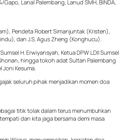
044/Gapo, Lanal Palembang, Lanud SMH, BINDA,
lam), Pendeta Robert Simanjuntak (Kristen),
Hindu), dan J.S. Agus Zheng (Konghucu).
 Sumsel H. Erwiyansyah, Ketua DPW LDII Sumsel
bi Shonan, hingga tokoh adat Sultan Palembang
l Joni Kesuma.
gajak seluruh pihak menjadikan momen doa
ebagai titik tolak dalam terus menumbuhkan
a tempati dan kita jaga bersama demi masa
min Wijaya, menyampaikan, kegiatan doa