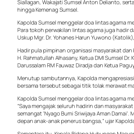
Siallagan, Wakajati Sumsel Anton Delianto, ser
hingga Kemenag Sumsel.
Kapolda Sumsel menggelar doa lintas agama men
Para tokoh perwakilan lintas agama juga hadir 
Uskup Mgr. Dr. Yohanes Harun Yuwono (Katolik),
Hadir pula pimpinan organisasi masyarakat dan
H. Rahmatullah Alhasany, Ketua DMI Sumsel Dr. 
Darussalam RM Fauwaz Diradja dan Ketua Paguy
Menutup sambutannya, Kapolda mengapresiasi 
bersama tersebut sebagai titik tolak merawat 
Kapolda Sumsel menggelar doa lintas agama men
“Saya mengajak seluruh hadirin dan masyarakat
semangat ‘Nyago Bumi Sriwijaya Aman Damai’. Mar
depan anak-anak penerus bangsa,” ujar Kapolda
Sementara itu, Kepala Bidang Hubungan Masya