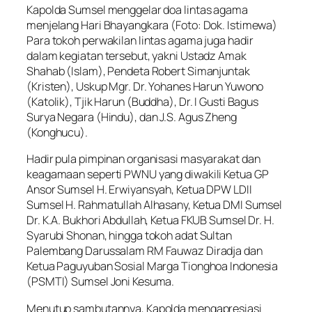
Kapolda Sumsel menggelar doa lintas agama
menjelang Hari Bhayangkara (Foto: Dok. Istimewa)
Para tokoh perwakilan lintas agama juga hadir
dalam kegiatan tersebut, yakni Ustadz Amak
Shahab (Islam), Pendeta Robert Simanjuntak
(Kristen), Uskup Mgr. Dr. Yohanes Harun Yuwono
(Katolik), Tjik Harun (Buddha), Dr. I Gusti Bagus
Surya Negara (Hindu), dan J.S. Agus Zheng
(Konghucu).
Hadir pula pimpinan organisasi masyarakat dan
keagamaan seperti PWNU yang diwakili Ketua GP
Ansor Sumsel H. Erwiyansyah, Ketua DPW LDII
Sumsel H. Rahmatullah Alhasany, Ketua DMI Sumsel
Dr. K.A. Bukhori Abdullah, Ketua FKUB Sumsel Dr. H.
Syarubi Shonan, hingga tokoh adat Sultan
Palembang Darussalam RM Fauwaz Diradja dan
Ketua Paguyuban Sosial Marga Tionghoa Indonesia
(PSMTI) Sumsel Joni Kesuma.
Menutup sambutannya, Kapolda mengapresiasi