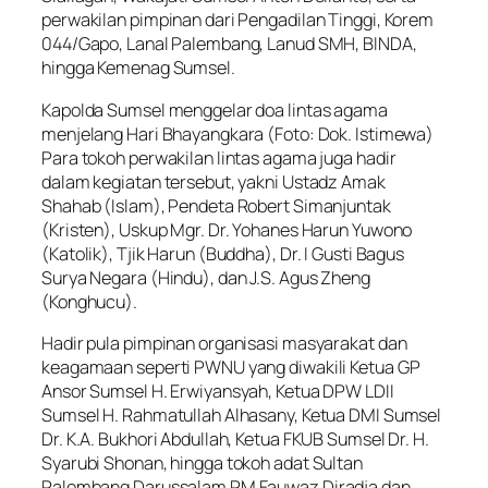
perwakilan pimpinan dari Pengadilan Tinggi, Korem
044/Gapo, Lanal Palembang, Lanud SMH, BINDA,
hingga Kemenag Sumsel.
Kapolda Sumsel menggelar doa lintas agama
menjelang Hari Bhayangkara (Foto: Dok. Istimewa)
Para tokoh perwakilan lintas agama juga hadir
dalam kegiatan tersebut, yakni Ustadz Amak
Shahab (Islam), Pendeta Robert Simanjuntak
(Kristen), Uskup Mgr. Dr. Yohanes Harun Yuwono
(Katolik), Tjik Harun (Buddha), Dr. I Gusti Bagus
Surya Negara (Hindu), dan J.S. Agus Zheng
(Konghucu).
Hadir pula pimpinan organisasi masyarakat dan
keagamaan seperti PWNU yang diwakili Ketua GP
Ansor Sumsel H. Erwiyansyah, Ketua DPW LDII
Sumsel H. Rahmatullah Alhasany, Ketua DMI Sumsel
Dr. K.A. Bukhori Abdullah, Ketua FKUB Sumsel Dr. H.
Syarubi Shonan, hingga tokoh adat Sultan
Palembang Darussalam RM Fauwaz Diradja dan