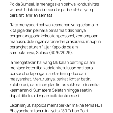
Polda Sumsel. Ia menegaskan bahwa kondusivitas
wilayah tidak bisa bersandar pada hal-hal yang
bersifat lahiriah semata.
“Kita menyadari bahwa keamanan yang selama ini
kita jaga dan pelihara bersama tidak hanya
bergantung pada kekuatan personel, kemampuan
manusia, dukungan sarana dan prasarana, maupun
perangkat aturan,” ujar Kapolda dalam
sambutannya, Selasa (30/6/2026).
Ia mengatakan hal yang tak kalah penting dalam
menjaga ketertiban adalah ketulusan hati para
personel di lapangan, serta diiringi doa dari
masyarakat. Menurutnya, berkat ikhtiar batin,
kolaborasi, dan sinergitas lintas sektoral, dinamika
keamanan di Sumatera Selatan hingga saat ini
dapat dikelola dengan baik dan kondusif.
Lebih lanjut, Kapolda memaparkan makna tema HUT
Bhayangkara tahun ini, yaitu “80 Tahun Polri