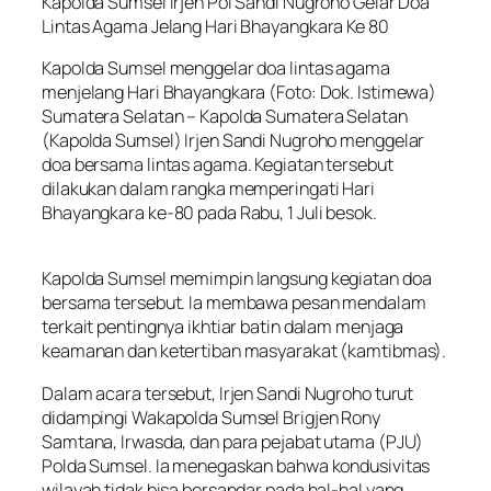
Kapolda Sumsel Irjen Pol Sandi Nugroho Gelar Doa
Lintas Agama Jelang Hari Bhayangkara Ke 80
Kapolda Sumsel menggelar doa lintas agama
menjelang Hari Bhayangkara (Foto: Dok. Istimewa)
Sumatera Selatan – Kapolda Sumatera Selatan
(Kapolda Sumsel) Irjen Sandi Nugroho menggelar
doa bersama lintas agama. Kegiatan tersebut
dilakukan dalam rangka memperingati Hari
Bhayangkara ke-80 pada Rabu, 1 Juli besok.
Kapolda Sumsel memimpin langsung kegiatan doa
bersama tersebut. Ia membawa pesan mendalam
terkait pentingnya ikhtiar batin dalam menjaga
keamanan dan ketertiban masyarakat (kamtibmas).
Dalam acara tersebut, Irjen Sandi Nugroho turut
didampingi Wakapolda Sumsel Brigjen Rony
Samtana, Irwasda, dan para pejabat utama (PJU)
Polda Sumsel. Ia menegaskan bahwa kondusivitas
wilayah tidak bisa bersandar pada hal-hal yang