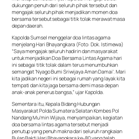
dukungan penuh dari seluruh pihak tersebut dan
mengajak seluruh pihak menjadikan momen doa
bersama tersebut sebagai titik tolak merawat masa
depan daerah.
Kapolda Sumsel menggelar doa lintas agama
menjelang Hari Bhayangkara (Foto: Dok. Istimewa)
“Saya mengajak seluruh hadirin dan masyarakat
untuk menjadikan Doa Bersama Lintas Agama hari
ini sebagai titik tolak dalam terus menumbuhkan
semangat ‘Nyago Bumi Sriwijaya Aman Damai’. Mari
kita jadikan negeri ini sebagai rumah yang layak kita
tempati dan kita jaga bersama demi masa depan
anak-anak penerus bangsa,” ujar Kapolda.
Sementara itu, Kepala Bidang Hubungan
Masyarakat Polda Sumatera Selatan Kombes Pol
Nandang Mu’min Wijaya, menyampaikan, kegiatan
doa bersama lintas agama tersebut menjadi
penutup yang penuh makna dari seluruh rangkaian
Bulan Bakti Hari Bhayangkara ke-80 yang telah