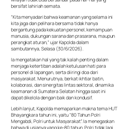
bersifat lahiriah semata.
“Kita menyadari bahwa keamanan yang selama ini
kita jaga dan pelihara bersama tidak hanya
bergantung pada kekuatan personel, kemampuan
manusia, dukungan sarana dan prasarana, maupun
perangkat aturan,” ujar Kapolda dalam
sambutannya, Selasa (30/6/2026).
Ia mengatakan hal yang tak kalah penting dalam
menjaga ketertiban adalah ketulusan hati para
personel di lapangan, serta diiringi doa dari
masyarakat. Menurutnya, berkat ikhtiar batin,
kolaborasi, dan sinergitas lintas sektoral, dinamika
keamanan di Sumatera Selatan hingga saat ini
dapat dikelola dengan baik dan kondusif.
Lebih lanjut, Kapolda memaparkan makna tema HUT
Bhayangkara tahun ini, yaitu “80 Tahun Polri
Mengabdi, Polri untuk Masyarakat”. Ia menegaskan
bahwa di usianya yang ke-80 tahun, Polri tidak lagi