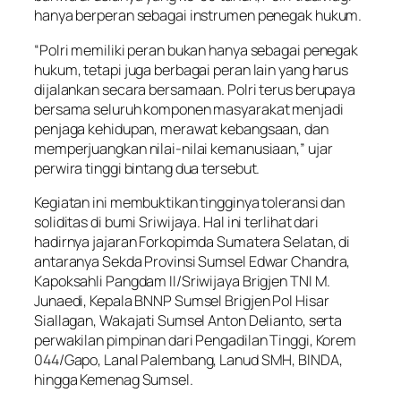
hanya berperan sebagai instrumen penegak hukum.
“Polri memiliki peran bukan hanya sebagai penegak
hukum, tetapi juga berbagai peran lain yang harus
dijalankan secara bersamaan. Polri terus berupaya
bersama seluruh komponen masyarakat menjadi
penjaga kehidupan, merawat kebangsaan, dan
memperjuangkan nilai-nilai kemanusiaan,” ujar
perwira tinggi bintang dua tersebut.
Kegiatan ini membuktikan tingginya toleransi dan
soliditas di bumi Sriwijaya. Hal ini terlihat dari
hadirnya jajaran Forkopimda Sumatera Selatan, di
antaranya Sekda Provinsi Sumsel Edwar Chandra,
Kapoksahli Pangdam II/Sriwijaya Brigjen TNI M.
Junaedi, Kepala BNNP Sumsel Brigjen Pol Hisar
Siallagan, Wakajati Sumsel Anton Delianto, serta
perwakilan pimpinan dari Pengadilan Tinggi, Korem
044/Gapo, Lanal Palembang, Lanud SMH, BINDA,
hingga Kemenag Sumsel.