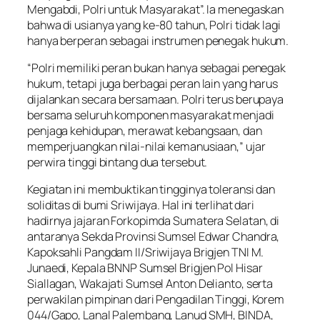
Mengabdi, Polri untuk Masyarakat”. Ia menegaskan
bahwa di usianya yang ke-80 tahun, Polri tidak lagi
hanya berperan sebagai instrumen penegak hukum.
“Polri memiliki peran bukan hanya sebagai penegak
hukum, tetapi juga berbagai peran lain yang harus
dijalankan secara bersamaan. Polri terus berupaya
bersama seluruh komponen masyarakat menjadi
penjaga kehidupan, merawat kebangsaan, dan
memperjuangkan nilai-nilai kemanusiaan,” ujar
perwira tinggi bintang dua tersebut.
Kegiatan ini membuktikan tingginya toleransi dan
soliditas di bumi Sriwijaya. Hal ini terlihat dari
hadirnya jajaran Forkopimda Sumatera Selatan, di
antaranya Sekda Provinsi Sumsel Edwar Chandra,
Kapoksahli Pangdam II/Sriwijaya Brigjen TNI M.
Junaedi, Kepala BNNP Sumsel Brigjen Pol Hisar
Siallagan, Wakajati Sumsel Anton Delianto, serta
perwakilan pimpinan dari Pengadilan Tinggi, Korem
044/Gapo, Lanal Palembang, Lanud SMH, BINDA,