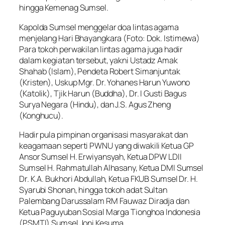
hingga Kemenag Sumsel.
Kapolda Sumsel menggelar doa lintas agama
menjelang Hari Bhayangkara (Foto: Dok. Istimewa)
Para tokoh perwakilan lintas agama juga hadir
dalam kegiatan tersebut, yakni Ustadz Amak
Shahab (Islam), Pendeta Robert Simanjuntak
(Kristen), Uskup Mgr. Dr. Yohanes Harun Yuwono
(Katolik), Tjik Harun (Buddha), Dr. I Gusti Bagus
Surya Negara (Hindu), dan J.S. Agus Zheng
(Konghucu).
Hadir pula pimpinan organisasi masyarakat dan
keagamaan seperti PWNU yang diwakili Ketua GP
Ansor Sumsel H. Erwiyansyah, Ketua DPW LDII
Sumsel H. Rahmatullah Alhasany, Ketua DMI Sumsel
Dr. K.A. Bukhori Abdullah, Ketua FKUB Sumsel Dr. H.
Syarubi Shonan, hingga tokoh adat Sultan
Palembang Darussalam RM Fauwaz Diradja dan
Ketua Paguyuban Sosial Marga Tionghoa Indonesia
(PSMTI) Sumsel Joni Kesuma.