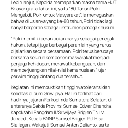
Lebih lanjut, Kapolda memaparkan makna tema HUT
Bhayangkara tahun ini, yaitu “80 Tahun Polri
Mengabdi, Polri untuk Masyarakat”. Ia menegaskan
bahwa di usianya yang ke-80 tahun, Polri tidak lagi
hanya berperan sebagai instrumen penegak hukum.
“Polri memiliki peran bukan hanya sebagai penegak
hukum, tetapi juga berbagai peran lain yang harus
dijalankan secara bersamaan. Polri terus berupaya
bersama seluruh komponen masyarakat menjadi
penjaga kehidupan, merawat kebangsaan, dan
memperjuangkan nilai-nilai kemanusiaan,” ujar
perwira tinggi bintang dua tersebut.
Kegiatan ini membuktikan tingginya toleransi dan
soliditas di bumi Sriwijaya. Hal ini terlihat dari
hadirnya jajaran Forkopimda Sumatera Selatan, di
antaranya Sekda Provinsi Sumsel Edwar Chandra,
Kapoksahli Pangdam II/Sriwijaya Brigjen TNI M.
Junaedi, Kepala BNNP Sumsel Brigjen Pol Hisar
Siallagan, Wakajati Sumsel Anton Delianto, serta