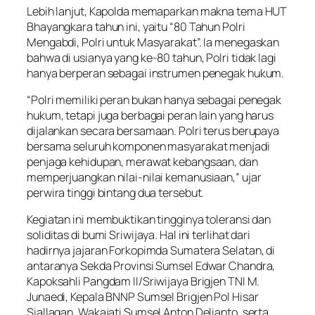
Lebih lanjut, Kapolda memaparkan makna tema HUT
Bhayangkara tahun ini, yaitu “80 Tahun Polri
Mengabdi, Polri untuk Masyarakat”. Ia menegaskan
bahwa di usianya yang ke-80 tahun, Polri tidak lagi
hanya berperan sebagai instrumen penegak hukum.
“Polri memiliki peran bukan hanya sebagai penegak
hukum, tetapi juga berbagai peran lain yang harus
dijalankan secara bersamaan. Polri terus berupaya
bersama seluruh komponen masyarakat menjadi
penjaga kehidupan, merawat kebangsaan, dan
memperjuangkan nilai-nilai kemanusiaan,” ujar
perwira tinggi bintang dua tersebut.
Kegiatan ini membuktikan tingginya toleransi dan
soliditas di bumi Sriwijaya. Hal ini terlihat dari
hadirnya jajaran Forkopimda Sumatera Selatan, di
antaranya Sekda Provinsi Sumsel Edwar Chandra,
Kapoksahli Pangdam II/Sriwijaya Brigjen TNI M.
Junaedi, Kepala BNNP Sumsel Brigjen Pol Hisar
Siallagan, Wakajati Sumsel Anton Delianto, serta