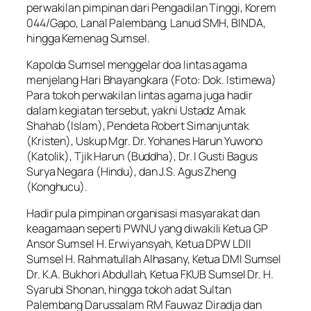
perwakilan pimpinan dari Pengadilan Tinggi, Korem
044/Gapo, Lanal Palembang, Lanud SMH, BINDA,
hingga Kemenag Sumsel.
Kapolda Sumsel menggelar doa lintas agama
menjelang Hari Bhayangkara (Foto: Dok. Istimewa)
Para tokoh perwakilan lintas agama juga hadir
dalam kegiatan tersebut, yakni Ustadz Amak
Shahab (Islam), Pendeta Robert Simanjuntak
(Kristen), Uskup Mgr. Dr. Yohanes Harun Yuwono
(Katolik), Tjik Harun (Buddha), Dr. I Gusti Bagus
Surya Negara (Hindu), dan J.S. Agus Zheng
(Konghucu).
Hadir pula pimpinan organisasi masyarakat dan
keagamaan seperti PWNU yang diwakili Ketua GP
Ansor Sumsel H. Erwiyansyah, Ketua DPW LDII
Sumsel H. Rahmatullah Alhasany, Ketua DMI Sumsel
Dr. K.A. Bukhori Abdullah, Ketua FKUB Sumsel Dr. H.
Syarubi Shonan, hingga tokoh adat Sultan
Palembang Darussalam RM Fauwaz Diradja dan