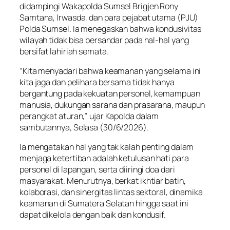
didampingi Wakapolda Sumsel Brigjen Rony
Samtana, Irwasda, dan para pejabat utama (PJU)
Polda Sumsel. Ia menegaskan bahwa kondusivitas
wilayah tidak bisa bersandar pada hal-hal yang
bersifat lahiriah semata.
“Kita menyadari bahwa keamanan yang selama ini
kita jaga dan pelihara bersama tidak hanya
bergantung pada kekuatan personel, kemampuan
manusia, dukungan sarana dan prasarana, maupun
perangkat aturan,” ujar Kapolda dalam
sambutannya, Selasa (30/6/2026).
Ia mengatakan hal yang tak kalah penting dalam
menjaga ketertiban adalah ketulusan hati para
personel di lapangan, serta diiringi doa dari
masyarakat. Menurutnya, berkat ikhtiar batin,
kolaborasi, dan sinergitas lintas sektoral, dinamika
keamanan di Sumatera Selatan hingga saat ini
dapat dikelola dengan baik dan kondusif.