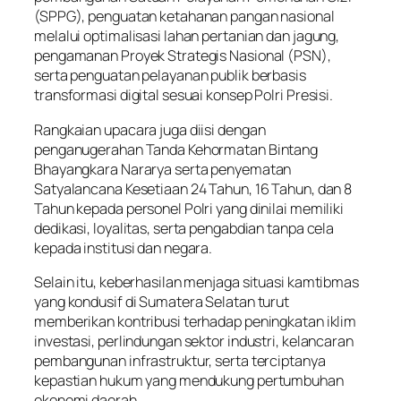
(SPPG), penguatan ketahanan pangan nasional
melalui optimalisasi lahan pertanian dan jagung,
pengamanan Proyek Strategis Nasional (PSN),
serta penguatan pelayanan publik berbasis
transformasi digital sesuai konsep Polri Presisi.
Rangkaian upacara juga diisi dengan
penganugerahan Tanda Kehormatan Bintang
Bhayangkara Nararya serta penyematan
Satyalancana Kesetiaan 24 Tahun, 16 Tahun, dan 8
Tahun kepada personel Polri yang dinilai memiliki
dedikasi, loyalitas, serta pengabdian tanpa cela
kepada institusi dan negara.
Selain itu, keberhasilan menjaga situasi kamtibmas
yang kondusif di Sumatera Selatan turut
memberikan kontribusi terhadap peningkatan iklim
investasi, perlindungan sektor industri, kelancaran
pembangunan infrastruktur, serta terciptanya
kepastian hukum yang mendukung pertumbuhan
ekonomi daerah.