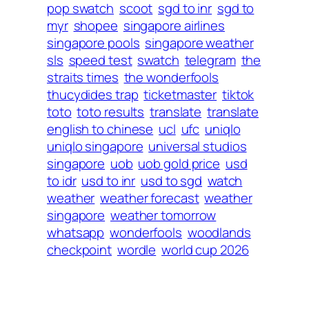
pop swatch
scoot
sgd to inr
sgd to
myr
shopee
singapore airlines
singapore pools
singapore weather
sls
speed test
swatch
telegram
the
straits times
the wonderfools
thucydides trap
ticketmaster
tiktok
toto
toto results
translate
translate
english to chinese
ucl
ufc
uniqlo
uniqlo singapore
universal studios
singapore
uob
uob gold price
usd
to idr
usd to inr
usd to sgd
watch
weather
weather forecast
weather
singapore
weather tomorrow
whatsapp
wonderfools
woodlands
checkpoint
wordle
world cup 2026