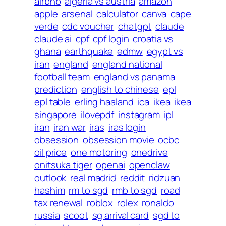
airbnb
algeria vs austria
amazon
apple
arsenal
calculator
canva
cape
verde
cdc voucher
chatgpt
claude
claude ai
cpf
cpf login
croatia vs
ghana
earthquake
edmw
egypt vs
iran
england
england national
football team
england vs panama
prediction
english to chinese
epl
epl table
erling haaland
ica
ikea
ikea
singapore
ilovepdf
instagram
ipl
iran
iran war
iras
iras login
obsession
obsession movie
ocbc
oil price
one motoring
onedrive
onitsuka tiger
openai
openclaw
outlook
real madrid
reddit
ridzuan
hashim
rm to sgd
rmb to sgd
road
tax renewal
roblox
rolex
ronaldo
russia
scoot
sg arrival card
sgd to