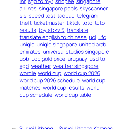
inr
sgd to myr
shopee
singapore
airlines
singapore pools
skyscanner
sls
speed test
taobao
telegram
theft
ticketmaster
tiktok
toto
toto
results
toy story 5
translate
translate english to chinese
ucl
ufc
uniqlo
uniqlo singapore
united arab
emirates
universal studios singapore
uob
uob gold price
uruguay
usd to
sgd
weather
weather singapore
wordle
world cup
world cup 2026
world cup 2026 schedule
world cup
matches
world cup results
world
cup schedule
world cup table
←
Survei Litbang
Survei Litbang Kompas