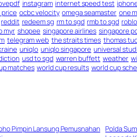
lovepdf
instagram
internet speed test
iphone
 price
ocbc velocity
omega seamaster
one m
reddit
redeem sg
rm to sgd
rmb to sgd
robl
o myr
shopee
singapore airlines
singapore p
am
telegram web
the straits times
thomas tu
kraine
uniqlo
uniqlo singapore
universal stud
diction
usd to sgd
warren buffett
weather
w
cup matches
world cup results
world cup sch
groho Pimpin Lansung Pemusnahan
Polda Sum