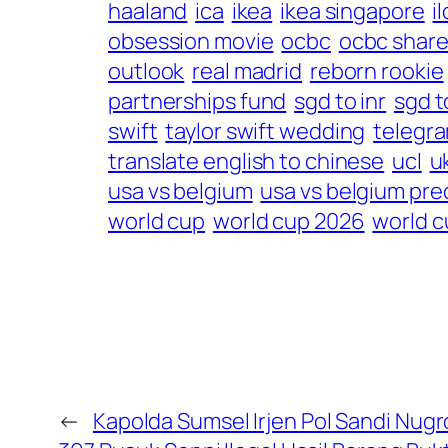
haaland
ica
ikea
ikea singapore
i
obsession movie
ocbc
ocbc share
outlook
real madrid
reborn rookie
partnerships fund
sgd to inr
sgd t
swift
taylor swift wedding
telegr
translate english to chinese
ucl
u
usa vs belgium
usa vs belgium pre
world cup
world cup 2026
world 
←
Kapolda Sumsel Irjen Pol Sandi Nu