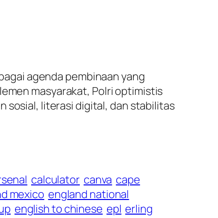
ebagai agenda pembinaan yang
lemen masyarakat, Polri optimistis
sial, literasi digital, dan stabilitas
rsenal
calculator
canva
cape
nd mexico
england national
cup
english to chinese
epl
erling