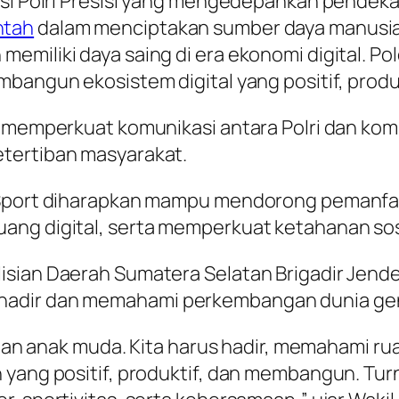
masi Polri Presisi yang mengedepankan pende
ntah
dalam menciptakan sumber daya manusia 
memiliki daya saing di era ekonomi digital. 
mbangun ekosistem digital yang positif, prod
 memperkuat komunikasi antara Polri dan komu
tertiban masyarakat.
-Sport diharapkan mampu mendorong pemanfaat
ang digital, serta memperkuat ketahanan sosi
ian Daerah Sumatera Selatan Brigadir Jenderal 
hadir dan memahami perkembangan dunia ge
 Z dan anak muda. Kita harus hadir, memahami 
 yang positif, produktif, dan membangun. Tur