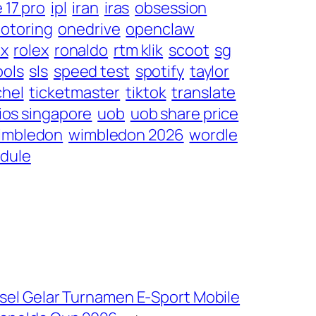
 17 pro
ipl
iran
iras
obsession
otoring
onedrive
openclaw
ox
rolex
ronaldo
rtm klik
scoot
sg
ools
sls
speed test
spotify
taylor
chel
ticketmaster
tiktok
translate
ios singapore
uob
uob share price
imbledon
wimbledon 2026
wordle
edule
sel Gelar Turnamen E-Sport Mobile