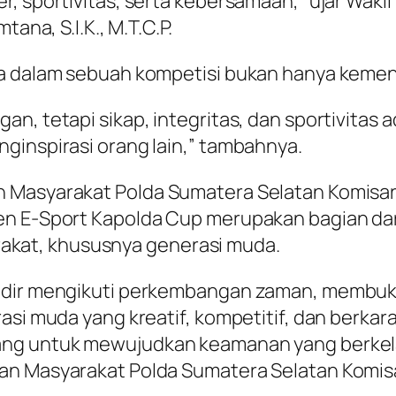
r, sportivitas, serta kebersamaan,” ujar Waki
ana, S.I.K., M.T.C.P.
ama dalam sebuah kompetisi bukan hanya keme
an, tetapi sikap, integritas, dan sportivitas
ginspirasi orang lain,” tambahnya.
 Masyarakat Polda Sumatera Selatan Komisari
n E-Sport Kapolda Cup merupakan bagian dari 
kat, khususnya generasi muda.
hadir mengikuti perkembangan zaman, membuk
rasi muda yang kreatif, kompetitif, dan berka
jang untuk mewujudkan keamanan yang berkel
an Masyarakat Polda Sumatera Selatan Komisa