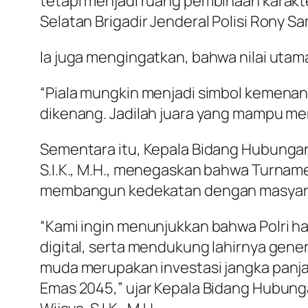
tetapi menjadi ruang pembinaan karakte
Selatan Brigadir Jenderal Polisi Rony Samt
Ia juga mengingatkan, bahwa nilai ut
“Piala mungkin menjadi simbol kemenang
dikenang. Jadilah juara yang mampu men
Sementara itu, Kepala Bidang Hubungan
S.I.K., M.H., menegaskan bahwa Turname
membangun kedekatan dengan masyara
“Kami ingin menunjukkan bahwa Polri 
digital, serta mendukung lahirnya gene
muda merupakan investasi jangka pan
Emas 2045,” ujar Kepala Bidang Hubung