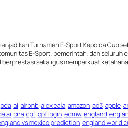
menjadikan Turnamen E-Sport Kapolda Cup s
 komunitas E-Sport, pemerintah, dan seluruh e
 berprestasi sekaligus memperkuat ketahanan so
goda
ai
airbnb
alex eala
amazon
ao3
apple
a
e ai
cna
cpf
cpf login
edmw
england
engla
england vs mexico prediction
england world 