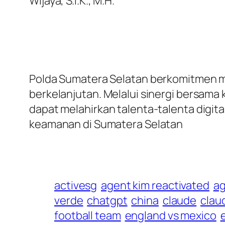
Wijaya, S.I.K., M.H.
Polda Sumatera Selatan berkomitmen 
berkelanjutan. Melalui sinergi bersama
dapat melahirkan talenta-talenta digital
keamanan di Sumatera Selatan
activesg
agent kim reactivated
a
verde
chatgpt
china
claude
claud
football team
england vs mexico