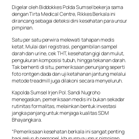
Digelar oleh Biddokkes Polda Sumsel bekerja sama
dengan Tirta Medical Centre, Rikkes Berkala ini
dirancang sebagai deteksi dini kesehatan para unsur
pimpinan.
Satu per satu perwira melewati tahapan medis
ketat. Mulai dari registrasi, pengambilan sampel
darah dan urine, cek THT, kesehatan gigi dan mulut,
pengukuran komposisi tubuh, hingga tekanan darah.
Tak berhenti di situ, pemeriksaan penunjang seperti
foto rontgen dada dan uji ketahanan jantung melalui
metode
treadmill
juga dilakoni secara menyeluruh.
Kapolda Sumsel Irjen Pol. Sandi Nugroho
menegaskan, pemeriksaan medis ini bukan sekadar
rutinitas formalitas, melainkan bentuk investasi
jangka panjang untuk menjaga kualitas SDM
Bhayangkara.
“Pemeriksaan kesehatan berkala ini sangat penting
bagi seluruh personel, khususnya unsur pimpinan.