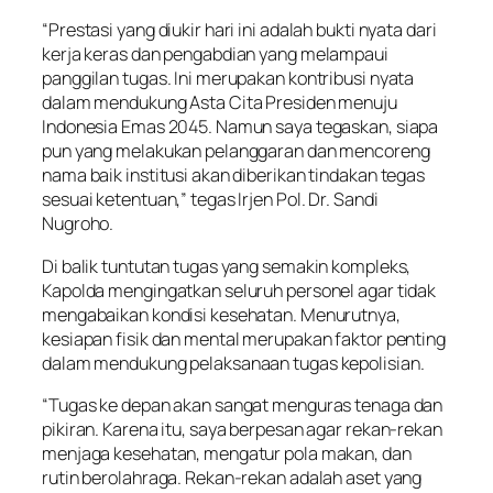
“Prestasi yang diukir hari ini adalah bukti nyata dari
kerja keras dan pengabdian yang melampaui
panggilan tugas. Ini merupakan kontribusi nyata
dalam mendukung Asta Cita Presiden menuju
Indonesia Emas 2045. Namun saya tegaskan, siapa
pun yang melakukan pelanggaran dan mencoreng
nama baik institusi akan diberikan tindakan tegas
sesuai ketentuan,” tegas Irjen Pol. Dr. Sandi
Nugroho.
Di balik tuntutan tugas yang semakin kompleks,
Kapolda mengingatkan seluruh personel agar tidak
mengabaikan kondisi kesehatan. Menurutnya,
kesiapan fisik dan mental merupakan faktor penting
dalam mendukung pelaksanaan tugas kepolisian.
“Tugas ke depan akan sangat menguras tenaga dan
pikiran. Karena itu, saya berpesan agar rekan-rekan
menjaga kesehatan, mengatur pola makan, dan
rutin berolahraga. Rekan-rekan adalah aset yang