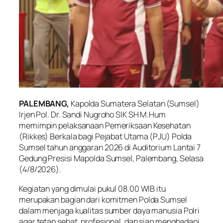
PALEMBANG,
Kapolda Sumatera Selatan (Sumsel)
Irjen Pol. Dr. Sandi Nugroho SIK SH M.Hum
memimpin pelaksanaan Pemeriksaan Kesehatan
(Rikkes) Berkala bagi Pejabat Utama (PJU) Polda
Sumsel tahun anggaran 2026 di Auditorium Lantai 7
Gedung Presisi Mapolda Sumsel, Palembang, Selasa
(4/8/2026).
Kegiatan yang dimulai pukul 08.00 WIB itu
merupakan bagian dari komitmen Polda Sumsel
dalam menjaga kualitas sumber daya manusia Polri
agar tetap sehat, profesional, dan siap menghadapi