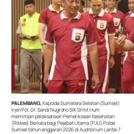
PALEMBANG,
Kapolda Sumatera Selatan (Sumsel)
Irjen Pol. Dr. Sandi Nugroho SIK SH M.Hum
memimpin pelaksanaan Pemeriksaan Kesehatan
(Rikkes) Berkala bagi Pejabat Utama (PJU) Polda
Sumsel tahun anggaran 2026 di Auditorium Lantai 7