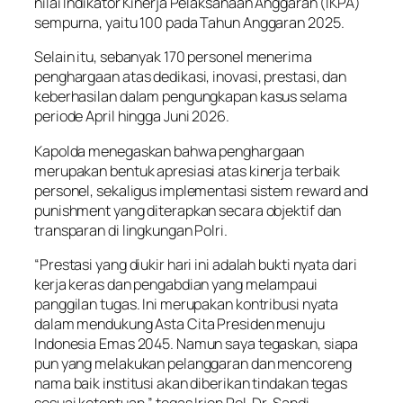
nilai Indikator Kinerja Pelaksanaan Anggaran (IKPA)
sempurna, yaitu 100 pada Tahun Anggaran 2025.
Selain itu, sebanyak 170 personel menerima
penghargaan atas dedikasi, inovasi, prestasi, dan
keberhasilan dalam pengungkapan kasus selama
periode April hingga Juni 2026.
Kapolda menegaskan bahwa penghargaan
merupakan bentuk apresiasi atas kinerja terbaik
personel, sekaligus implementasi sistem reward and
punishment yang diterapkan secara objektif dan
transparan di lingkungan Polri.
“Prestasi yang diukir hari ini adalah bukti nyata dari
kerja keras dan pengabdian yang melampaui
panggilan tugas. Ini merupakan kontribusi nyata
dalam mendukung Asta Cita Presiden menuju
Indonesia Emas 2045. Namun saya tegaskan, siapa
pun yang melakukan pelanggaran dan mencoreng
nama baik institusi akan diberikan tindakan tegas
sesuai ketentuan,” tegas Irjen Pol. Dr. Sandi