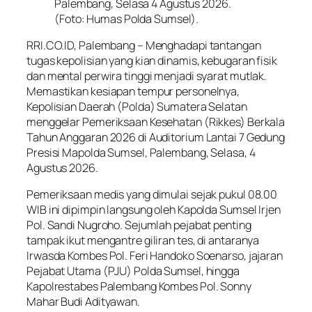
Palembang, Selasa 4 Agustus 2026.
(Foto: Humas Polda Sumsel).
RRI.CO.ID, Palembang – Menghadapi tantangan
tugas kepolisian yang kian dinamis, kebugaran fisik
dan mental perwira tinggi menjadi syarat mutlak.
Memastikan kesiapan tempur personelnya,
Kepolisian Daerah (Polda) Sumatera Selatan
menggelar Pemeriksaan Kesehatan (Rikkes) Berkala
Tahun Anggaran 2026 di Auditorium Lantai 7 Gedung
Presisi Mapolda Sumsel, Palembang, Selasa, 4
Agustus 2026.
Pemeriksaan medis yang dimulai sejak pukul 08.00
WIB ini dipimpin langsung oleh Kapolda Sumsel Irjen
Pol. Sandi Nugroho. Sejumlah pejabat penting
tampak ikut mengantre giliran tes, di antaranya
Irwasda Kombes Pol. Feri Handoko Soenarso, jajaran
Pejabat Utama (PJU) Polda Sumsel, hingga
Kapolrestabes Palembang Kombes Pol. Sonny
Mahar Budi Adityawan.