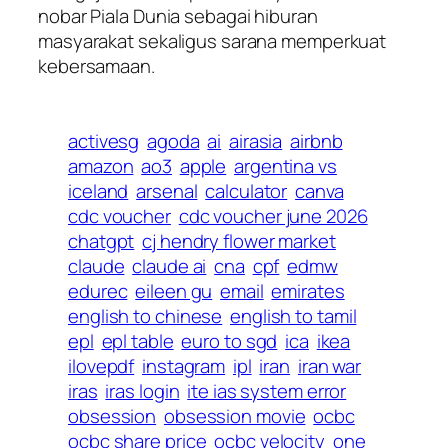
nobar Piala Dunia sebagai hiburan
masyarakat sekaligus sarana memperkuat
kebersamaan.
activesg
agoda
ai
airasia
airbnb
amazon
ao3
apple
argentina vs
iceland
arsenal
calculator
canva
cdc voucher
cdc voucher june 2026
chatgpt
cj hendry flower market
claude
claude ai
cna
cpf
edmw
edurec
eileen gu
email
emirates
english to chinese
english to tamil
epl
epl table
euro to sgd
ica
ikea
ilovepdf
instagram
ipl
iran
iran war
iras
iras login
ite ias system error
obsession
obsession movie
ocbc
ocbc share price
ocbc velocity
one