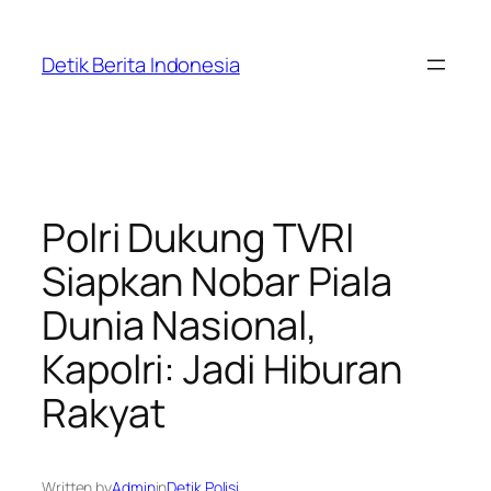
Skip
to
Detik Berita Indonesia
content
Polri Dukung TVRI
Siapkan Nobar Piala
Dunia Nasional,
Kapolri: Jadi Hiburan
Rakyat
Written by
Admin
in
Detik Polisi