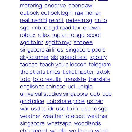
motoring
onedrive
openclaw
outlook
outlook login
ravi mohan
real madrid
reddit
redeem sg
rm to
sgd
rmb to sgd
road tax renewal
roblox
rolex
rupiah to sgd
scoot
sgd to inr
sgd to myr
shopee
singapore airlines
singapore pools
skyscanner
sls
speed test
spotify
taobao
teach you a lesson
telegram
the straits times
ticketmaster
tiktok
toto
toto results
translate
translate
english to chinese
ucl
uniqlo
universal studios singapore
uob
uob
gold price
uob share price
us iran
war
usd to idr
usd to inr
usd to sgd
weather
weather forecast
weather
singapore
whatsapp
woodlands
checkpoint
wordle
world cup
world