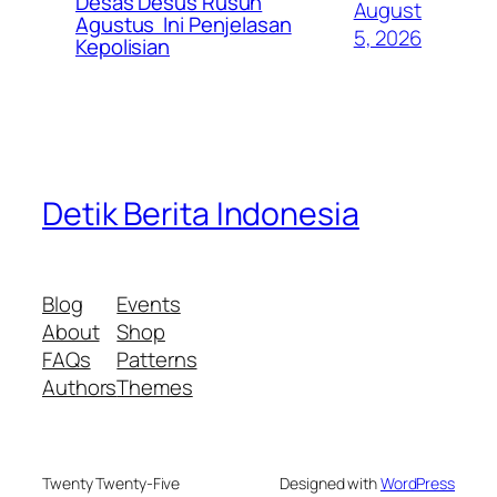
Desas Desus Rusuh
August
Agustus Ini Penjelasan
5, 2026
Kepolisian
Detik Berita Indonesia
Blog
Events
About
Shop
FAQs
Patterns
Authors
Themes
Twenty Twenty-Five
Designed with
WordPress