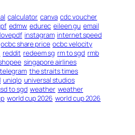
al
calculator
canva
cdc voucher
pf
edmw
edurec
eileen gu
email
ilovepdf
instagram
internet speed
ocbc share price
ocbc velocity
d
reddit
redeem sg
rm to sgd
rmb
shopee
singapore airlines
telegram
the straits times
l
uniqlo
universal studios
sd to sgd
weather
weather
up
world cup 2026
world cup 2026