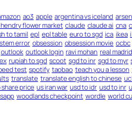
amazon
ao3
apple
argentina vs iceland
arsen
j hendry flower market
claude
claude ai
cna
c
sh to tamil
epl
epl table
euro to sgd
ica
ikea
ystem error
obsession
obsession movie
ocbc
outlook
outlook login
ravi mohan
real madri
lex
rupiah to sgd
scoot
sgd to inr
sgd to myr
peed test
spotify
taobao
teach you a lesson
ults
translate
translate english to chinese
uc
 share price
us iran war
usd to idr
usd to inr
u
sapp
woodlands checkpoint
wordle
world c