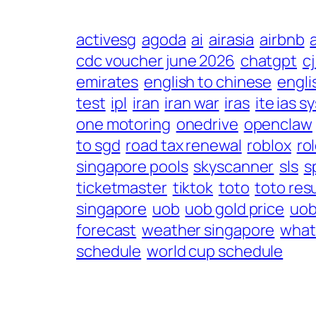
activesg
agoda
ai
airasia
airbnb
cdc voucher june 2026
chatgpt
c
emirates
english to chinese
engli
test
ipl
iran
iran war
iras
ite ias s
one motoring
onedrive
openclaw
to sgd
road tax renewal
roblox
ro
singapore pools
skyscanner
sls
s
ticketmaster
tiktok
toto
toto res
singapore
uob
uob gold price
uob
forecast
weather singapore
what
schedule
world cup schedule