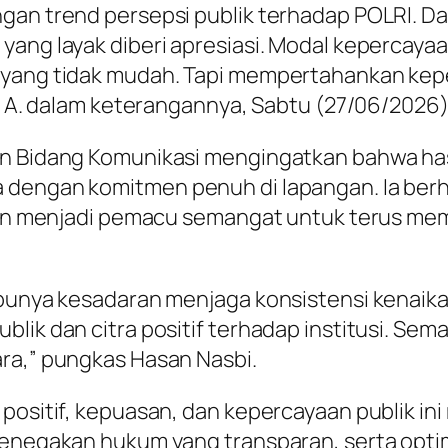
gan trend persepsi publik terhadap POLRI. Dar
ang layak diberi apresiasi. Modal kepercayaan
 yang tidak mudah. Tapi mempertahankan kepe
bi A. dalam keterangannya, Sabtu (27/06/2026)
n Bidang Komunikasi mengingatkan bahwa hasi
dengan komitmen penuh di lapangan. Ia berha
nkan menjadi pemacu semangat untuk terus mem
punya kesadaran menjaga konsistensi kenaikan
lik dan citra positif terhadap institusi. Sema
ara,” pungkas Hasan Nasbi.
positif, kepuasan, dan kepercayaan publik ini
penegakan hukum yang transparan, serta optim