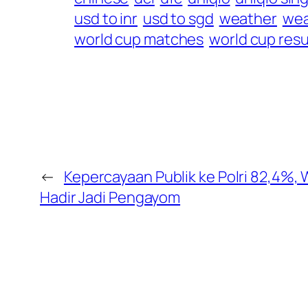
usd to inr
usd to sgd
weather
wea
world cup matches
world cup resu
←
Kepercayaan Publik ke Polri 82,4%, W
Hadir Jadi Pengayom