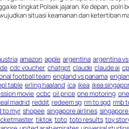
ngga ke tingkat Polsek jajaran. Ke depan, polr
ujudkan situasi keamanan dan ketertiban m
austria
amazon
apple
argentina
argentina vs
rde
cdc voucher
chatgpt
claude
claude ai
cp
onal football team
england vs panama
englan
epl table
erling haaland
ica
ikea
ikea singapo
ssion movie
ocbc
oil price
one motoring
one
real madrid
reddit
redeem sg
rm to sgd
rmb t
 to myr
shopee
singapore airlines
singapore
icketmaster
tiktok
toto
toto results
toy stor
gapore
united arab emirates
universal studio