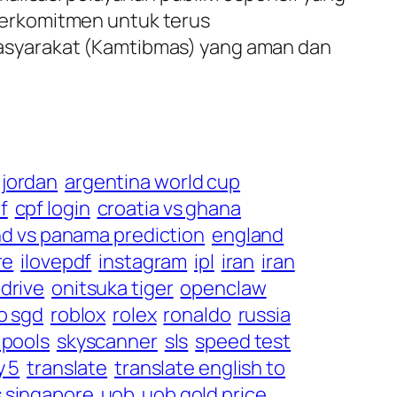
i berkomitmen untuk terus
asyarakat (Kamtibmas) yang aman dan
 jordan
argentina world cup
f
cpf login
croatia vs ghana
d vs panama prediction
england
re
ilovepdf
instagram
ipl
iran
iran
drive
onitsuka tiger
openclaw
o sgd
roblox
rolex
ronaldo
russia
 pools
skyscanner
sls
speed test
y 5
translate
translate english to
s singapore
uob
uob gold price