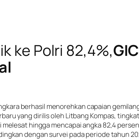
k ke Polri 82,4%,
GIC
al
ngkara berhasil menorehkan capaian gemilang
rbaru yang dirilis oleh Litbang Kompas, tingka
kini melesat hingga mencapai angka 82,4 perse
ndingkan dengan survei pada periode tahun 20