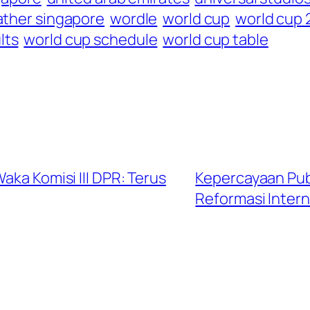
ther singapore
wordle
world cup
world cup
lts
world cup schedule
world cup table
aka Komisi III DPR: Terus
Kepercayaan Publ
Reformasi Intern