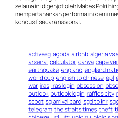
selama ini digenjot oleh Mabes Polri hi
mempertahankan performa ini demi mew
kondusif secara nasional.
activesg
agoda
airbnb
algeria vs 
arsenal
calculator
canva
cape ve
earthquake
england
england nati
world cup
english to chinese
epl
war
iras
iras login
obsession
obse
outlook
outlook login
raffles city
scoot
sg arrival card
sgd to inr
sgd
telegram
the straits times
theft
t
chinese
ucl
ufc
uniqlo
uniqlo sin