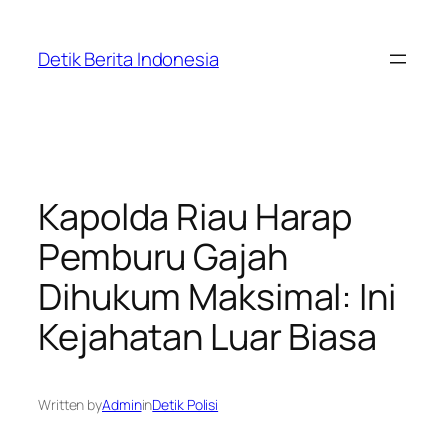
Skip
to
Detik Berita Indonesia
content
Kapolda Riau Harap
Pemburu Gajah
Dihukum Maksimal: Ini
Kejahatan Luar Biasa
Written by
Admin
in
Detik Polisi