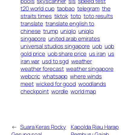
pools
skyscanner
sls
speed test
t20 world cup
taobao
telegram
the
straits times
tiktok
toto
toto results
translate
translate english to
chinese
trump
uniqlo
uniqlo
singapore
united arab emirates
universal studios singapore
uob
uob
gold price
uob share price
us iran
us
iran war
usd to sgd
weather
weather forecast
weather singapore
webcric
whatsapp
where winds
meet
wicked for good
woodlands
checkpoint
wordle
world map
←
Suara Keras Rocky
Kapolda Riau Harap
Gerung soal
Pemburu Gajah