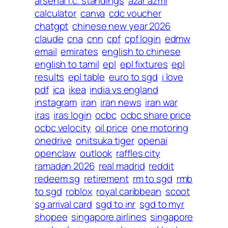
arsenal f.c. standings
azar azmi
calculator
canva
cdc voucher
chatgpt
chinese new year 2026
claude
cna
cnn
cpf
cpf login
edmw
email
emirates
english to chinese
english to tamil
epl
epl fixtures
epl
results
epl table
euro to sgd
i love
pdf
ica
ikea
india vs england
instagram
iran
iran news
iran war
iras
iras login
ocbc
ocbc share price
ocbc velocity
oil price
one motoring
onedrive
onitsuka tiger
openai
openclaw
outlook
raffles city
ramadan 2026
real madrid
reddit
redeem sg
retirement
rm to sgd
rmb
to sgd
roblox
royal caribbean
scoot
sg arrival card
sgd to inr
sgd to myr
shopee
singapore airlines
singapore