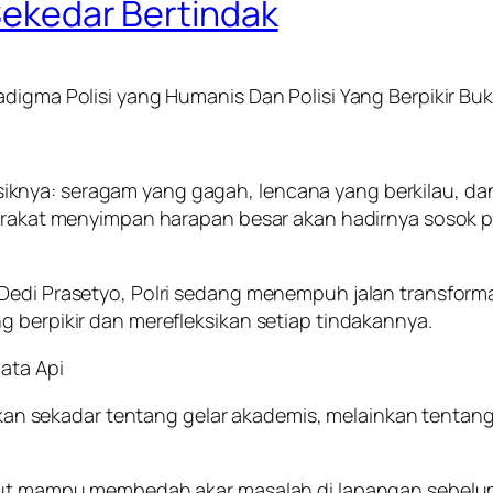
 Sekedar Bertindak
adigma Polisi yang Humanis Dan Polisi Yang Berpikir Bu
t fisiknya: seragam yang gagah, lencana yang berkilau, d
yarakat menyimpan harapan besar akan hadirnya sosok pe
Dedi Prasetyo, Polri sedang menempuh jalan transformas
g berpikir dan merefleksikan setiap tindakannya.
jata Api
i bukan sekadar tentang gelar akademis, melainkan tent
untut mampu membedah akar masalah di lapangan sebelu