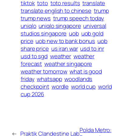
tiktok
toto
toto results
translate
translate english to chinese
trump
trump news
trump speech today
uniqlo
uniqlo singapore
universal
studios singapore
uob
uob gold
price
uob new to bank bonus
uob
share price
us iran war
usd to inr
usd to sgd
weather
weather
forecast
weather singapore
weather tomorrow
what is good
friday
whatsapp
woodlands
checkpoint
wordle
world cup
world
cup 2026
Polda Metro:
←
Praktik Clandestine Lab