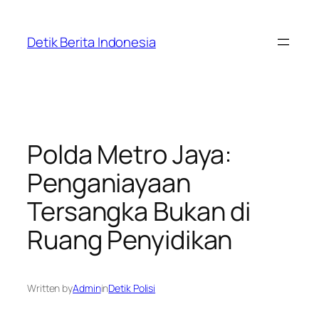
Skip
to
Detik Berita Indonesia
content
Polda Metro Jaya:
Penganiayaan
Tersangka Bukan di
Ruang Penyidikan
Written by
Admin
in
Detik Polisi