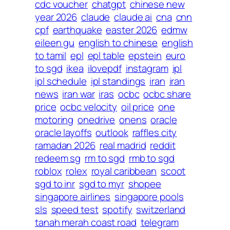
cdc voucher
chatgpt
chinese new
year 2026
claude
claude ai
cna
cnn
cpf
earthquake
easter 2026
edmw
eileen gu
english to chinese
english
to tamil
epl
epl table
epstein
euro
to sgd
ikea
ilovepdf
instagram
ipl
ipl schedule
ipl standings
iran
iran
news
iran war
iras
ocbc
ocbc share
price
ocbc velocity
oil price
one
motoring
onedrive
onens
oracle
oracle layoffs
outlook
raffles city
ramadan 2026
real madrid
reddit
redeem sg
rm to sgd
rmb to sgd
roblox
rolex
royal caribbean
scoot
sgd to inr
sgd to myr
shopee
singapore airlines
singapore pools
sls
speed test
spotify
switzerland
tanah merah coast road
telegram