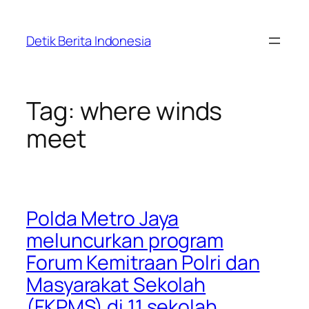
Skip
to
Detik Berita Indonesia
content
Tag:
where winds
meet
Polda Metro Jaya
meluncurkan program
Forum Kemitraan Polri dan
Masyarakat Sekolah
(FKPMS) di 11 sekolah