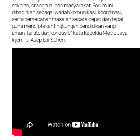
sekolah, orang tua, dan masyarakat. Forum ini
dihadirkan sebagai wadah komunikasi, koordinasi,
serta pemecahan masalah secara cepat dan tepat,
guna menciptakan lingkungan pendidikan yang
aman, tertib, dan kondusif,” kata Kapolda Metro Jaya
Irjen Pol Asep Edi Suheri.