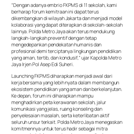
“Dengan adanya embrio FKPMS di 11 sekolah, kami
berharap forum kemitraan ini dapat terus
dikembangkan di wilayah Jakarta dan menjadi model
kolaborasi yang dapat diterapkan di sekolah-sekolah
lainnya. Polda Metro Jaya akan terus mendukung
langkah-langkah preventif dengan tetap
mengedepankan pendekatan humanis dan
profesional demi terciptanya lingkungan pendidikan
yang aman, tertib, dan kondusif,” ujar Kapolda Metro
Jaya Irjen Pol Asep Edi Suheri.
Launching FKPMS diharapkan menjadi awal dari
kerja bersama yang lebih nyata dalam membangun
ekosistem pendidikan yang aman dan berkelanjutan.
Ke depan, forum ini diharapkan mampu
menghadirkan peta kerawanan sekolah, jalur
komunikasi yang jelas, ruang konseling dan
penyelesaian masalah, serta keterlibatan aktif
seluruh unsur terkait. Polda Metro Jaya menegaskan
komitmennya untuk terus hadir sebagai mitra