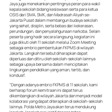
Jaya juga menekankan pentingnya peran para wakil
kepala sekolah bidang kesiswaan serta para ketua
OSIS dari SMA, SMK, dan Madrasah Aliyah se-
Jakarta Pusat dalam membangun budaya sekolah
yang sehat, disiplin, serta bebas dari kekerasan,
perundungan, dan penyalahgunaan narkoba. Selain
peserta yang hadir secara langsung, kegiatan ini
juga diikuti oleh 11 sekolah melalui Zoom Meeting
sebagai embrio pembentukan FKPMS di wilayah
Jakarta. Langkah tersebut diharapkan dapat
diperluas dan ditiru oleh sekolah-sekolah lainnya
sebagai upaya bersama dalam menciptakan
lingkungan pendidikan yang aman, tertib, dan
kondusif.
“Dengan adanya embrio FKPMS di 11 sekolah, kami
berharap forum kemitraan ini dapat terus
dikembangkan di wilayah Jakarta dan menjadi model
kolaborasi yang dapat diterapkan di sekolah-sekolah
lainnya. Polda Metro Jaya akan terus mendukung