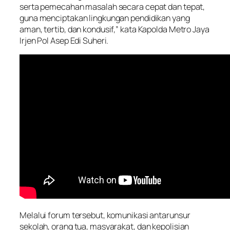
serta pemecahan masalah secara cepat dan tepat,
guna menciptakan lingkungan pendidikan yang
aman, tertib, dan kondusif,” kata Kapolda Metro Jaya
Irjen Pol Asep Edi Suheri.
Melalui forum tersebut, komunikasi antarunsur
sekolah, orang tua, masyarakat, dan kepolisian