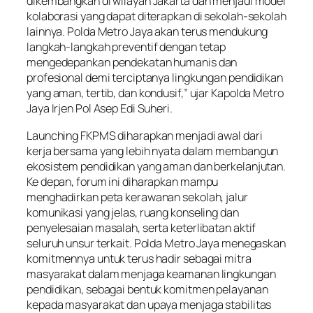
dikembangkan di wilayah Jakarta dan menjadi model
kolaborasi yang dapat diterapkan di sekolah-sekolah
lainnya. Polda Metro Jaya akan terus mendukung
langkah-langkah preventif dengan tetap
mengedepankan pendekatan humanis dan
profesional demi terciptanya lingkungan pendidikan
yang aman, tertib, dan kondusif,” ujar Kapolda Metro
Jaya Irjen Pol Asep Edi Suheri.
Launching FKPMS diharapkan menjadi awal dari
kerja bersama yang lebih nyata dalam membangun
ekosistem pendidikan yang aman dan berkelanjutan.
Ke depan, forum ini diharapkan mampu
menghadirkan peta kerawanan sekolah, jalur
komunikasi yang jelas, ruang konseling dan
penyelesaian masalah, serta keterlibatan aktif
seluruh unsur terkait. Polda Metro Jaya menegaskan
komitmennya untuk terus hadir sebagai mitra
masyarakat dalam menjaga keamanan lingkungan
pendidikan, sebagai bentuk komitmen pelayanan
kepada masyarakat dan upaya menjaga stabilitas