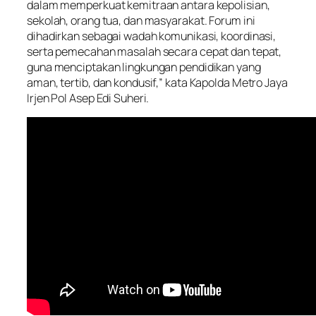
dalam memperkuat kemitraan antara kepolisian,
sekolah, orang tua, dan masyarakat. Forum ini
dihadirkan sebagai wadah komunikasi, koordinasi,
serta pemecahan masalah secara cepat dan tepat,
guna menciptakan lingkungan pendidikan yang
aman, tertib, dan kondusif,” kata Kapolda Metro Jaya
Irjen Pol Asep Edi Suheri.