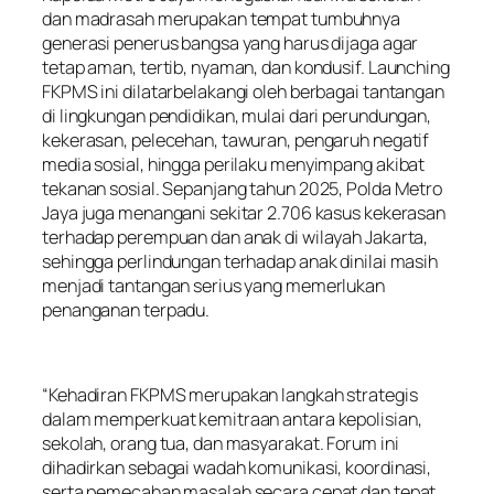
dan madrasah merupakan tempat tumbuhnya
generasi penerus bangsa yang harus dijaga agar
tetap aman, tertib, nyaman, dan kondusif. Launching
FKPMS ini dilatarbelakangi oleh berbagai tantangan
di lingkungan pendidikan, mulai dari perundungan,
kekerasan, pelecehan, tawuran, pengaruh negatif
media sosial, hingga perilaku menyimpang akibat
tekanan sosial. Sepanjang tahun 2025, Polda Metro
Jaya juga menangani sekitar 2.706 kasus kekerasan
terhadap perempuan dan anak di wilayah Jakarta,
sehingga perlindungan terhadap anak dinilai masih
menjadi tantangan serius yang memerlukan
penanganan terpadu.
“Kehadiran FKPMS merupakan langkah strategis
dalam memperkuat kemitraan antara kepolisian,
sekolah, orang tua, dan masyarakat. Forum ini
dihadirkan sebagai wadah komunikasi, koordinasi,
serta pemecahan masalah secara cepat dan tepat,