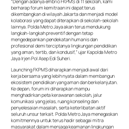
“Dengan adanya embrio FKPMS di 11 sekolah, kami
berharap forum kemitraan ini dapat terus
dikembangkan di wilayah Jakarta dan menjadi model
kolaborasi yang dapat diterapkan di sekolah-sekolah
lainnya. Polda Metro Jaya akan terus mendukung
langkah-langkah preventif dengan tetap
mengedepankan pendekatan humanis dan
profesional demi terciptanya lingkungan pendidikan
yang aman, tertib, dan kondusif,” ujar Kapolda Metro
Jaya Irjen Pol Asep Edi Suheri.
Launching FKPMS diharapkan menjadi awal dari
kerja bersama yang lebih nyata dalam membangun
ekosistem pendidikan yang aman dan berkelanjutan.
Ke depan, forum ini diharapkan mampu
menghadirkan peta kerawanan sekolah, jalur
komunikasi yang jelas, ruang konseling dan
penyelesaian masalah, serta keterlibatan aktif
seluruh unsur terkait. Polda Metro Jaya menegaskan
komitmennya untuk terus hadir sebagai mitra
masyarakat dalam menjaga keamanan lingkungan