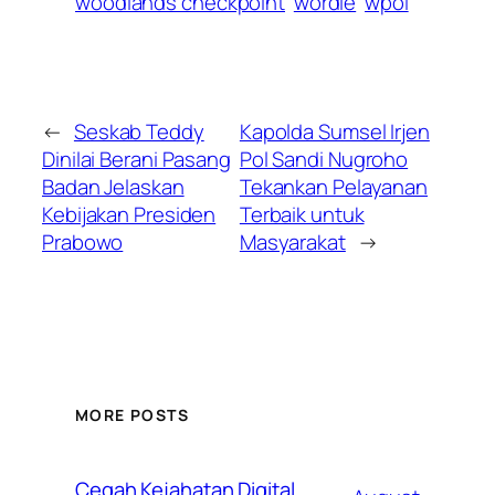
woodlands checkpoint
wordle
wpol
←
Seskab Teddy
Kapolda Sumsel Irjen
Dinilai Berani Pasang
Pol Sandi Nugroho
Badan Jelaskan
Tekankan Pelayanan
Kebijakan Presiden
Terbaik untuk
Prabowo
Masyarakat
→
MORE POSTS
Cegah Kejahatan Digital,