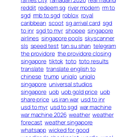
reddit
redeem sg
river modern
rm to
sgd
rmb to sgd
roblox
royal
caribbean
scoot
sg arrival card
sgd
to inr
sgd to myr
shopee
singapore
airlines
singapore pools
skyscanner
sls
speed test
tan su shan
telegram
the providore
the providore closing
singapore
tiktok
toto
toto results
translate
translate english to
chinese
trump
uniqlo
uniqlo
singapore
universal studios
singapore
uob
uob gold price
uob
share price
us iran war
usd to inr
usd to myr
usd to sgd
war machine
war machine 2026
weather
weather
forecast
weather singapore
whatsapp
wicked for good