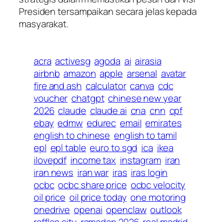
Presiden tersampaikan secara jelas kepada
masyarakat.
acra
activesg
agoda
ai
airasia
airbnb
amazon
apple
arsenal
avatar
fire and ash
calculator
canva
cdc
voucher
chatgpt
chinese new year
2026
claude
claude ai
cna
cnn
cpf
ebay
edmw
edurec
email
emirates
english to chinese
english to tamil
epl
epl table
euro to sgd
ica
ikea
ilovepdf
income tax
instagram
iran
iran news
iran war
iras
iras login
ocbc
ocbc share price
ocbc velocity
oil price
oil price today
one motoring
onedrive
openai
openclaw
outlook
raffles city
ramadan 2026
real madrid