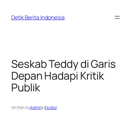
Skip
to
Detik Berita Indonesia
content
Seskab Teddy di Garis
Depan Hadapi Kritik
Publik
Written by
Admin
in
Ekobiz