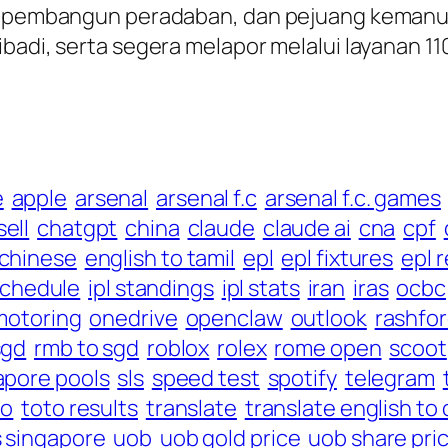
an, pembangun peradaban, dan pejuang keman
ibadi, serta segera melapor melalui layanan 1
e
apple
arsenal
arsenal f.c
arsenal f.c. games
ell
chatgpt
china
claude
claude ai
cna
cpf
 chinese
english to tamil
epl
epl fixtures
epl 
 schedule
ipl standings
ipl stats
iran
iras
ocbc
motoring
onedrive
openclaw
outlook
rashfo
sgd
rmb to sgd
roblox
rolex
rome open
scoot
apore pools
sls
speed test
spotify
telegram
to
toto results
translate
translate english to
s singapore
uob
uob gold price
uob share pri