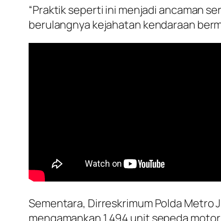
“Praktik seperti ini menjadi ancaman 
berulangnya kejahatan kendaraan bermo
Sementara, Dirreskrimum Polda Metro Ja
mengamankan 1.494 unit sepeda motor. R