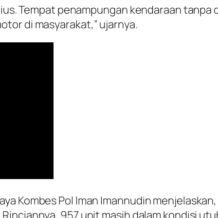
serius. Tempat penampungan kendaraan tanpa
tor di masyarakat,” ujarnya.
ya Kombes Pol Iman Imannudin menjelaskan, da
inciannya, 957 unit masih dalam kondisi utuh