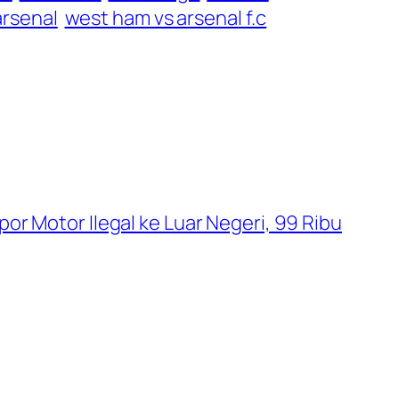
arsenal
west ham vs arsenal f.c
or Motor Ilegal ke Luar Negeri, 99 Ribu