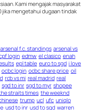
usiaan. Kami mengajak masyarakat
10 jika mengetahui dugaan tindak
arsenal f.c. standings
arsenal vs
cpf login
edmw
el clasico
enah
results
epl table
euro to sgd
i love
ocbc login
ocbc share price
oil
rd
rcb vs mi
real madrid
real
sgd to inr
sgd to myr
shopee
the straits times
the weeknd
 chinese
trump
ucl
ufc
uniqlo
ce
usd to inr
usd to sgd
warren