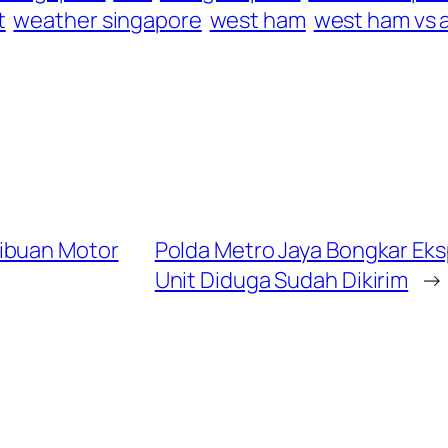
t
weather singapore
west ham
west ham vs 
Ribuan Motor
Polda Metro Jaya Bongkar Eksp
Unit Diduga Sudah Dikirim
→