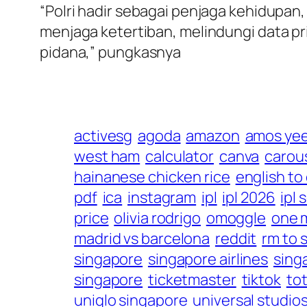
“Polri hadir sebagai penjaga kehidup
menjaga ketertiban, melindungi data pr
pidana,” pungkasnya
activesg
agoda
amazon
amos ye
west ham
calculator
canva
carous
hainanese chicken rice
english to
pdf
ica
instagram
ipl
ipl 2026
ipl
price
olivia rodrigo
omoggle
one 
madrid vs barcelona
reddit
rm to 
singapore
singapore airlines
sing
singapore
ticketmaster
tiktok
to
uniqlo singapore
universal studio