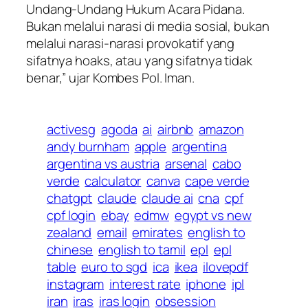
Undang-Undang Hukum Acara Pidana.
Bukan melalui narasi di media sosial, bukan
melalui narasi-narasi provokatif yang
sifatnya hoaks, atau yang sifatnya tidak
benar,” ujar Kombes Pol. Iman.
activesg
agoda
ai
airbnb
amazon
andy burnham
apple
argentina
argentina vs austria
arsenal
cabo
verde
calculator
canva
cape verde
chatgpt
claude
claude ai
cna
cpf
cpf login
ebay
edmw
egypt vs new
zealand
email
emirates
english to
chinese
english to tamil
epl
epl
table
euro to sgd
ica
ikea
ilovepdf
instagram
interest rate
iphone
ipl
iran
iras
iras login
obsession