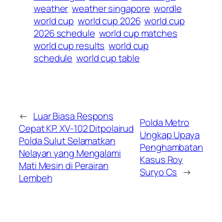
weather
weather singapore
wordle
world cup
world cup 2026
world cup
2026 schedule
world cup matches
world cup results
world cup
schedule
world cup table
←
Luar Biasa Respons
Polda Metro
Cepat KP. XV-102 Ditpolairud
Ungkap Upaya
Polda Sulut Selamatkan
Penghambatan
Nelayan yang Mengalami
Kasus Roy
Mati Mesin di Perairan
Suryo Cs
→
Lembeh