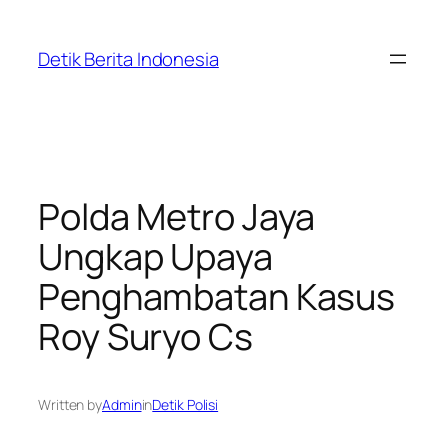
Skip
to
Detik Berita Indonesia
content
Polda Metro Jaya
Ungkap Upaya
Penghambatan Kasus
Roy Suryo Cs
Written by
Admin
in
Detik Polisi