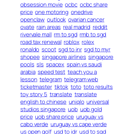
obsession movie
ocbc
ocbc share
price
one motoring
onedrive
openclaw
outlook
ovarian cancer
ovate
rain areas
real madrid
reddit
rivervale mall
rm to sgd
rmb to sgd
road tax renewal
roblox
rolex
ronaldo
scoot
sgd to inr
sgd to myr
shopee
singapore airlines
singapore
pools
sls
spacex
spain vs saudi
arabia
speed test
teach you a
lesson
telegram
telegram web
ticketmaster
tiktok
toto
toto results
toy story 5
translate
translate
english to chinese
uniqlo
universal
studios singapore
uob
uob gold
price
uob share price
uruguay vs
cabo verde
uruguay vs cape verde
us open golf
usd to idr
usd to sgd