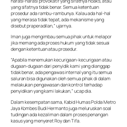
narasi-narasi provokatif yang sifatnya hoaks, atau
yang sifatnya tidak benar. Semua ketentuan
prosedur ada rambu-rambunya. Kalau ada hal-hal
yang merasa tidak tepat, ada mekanisme yang
disebut praperadilan,” ujarnya.
Iman juga mengimbau semua pihak untuk melapor
jika memang ada proses hukum yang tidak sesuai
dengan ketentuan atau prosedur.
“Apabila menemukan kecurigaan-kecurigaan atau
dugaan-dugaan dari penyidik kami yang dianggap
tidak benar, ada pengawas internal yang itu semua
saluran bisa digunakan oleh semua pihak di dalam
melakukan pengawasan dan kontrol terhadap
penyidikan yang kami lakukan,” ucap dia.
Dalam kesempatan sama, Kabid Humas Polda Metro
Jaya Kombes Budi Hermanto juga meluruskan soal
tudingan ada kezaliman dalam proses penangan
kasus yang menyeret Roy dan Tifa.