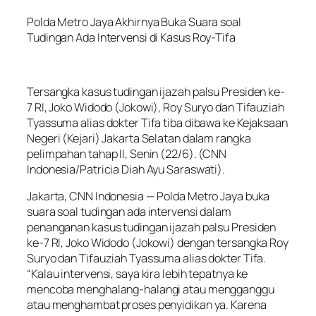
Polda Metro Jaya Akhirnya Buka Suara soal
Tudingan Ada Intervensi di Kasus Roy-Tifa
Tersangka kasus tudingan ijazah palsu Presiden ke-
7 RI, Joko Widodo (Jokowi), Roy Suryo dan Tifauziah
Tyassuma alias dokter Tifa tiba dibawa ke Kejaksaan
Negeri (Kejari) Jakarta Selatan dalam rangka
pelimpahan tahap II, Senin (22/6). (CNN
Indonesia/Patricia Diah Ayu Saraswati).
Jakarta, CNN Indonesia — Polda Metro Jaya buka
suara soal tudingan ada intervensi dalam
penanganan kasus tudingan ijazah palsu Presiden
ke-7 RI, Joko Widodo (Jokowi) dengan tersangka Roy
Suryo dan Tifauziah Tyassuma alias dokter Tifa.
“Kalau intervensi, saya kira lebih tepatnya ke
mencoba menghalang-halangi atau mengganggu
atau menghambat proses penyidikan ya. Karena