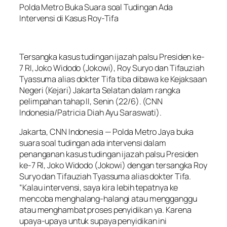
Polda Metro Buka Suara soal Tudingan Ada
Intervensi di Kasus Roy-Tifa
Tersangka kasus tudingan ijazah palsu Presiden ke-
7 RI, Joko Widodo (Jokowi), Roy Suryo dan Tifauziah
Tyassuma alias dokter Tifa tiba dibawa ke Kejaksaan
Negeri (Kejari) Jakarta Selatan dalam rangka
pelimpahan tahap II, Senin (22/6). (CNN
Indonesia/Patricia Diah Ayu Saraswati).
Jakarta, CNN Indonesia — Polda Metro Jaya buka
suara soal tudingan ada intervensi dalam
penanganan kasus tudingan ijazah palsu Presiden
ke-7 RI, Joko Widodo (Jokowi) dengan tersangka Roy
Suryo dan Tifauziah Tyassuma alias dokter Tifa.
“Kalau intervensi, saya kira lebih tepatnya ke
mencoba menghalang-halangi atau mengganggu
atau menghambat proses penyidikan ya. Karena
upaya-upaya untuk supaya penyidikan ini