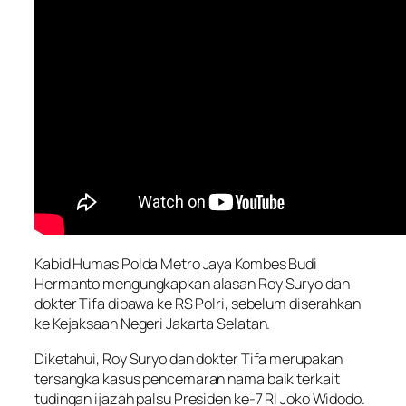
Kabid Humas Polda Metro Jaya Kombes Budi
Hermanto mengungkapkan alasan Roy Suryo dan
dokter Tifa dibawa ke RS Polri, sebelum diserahkan
ke Kejaksaan Negeri Jakarta Selatan.
Diketahui, Roy Suryo dan dokter Tifa merupakan
tersangka kasus pencemaran nama baik terkait
tudingan ijazah palsu Presiden ke-7 RI Joko Widodo.