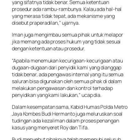
yang sifatnya tidak benar. Semua ketentuan
prosedur ada rambu-rambunya. Kalau ada hal-hal
yang merasa tidak tepat, ada mekanisme yang
disebut praperadilan,” ujarnya.
Iman juga mengimbau semua pihak untuk melapor
jika memang ada proses hukum yang tidak sesuai
dengan ketentuan atau prosedur.
“Apabila menemukan kecurigaan-kecurigaan atau
dugaan-dugaan dari penyidik kami yang dianggap
tidak benar, ada pengawas internal yang itu semua
saluran bisa digunakan oleh semua pihak di dalam
melakukan pengawasan dan kontrol terhadap
penyidikan yang kami lakukan,” ucap dia.
Dalam kesempatan sama, Kabid Humas Polda Metro
Jaya Kombes Budi Hermanto juga meluruskan soal
tudingan ada kezaliman dalam proses penangan
kasus yang menyeret Roy dan Tifa.
Budi menyebut pihaknya telah memenuhi seluruh