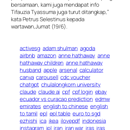
bersamaan, kami juga mendapat info
Tifauzia Tyassuma juga turut ditangkap,”
kata Petrus Selestinus kepada
wartawan,Jumat (19/6).
activesg
adam shulman
agoda
airbnb
amazon
anne hathaway
anne
hathaway children
anne hathaway
husband
apple
arsenal
calculator
canva
carousell
cdc voucher
chatgpt
chulalongkorn university
claude
claude ai
cpf
cpf login
ebay
ecuador vs curacao prediction
edmw
emirates
english to chinese
english
to tamil
epl
epl table
euro to sgd
ezhishi
ica
ikea
ilovepdf
indonesia
instagram
ipl
iran
iran war
iras
iras