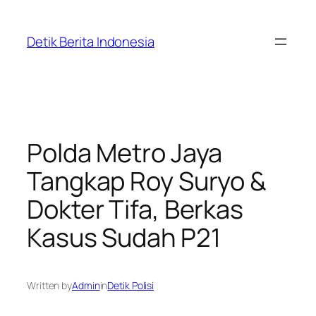
Skip
to
Detik Berita Indonesia
content
Polda Metro Jaya
Tangkap Roy Suryo &
Dokter Tifa, Berkas
Kasus Sudah P21
Written by
Admin
in
Detik Polisi