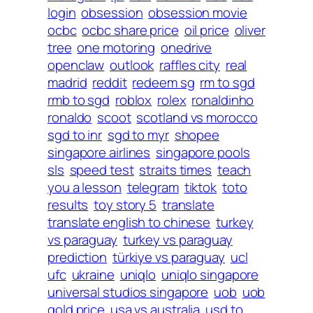
login
obsession
obsession movie
ocbc
ocbc share price
oil price
oliver
tree
one motoring
onedrive
openclaw
outlook
raffles city
real
madrid
reddit
redeem sg
rm to sgd
rmb to sgd
roblox
rolex
ronaldinho
ronaldo
scoot
scotland vs morocco
sgd to inr
sgd to myr
shopee
singapore airlines
singapore pools
sls
speed test
straits times
teach
you a lesson
telegram
tiktok
toto
results
toy story 5
translate
translate english to chinese
turkey
vs paraguay
turkey vs paraguay
prediction
türkiye vs paraguay
ucl
ufc
ukraine
uniqlo
uniqlo singapore
universal studios singapore
uob
uob
gold price
usa vs australia
usd to