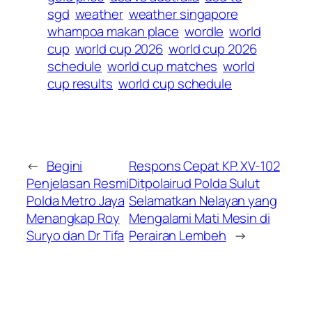
sgd
weather
weather singapore
whampoa makan place
wordle
world
cup
world cup 2026
world cup 2026
schedule
world cup matches
world
cup results
world cup schedule
←
Begini
Respons Cepat KP. XV-102
Penjelasan Resmi
Ditpolairud Polda Sulut
Polda Metro Jaya
Selamatkan Nelayan yang
Menangkap Roy
Mengalami Mati Mesin di
Suryo dan Dr Tifa
Perairan Lembeh
→