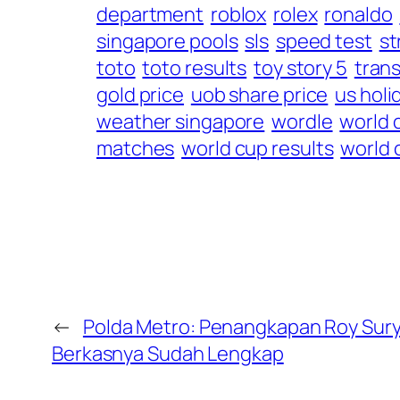
department
roblox
rolex
ronaldo
singapore pools
sls
speed test
st
toto
toto results
toy story 5
trans
gold price
uob share price
us holi
weather singapore
wordle
world 
matches
world cup results
world 
←
Polda Metro: Penangkapan Roy Suryo
Berkasnya Sudah Lengkap