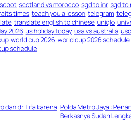
scoot
scotland vs morocco
sgd to inr
sgd to
raits times
teach you a lesson
telegram
tele
late
translate english to chinese
uniqlo
univ
day 2026
us holiday today
usa vs australia
usd
cup
world cup 2026
world cup 2026 schedule
cup schedule
 dan dr Tifa karena
Polda Metro Jaya : Pena
Berkasnya Sudah Lengk