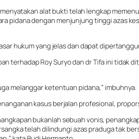
h menyatakan alat bukti telah lengkap memen
a pidana dengan menjunjung tinggi azas kes
dasar hukum yang jelas dan dapat dipertanggu
terhadap Roy Suryo dan dr Tifa ini tidak di
uga melanggar ketentuan pidana,” imbuhnya.
anganan kasus berjalan profesional, proporsi
nangkapan bukanlah sebuah vonis, penangkap
rsangka telah dilindungi azas praduga tak be
ap,” kata Budi Hermanto.