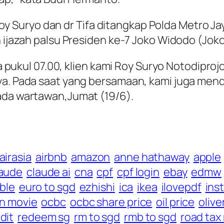
 Suryo dan dr Tifa ditangkap Polda Metro J
n ijazah palsu Presiden ke-7 Joko Widodo (Joko
ra pukul 07.00, klien kami Roy Suryo Notodiproj
ya. Pada saat yang bersamaan, kami juga mend
ada wartawan,Jumat (19/6).
airasia
airbnb
amazon
anne hathaway
apple
laude
claude ai
cna
cpf
cpf login
ebay
edmw
able
euro to sgd
ezhishi
ica
ikea
ilovepdf
ins
n movie
ocbc
ocbc share price
oil price
olive
dit
redeem sg
rm to sgd
rmb to sgd
road tax