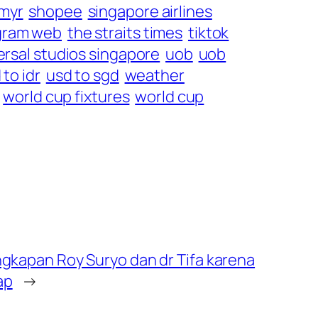
 myr
shopee
singapore airlines
gram web
the straits times
tiktok
ersal studios singapore
uob
uob
 to idr
usd to sgd
weather
world cup fixtures
world cup
ngkapan Roy Suryo dan dr Tifa karena
ap
→