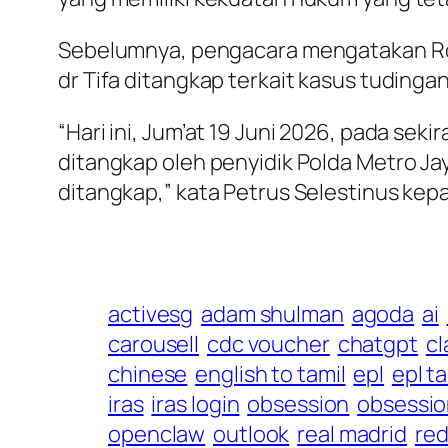
Sebelumnya, pengacara mengatakan Roy
dr Tifa ditangkap terkait kasus tudinga
“Hari ini, Jum’at 19 Juni 2026, pada seki
ditangkap oleh penyidik Polda Metro Ja
ditangkap,” kata Petrus Selestinus kep
activesg
adam shulman
agoda
ai
carousell
cdc voucher
chatgpt
c
chinese
english to tamil
epl
epl t
iras
iras login
obsession
obsessio
openclaw
outlook
real madrid
red