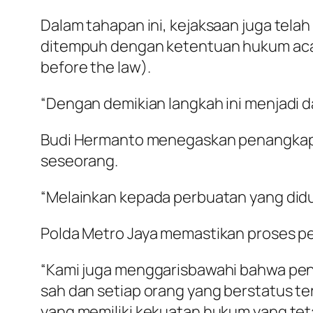
Dalam tahapan ini, kejaksaan juga tela
ditempuh dengan ketentuan hukum acar
before the law).
“Dengan demikian langkah ini menjadi 
Budi Hermanto menegaskan penangkapan 
seseorang.
“Melainkan kepada perbuatan yang did
Polda Metro Jaya memastikan proses pen
“Kami juga menggarisbawahi bahwa pe
sah dan setiap orang yang berstatus te
yang memiliki kekuatan hukum yang tet