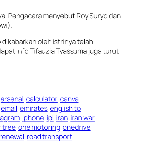
aya. Pengacara menyebut Roy Suryo dan
wi).
o dikabarkan oleh istrinya telah
apat info Tifauzia Tyassuma juga turut
arsenal
calculator
canva
email
emirates
english to
tagram
iphone
ipl
iran
iran war
r tree
one motoring
onedrive
 renewal
road transport