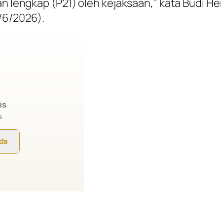
an lengkap (P21) oleh kejaksaan,” kata Budi H
/6/2026).