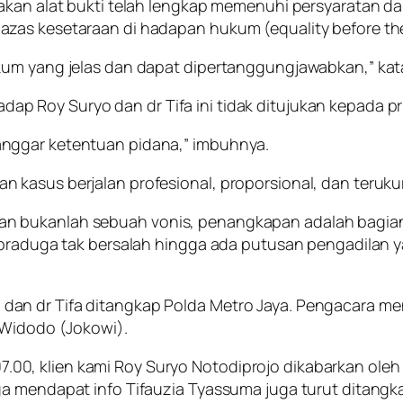
takan alat bukti telah lengkap memenuhi persyaratan 
zas kesetaraan di hadapan hukum (equality before the
kum yang jelas dan dapat dipertanggungjawabkan,” kat
p Roy Suryo dan dr Tifa ini tidak ditujukan kepada p
nggar ketentuan pidana,” imbuhnya.
kasus berjalan profesional, proporsional, dan terukur
n bukanlah sebuah vonis, penangkapan adalah bagian
 praduga tak bersalah hingga ada putusan pengadilan 
n dr Tifa ditangkap Polda Metro Jaya. Pengacara meny
 Widodo (Jokowi).
 07.00, klien kami Roy Suryo Notodiprojo dikabarkan oleh
a mendapat info Tifauzia Tyassuma juga turut ditangka