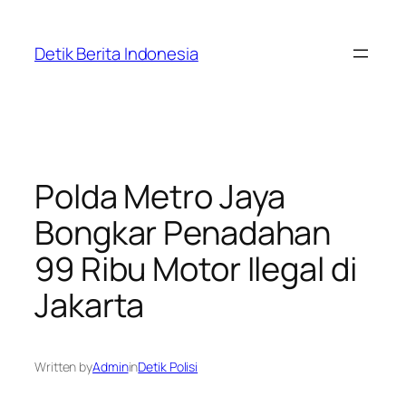
Skip
to
Detik Berita Indonesia
content
Polda Metro Jaya
Bongkar Penadahan
99 Ribu Motor Ilegal di
Jakarta
Written by
Admin
in
Detik Polisi