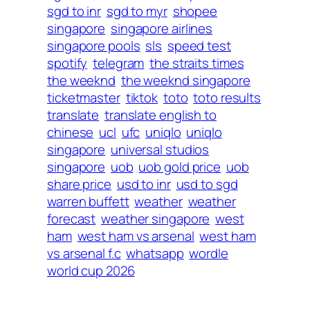
sgd to inr
sgd to myr
shopee
singapore
singapore airlines
singapore pools
sls
speed test
spotify
telegram
the straits times
the weeknd
the weeknd singapore
ticketmaster
tiktok
toto
toto results
translate
translate english to
chinese
ucl
ufc
uniqlo
uniqlo
singapore
universal studios
singapore
uob
uob gold price
uob
share price
usd to inr
usd to sgd
warren buffett
weather
weather
forecast
weather singapore
west
ham
west ham vs arsenal
west ham
vs arsenal f.c
whatsapp
wordle
world cup 2026