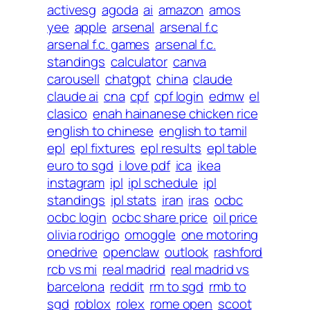
activesg
agoda
ai
amazon
amos
yee
apple
arsenal
arsenal f.c
arsenal f.c. games
arsenal f.c.
standings
calculator
canva
carousell
chatgpt
china
claude
claude ai
cna
cpf
cpf login
edmw
el
clasico
enah hainanese chicken rice
english to chinese
english to tamil
epl
epl fixtures
epl results
epl table
euro to sgd
i love pdf
ica
ikea
instagram
ipl
ipl schedule
ipl
standings
ipl stats
iran
iras
ocbc
ocbc login
ocbc share price
oil price
olivia rodrigo
omoggle
one motoring
onedrive
openclaw
outlook
rashford
rcb vs mi
real madrid
real madrid vs
barcelona
reddit
rm to sgd
rmb to
sgd
roblox
rolex
rome open
scoot