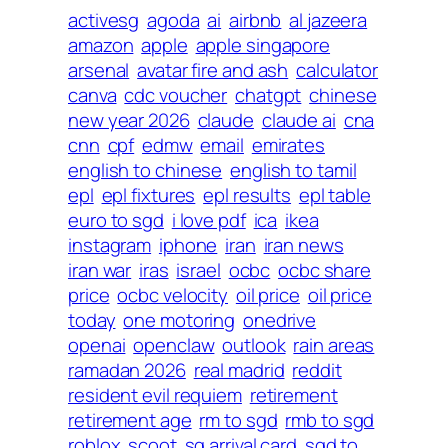
activesg
agoda
ai
airbnb
al jazeera
amazon
apple
apple singapore
arsenal
avatar fire and ash
calculator
canva
cdc voucher
chatgpt
chinese
new year 2026
claude
claude ai
cna
cnn
cpf
edmw
email
emirates
english to chinese
english to tamil
epl
epl fixtures
epl results
epl table
euro to sgd
i love pdf
ica
ikea
instagram
iphone
iran
iran news
iran war
iras
israel
ocbc
ocbc share
price
ocbc velocity
oil price
oil price
today
one motoring
onedrive
openai
openclaw
outlook
rain areas
ramadan 2026
real madrid
reddit
resident evil requiem
retirement
retirement age
rm to sgd
rmb to sgd
roblox
scoot
sg arrival card
sgd to