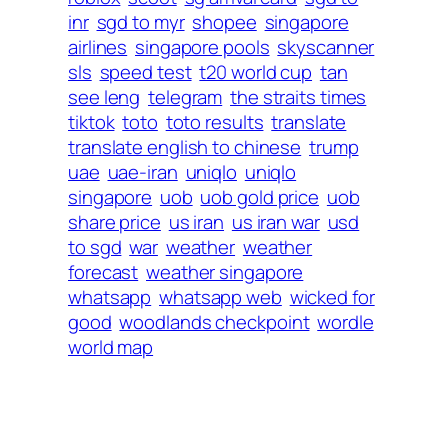
inr
sgd to myr
shopee
singapore
airlines
singapore pools
skyscanner
sls
speed test
t20 world cup
tan
see leng
telegram
the straits times
tiktok
toto
toto results
translate
translate english to chinese
trump
uae
uae-iran
uniqlo
uniqlo
singapore
uob
uob gold price
uob
share price
us iran
us iran war
usd
to sgd
war
weather
weather
forecast
weather singapore
whatsapp
whatsapp web
wicked for
good
woodlands checkpoint
wordle
world map