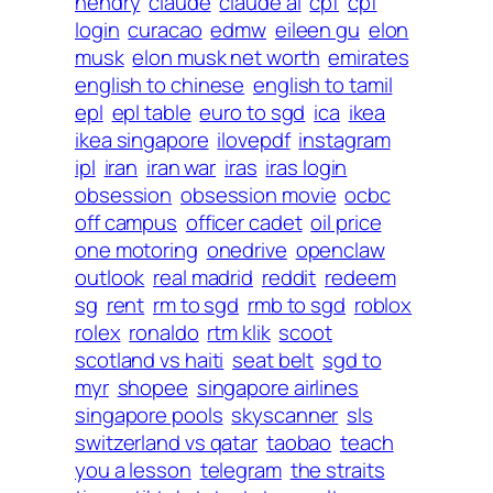
hendry
claude
claude ai
cpf
cpf
login
curacao
edmw
eileen gu
elon
musk
elon musk net worth
emirates
english to chinese
english to tamil
epl
epl table
euro to sgd
ica
ikea
ikea singapore
ilovepdf
instagram
ipl
iran
iran war
iras
iras login
obsession
obsession movie
ocbc
off campus
officer cadet
oil price
one motoring
onedrive
openclaw
outlook
real madrid
reddit
redeem
sg
rent
rm to sgd
rmb to sgd
roblox
rolex
ronaldo
rtm klik
scoot
scotland vs haiti
seat belt
sgd to
myr
shopee
singapore airlines
singapore pools
skyscanner
sls
switzerland vs qatar
taobao
teach
you a lesson
telegram
the straits