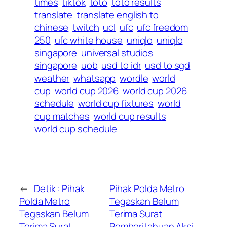
times
tiktok
toto
toto results
translate
translate english to
chinese
twitch
ucl
ufc
ufc freedom
250
ufc white house
uniqlo
uniqlo
singapore
universal studios
singapore
uob
usd to idr
usd to sgd
weather
whatsapp
wordle
world
cup
world cup 2026
world cup 2026
schedule
world cup fixtures
world
cup matches
world cup results
world cup schedule
←
Detik : Pihak
Pihak Polda Metro
Polda Metro
Tegaskan Belum
Tegaskan Belum
Terima Surat
Terima Surat
Pemberitahuan Aksi