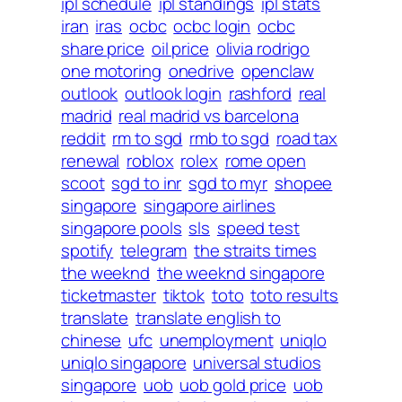
ipl schedule
ipl standings
ipl stats
iran
iras
ocbc
ocbc login
ocbc
share price
oil price
olivia rodrigo
one motoring
onedrive
openclaw
outlook
outlook login
rashford
real
madrid
real madrid vs barcelona
reddit
rm to sgd
rmb to sgd
road tax
renewal
roblox
rolex
rome open
scoot
sgd to inr
sgd to myr
shopee
singapore
singapore airlines
singapore pools
sls
speed test
spotify
telegram
the straits times
the weeknd
the weeknd singapore
ticketmaster
tiktok
toto
toto results
translate
translate english to
chinese
ufc
unemployment
uniqlo
uniqlo singapore
universal studios
singapore
uob
uob gold price
uob