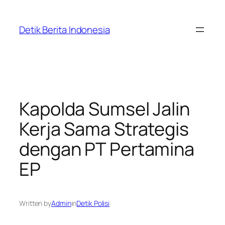
Skip
to
Detik Berita Indonesia
content
Kapolda Sumsel Jalin
Kerja Sama Strategis
dengan PT Pertamina
EP
Written by
Admin
in
Detik Polisi