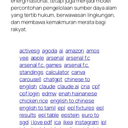
energi nasional, tetapi juga menjadi model
percontohan pengelolaan sumber daya alam
yang tertib hukum, berwawasan lingkungan,
dan membawa kemakmuran merata bagi
rakyat.
activesg
agoda
ai
amazon
amos
yee
apple
arsenal
arsenal f.c
arsenal f.c. games
arsenal f.c.
standings
calculator
canva
carousell
chatgpt
chinese to
english
claude
claude ai
cna
cpf
cpf login
edmw
enah hainanese
chicken rice
english to chinese
english to tamil
epl
epl fixtures
epl
results
epl table
epstein
euro to
sgd
i love pdf
ica
ikea
instagram
ipl