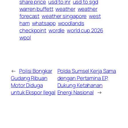
share price
usd to inr
usd to sgd
warren buffett
weather
weather
forecast
weather singapore
west
ham
whatsapp
woodlands
checkpoint
wordle
world cup 2026
wpol
←
Polisi Bongkar
Polda Sumsel Kerja Sama
Gudang Ribuan
dengan Pertamina EP,
Motor Diduga
Dukung Ketahanan
untuk Ekspor Ilegal
Energi Nasional
→