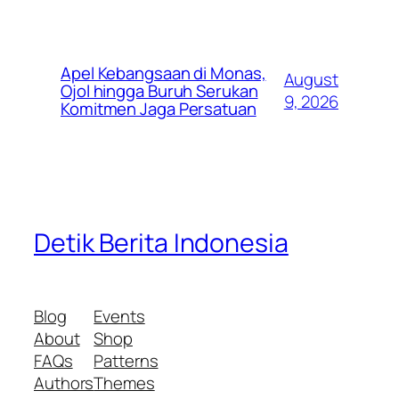
Apel Kebangsaan di Monas,
August
Ojol hingga Buruh Serukan
9, 2026
Komitmen Jaga Persatuan
Detik Berita Indonesia
Blog
Events
About
Shop
FAQs
Patterns
Authors
Themes