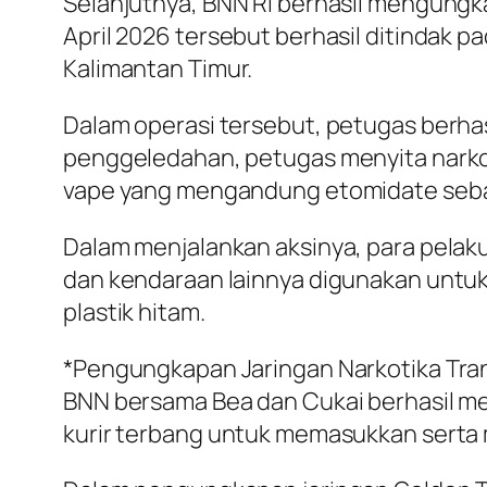
Selanjutnya, BNN RI berhasil mengungka
April 2026 tersebut berhasil ditindak p
Kalimantan Timur.
Dalam operasi tersebut, petugas berhas
penggeledahan, petugas menyita narkotik
vape yang mengandung etomidate sebany
Dalam menjalankan aksinya, para pela
dan kendaraan lainnya digunakan untuk
plastik hitam.
*Pengungkapan Jaringan Narkotika Trans
BNN bersama Bea dan Cukai berhasil me
kurir terbang untuk memasukkan serta m