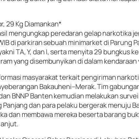
r, 29 Kg Diamankan*
sil mengungkap peredaran gelap narkotika je
WIB di parkiran sebuah minimarket di Parung P
ni TA, Y, dan I, serta menyita 29 bungkus ke
ogram yang disembunyikan di dalam kendaraan
formasi masyarakat terkait pengiriman narkot
yeberangan Bakauheni–Merak. Tim gabungan yang
, dan BNNP Banten kemudian melakukan surveil
ng Panjang dan para pelaku bergerak menuju 
ka dan membawa mereka beserta barang bukt
anjut.