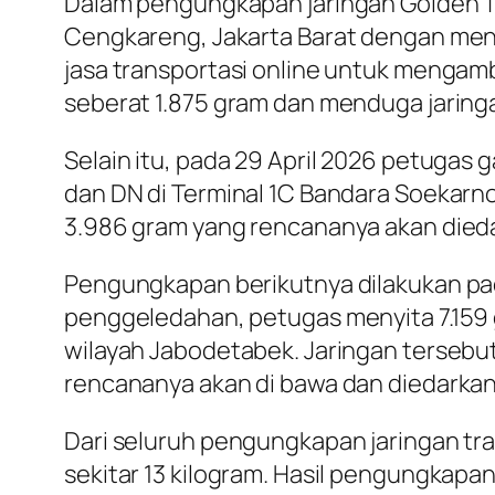
Dalam pengungkapan jaringan Golden Tr
Cengkareng, Jakarta Barat dengan meng
jasa transportasi online untuk mengambi
seberat 1.875 gram dan menduga jaringan
Selain itu, pada 29 April 2026 petugas
dan DN di Terminal 1C Bandara Soekar
3.986 gram yang rencananya akan dieda
Pengungkapan berikutnya dilakukan pada 
penggeledahan, petugas menyita 7.159 
wilayah Jabodetabek. Jaringan tersebut
rencananya akan di bawa dan diedarkan 
Dari seluruh pengungkapan jaringan tra
sekitar 13 kilogram. Hasil pengungkap