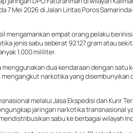
p jaringan DPO Faturahman di wilayah Kaliman
ada 7 Mei 2026 di Jalan Lintas Poros Samarind
il mengamankan empat orang pelaku berinisial 
a jenis sabu seberat 92.127 gram atau sekitar
ak 1.000 mililiter.
ku menggunakan dua kendaraan dengan satu k
 mengangkut narkotika yang disembunyikan di
nasional melalui Jasa Ekspedisi dan Kurir Te
ngungkap jaringan narkotika transnasional y
endistribusikan sabu ke berbagai wilayah In