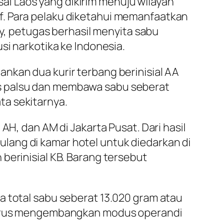
l Laos yang dikirim menuju wilayah
f. Para pelaku diketahui memanfaatkan
ry, petugas berhasil menyita sabu
si narkotika ke Indonesia.
nkan dua kurir terbang berinisial AA
as palsu dan membawa sabu seberat
ta sekitarnya.
AH, dan AM di Jakarta Pusat. Dari hasil
lang di kamar hotel untuk diedarkan di
berinisial KB. Barang tersebut
a total sabu seberat 13.020 gram atau
a terus mengembangkan modus operandi