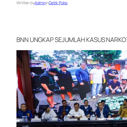
Written by
Admin
in
Detik Polisi
BNN UNGKAP SEJUMLAH KASUS NARKOTI