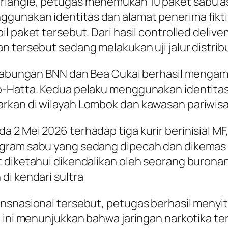
iangle, petugas menemukan 10 paket sabu asa
gunakan identitas dan alamat penerima fikti
l paket tersebut. Dari hasil controlled delive
 tersebut sedang melakukan uji jalur distribu
 gabungan BNN dan Bea Cukai berhasil mengama
no-Hatta. Kedua pelaku menggunakan identit
rkan di wilayah Lombok dan kawasan pariwisa
2 Mei 2026 terhadap tiga kurir berinisial MF, 
gram sabu yang sedang dipecah dan dikemas u
 diketahui dikendalikan oleh seorang buronan 
di kendari sultra
nsnasional tersebut, petugas berhasil menyit
an ini menunjukkan bahwa jaringan narkotik