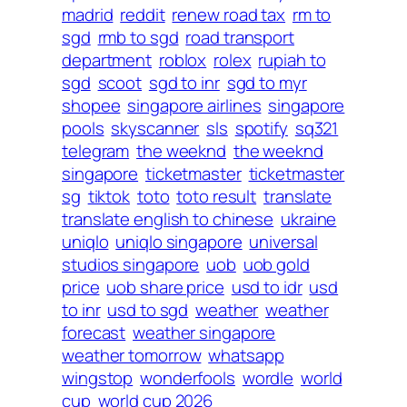
madrid
reddit
renew road tax
rm to
sgd
rmb to sgd
road transport
department
roblox
rolex
rupiah to
sgd
scoot
sgd to inr
sgd to myr
shopee
singapore airlines
singapore
pools
skyscanner
sls
spotify
sq321
telegram
the weeknd
the weeknd
singapore
ticketmaster
ticketmaster
sg
tiktok
toto
toto result
translate
translate english to chinese
ukraine
uniqlo
uniqlo singapore
universal
studios singapore
uob
uob gold
price
uob share price
usd to idr
usd
to inr
usd to sgd
weather
weather
forecast
weather singapore
weather tomorrow
whatsapp
wingstop
wonderfools
wordle
world
cup
world cup 2026