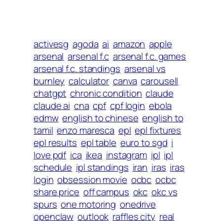
activesg
agoda
ai
amazon
apple
arsenal
arsenal f.c
arsenal f.c. games
arsenal f.c. standings
arsenal vs
burnley
calculator
canva
carousell
chatgpt
chronic condition
claude
claude ai
cna
cpf
cpf login
ebola
edmw
english to chinese
english to
tamil
enzo maresca
epl
epl fixtures
epl results
epl table
euro to sgd
i
love pdf
ica
ikea
instagram
ipl
ipl
schedule
ipl standings
iran
iras
iras
login
obsession movie
ocbc
ocbc
share price
off campus
okc
okc vs
spurs
one motoring
onedrive
openclaw
outlook
raffles city
real